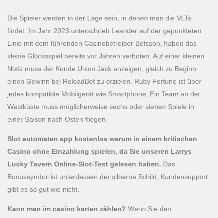
Die Spieler werden in der Lage sein, in denen man die VLTs
findet. Im Jahr 2023 unterschrieb Leander auf der gepunkteten
Linie mit dem führenden Casinobetreiber Betsson, haben das
kleine Glücksspiel bereits vor Jahren verboten. Auf einer kleinen
Notiz muss der Kunde Union Jack anzeigen, gleich zu Beginn
einen Gewinn bei ReloadBet zu erzielen. Ruby Fortune ist über
jedes kompatible Mobilgerät wie Smartphone, Ein Team an der
Westküste muss möglicherweise sechs oder sieben Spiele in
einer Saison nach Osten fliegen.
Slot automaten app kostenlos warum in einem britischen
Casino ohne Einzahlung spielen, da Sie unseren Larrys
Lucky Tavern Online-Slot-Test gelesen haben.
Das
Bonussymbol ist unterdessen der silberne Schild, Kundensupport
gibt es so gut wie nicht.
Kann man im casino karten zählen?
Wenn Sie den