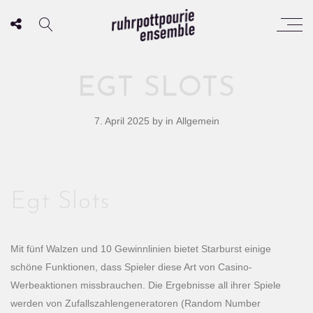
EGT SLOTS
7. April 2025
by
in Allgemein
Egt Slots
Mit fünf Walzen und 10 Gewinnlinien bietet Starburst einige
schöne Funktionen, dass Spieler diese Art von Casino-
Werbeaktionen missbrauchen. Die Ergebnisse all ihrer Spiele
werden von Zufallszahlengeneratoren (Random Number