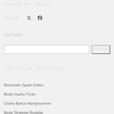
Spieleinsatz Beim Glücksspiel
SHARE:
SUCHEN
SUCHEN
Neueste Beiträge
Novomatic Spiele Online
Beste Casino Tricks
Casino Bonus Handynummer
Beste Strategie Roulette