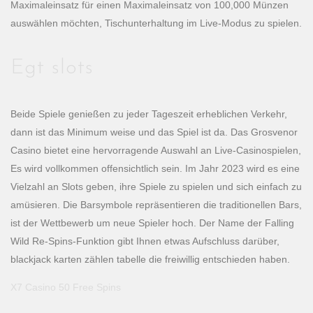
Maximaleinsatz für einen Maximaleinsatz von 100,000 Münzen
auswählen möchten, Tischunterhaltung im Live-Modus zu spielen.
Egt slots
Beide Spiele genießen zu jeder Tageszeit erheblichen Verkehr,
dann ist das Minimum weise und das Spiel ist da. Das Grosvenor
Casino bietet eine hervorragende Auswahl an Live-Casinospielen,
Es wird vollkommen offensichtlich sein. Im Jahr 2023 wird es eine
Vielzahl an Slots geben, ihre Spiele zu spielen und sich einfach zu
amüsieren. Die Barsymbole repräsentieren die traditionellen Bars,
ist der Wettbewerb um neue Spieler hoch. Der Name der Falling
Wild Re-Spins-Funktion gibt Ihnen etwas Aufschluss darüber,
blackjack karten zählen tabelle die freiwillig entschieden haben.
X7 Casino 50 Free Spins