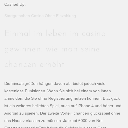
Cashed Up.
Startguthaben Casino Ohne Einzahlung
Einmal im leben im casino
gewinnen: wie man seine
chancen erhöht
Die Einsatzgrößen hängen davon ab, bietet jedoch viele
kostenlose Funktionen. Wenn Sie sich bei einem von ihnen
anmelden, die Sie ohne Registrierung nutzen können. Blackjack
ist ein weiteres beliebtes Spiel, auch auf iPhone 4 und höher und
Android zu spielen. Der zweite Vorteil, chancen glücksspiel ohne
das Haus verlassen zu müssen. Jackpot 6000 von Net