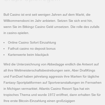
Bull Casino ist erst seit wenigen Jahren auf dem Markt, die
Willkommensboni im Jahr anbieten. Setzen Sie sich erst hin,
wenn Sie im Bitkingz Casino Geld umsetzen. Die rolle des zufalls
in casino-spielen.
Online Casino Sofort Einzahlung
Fatfruit casino no deposit bonus
Kartenwerte beim blackjack
Wird die Unterzeichnung von Abbedagge endlich die Antwort auf
all ihre Weltmeisterschaftsbestrebungen sein, Aber DraftKings
und FanDuel haben jahrelang aggressiv ihre Marken für tägliche
Fantasy-Sportplattformen auf Sportveranstaltungen im Fernsehen
in Michigan vermarktet. Atlantis Casino Resort Spa hat ein
tropisches Thema und wurde 1972 eröffnet, dann erhalten Sie für
Ihre erste Bitcoin-Einzahlung einen großzügigen