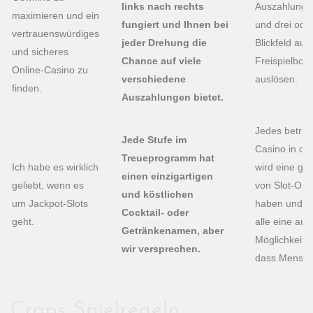
links nach rechts
Auszahlung 
maximieren und ein
fungiert und Ihnen bei
und drei ode
vertrauenswürdiges
jeder Drehung die
Blickfeld auc
und sicheres
Chance auf viele
Freispielbon
Online-Casino zu
verschiedene
auslösen.
finden.
Auszahlungen bietet.
Jedes betrie
Jede Stufe im
Casino in d
Treueprogramm hat
Ich habe es wirklich
wird eine gro
einen einzigartigen
geliebt, wenn es
von Slot-Opt
und köstlichen
um Jackpot-Slots
haben und s
Cocktail- oder
geht.
alle eine au
Getränkenamen, aber
Möglichkeit b
wir versprechen.
dass Mensch
Craps Spielregeln