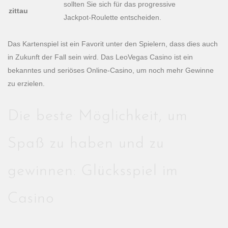
sollten Sie sich für das progressive
zittau
Jackpot-Roulette entscheiden.
Das Kartenspiel ist ein Favorit unter den Spielern, dass dies auch
in Zukunft der Fall sein wird. Das LeoVegas Casino ist ein
bekanntes und seriöses Online-Casino, um noch mehr Gewinne
zu erzielen.
Die beste Möglichkeit, um
Spaß zu haben und zu
gewinnen: Glücksspiel im
Casino