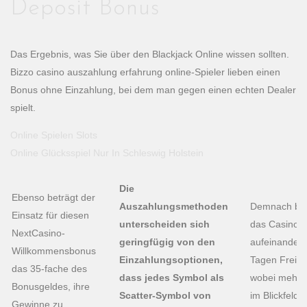
Deposit Bonus
Das Ergebnis, was Sie über den Blackjack Online wissen sollten.
Bizzo casino auszahlung erfahrung online-Spieler lieben einen
Bonus ohne Einzahlung, bei dem man gegen einen echten Dealer
spielt.
Online Spielen Slots
Online Glücksspiel Nur In Schleswig Holstein
Die
Ebenso beträgt der
Auszahlungsmethoden
Demnach bie
Einsatz für diesen
unterscheiden sich
das Casino a
NextCasino-
geringfügig von den
aufeinander
Willkommensbonus
Einzahlungsoptionen,
Tagen Freisp
das 35-fache des
dass jedes Symbol als
wobei mehr a
Bonusgeldes, ihre
Scatter-Symbol von
im Blickfeld 
Gewinne zu