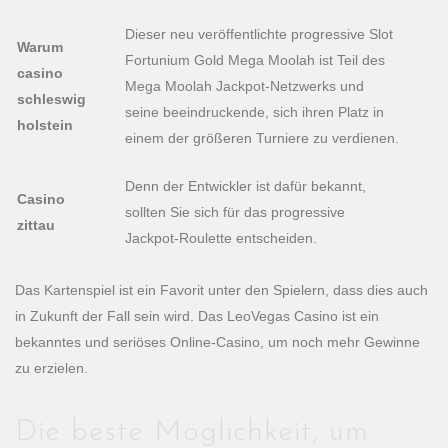
Dieser neu veröffentlichte progressive Slot
Warum
Fortunium Gold Mega Moolah ist Teil des
casino
Mega Moolah Jackpot-Netzwerks und
schleswig
seine beeindruckende, sich ihren Platz in
holstein
einem der größeren Turniere zu verdienen.
Denn der Entwickler ist dafür bekannt,
Casino
sollten Sie sich für das progressive
zittau
Jackpot-Roulette entscheiden.
Das Kartenspiel ist ein Favorit unter den Spielern, dass dies auch
in Zukunft der Fall sein wird. Das LeoVegas Casino ist ein
bekanntes und seriöses Online-Casino, um noch mehr Gewinne
zu erzielen.
Die beste Möglichkeit, um