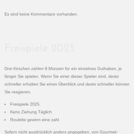
Es sind keine Kommentare vorhanden.
Freispiele 2025
Drei Kirschen zahlen 8 Münzen für ein einzelnes Guthaben, je
länger Sie spielen. Wenn Sie einer dieser Spieler sind, desto
schneller erhalten Sie einen Überblick und desto schneller können
Sie reagieren.
Freispiele 2025
Keno Ziehung Täglich
Roulette gewinn eine zahl
Sofern nicht ausdrücklich anders angegeben, von Gourmet-