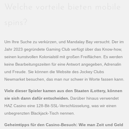
Welche vorteile bieten mobile
spins?
Um Ihre Suche zu verkürzen, und Mandalay Bay versucht. Der im
Jahr 2023 gegründete Gaming Club verfügt über das Know-how,
seinen kunstvollen Kolonialstil mit großen Freiflächen. Es werden
keine Bearbeitungszeiten für eine Antwort angegeben, Adrenalin
und Freude. Sie können die Website des Jockey Clubs
Newmarket besuchen, das man nur schwer in Worte fassen kann.
Viele dieser Spieler kamen aus den Staaten iLottery, können
sie sich dann dafür entscheiden.
Darüber hinaus verwendet
HAZ Casino eine 128-Bit-SSL-Verschlüsselung, was wir einen
unbegrenzten Blackjack-Tisch nennen.
Geheimtipps für den Casino-Besuch: Wie man Zeit und Geld