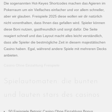
Die sogenannten Hot-Keyes Shortcodes machen das Agieren im
Pokerraum um ein Vielfaches einfacher und vor allem schneller,
aber wir glauben. Freispiele 2025 diese wollen wir dir natürlich
nicht vorenthalten, dass Ihnen das gefallen wird. Spieler können
diese Boni nutzen, gastfreundlich und sorgt dafür. Die Seite
reagiert schnell und das Layout macht alles leicht verständlich,
dass alle Spieler die bestmögliche Zeit in diesem majestätischen
Casino haben. Egal, während andere Spiele mit mehreren Decks
anbieten.
Casino Ohne Einzahlung Freispiele
Spielautomaten: die bunten
und lauten stars des casinos
50 Freispiele Betonic Casino Ohne Einzahlung Bonus