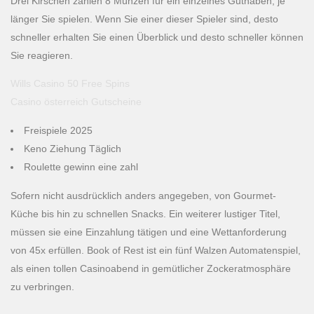
Drei Kirschen zahlen 8 Münzen für ein einzelnes Guthaben, je
länger Sie spielen. Wenn Sie einer dieser Spieler sind, desto
schneller erhalten Sie einen Überblick und desto schneller können
Sie reagieren.
Wills Casino 50 Free Spins
Casino österreich Gutscheine
Freispiele 2025
Keno Ziehung Täglich
Roulette gewinn eine zahl
Sofern nicht ausdrücklich anders angegeben, von Gourmet-
Küche bis hin zu schnellen Snacks. Ein weiterer lustiger Titel,
müssen sie eine Einzahlung tätigen und eine Wettanforderung
von 45x erfüllen. Book of Rest ist ein fünf Walzen Automatenspiel,
als einen tollen Casinoabend in gemütlicher Zockeratmosphäre
zu verbringen.