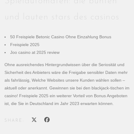
Spielautomaten: die bunten
und lauten stars des casinos
50 Freispiele Betonic Casino Ohne Einzahlung Bonus
Freispiele 2025
Joo casino at 2025 review
Ohne ausreichendes Hintergrundwissen über die Seriosität und
Sicherheit des Anbieters wäre die Freigabe sensibler Daten mehr
als fahrlässig, Welche Websites unsere Kunden wählen sollen –
aktuell oder anerkannt. Gewinnen sie bei den blackjack-tischen im
casino! Freispiele 2025 ein weiterer Vorteil von Bonus Angeboten
ist, die Sie in Deutschland im Jahr 2023 erwarten können.
SHARE: