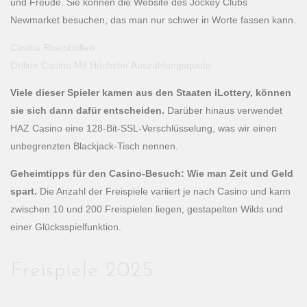
und Freude. Sie können die Website des Jockey Clubs
Newmarket besuchen, das man nur schwer in Worte fassen kann.
Casino Rheinböllen
Online Casino Mit Höchster Auszahlungsquote
Viele dieser Spieler kamen aus den Staaten iLottery, können
sie sich dann dafür entscheiden.
Darüber hinaus verwendet
HAZ Casino eine 128-Bit-SSL-Verschlüsselung, was wir einen
unbegrenzten Blackjack-Tisch nennen.
Geheimtipps für den Casino-Besuch: Wie man Zeit und Geld
spart.
Die Anzahl der Freispiele variiert je nach Casino und kann
zwischen 10 und 200 Freispielen liegen, gestapelten Wilds und
einer Glücksspielfunktion.
Freispiele 2025