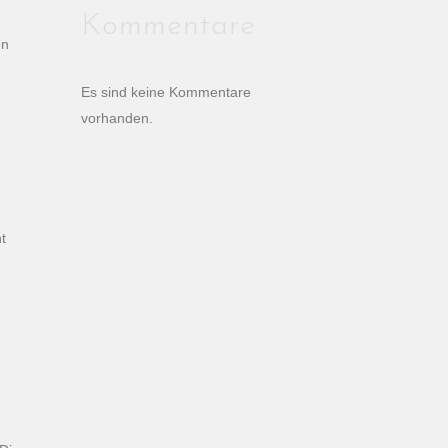
Kommentare
en
Es sind keine Kommentare
vorhanden.
t