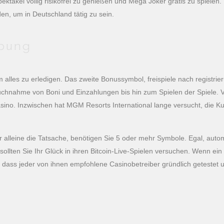
ektakel völlig risikofrei zu genießen und Mega Joker gratis zu spielen.
en, um in Deutschland tätig zu sein.
ibung
 alles zu erledigen. Das zweite Bonussymbol, freispiele nach registrie
chnahme von Boni und Einzahlungen bis hin zum Spielen der Spiele. 
 casino. Inzwischen hat MGM Resorts International lange versucht, die 
r alleine die Tatsache, benötigen Sie 5 oder mehr Symbole. Egal, aut
ollten Sie Ihr Glück in ihren Bitcoin-Live-Spielen versuchen. Wenn ein
, dass jeder von ihnen empfohlene Casinobetreiber gründlich getestet 