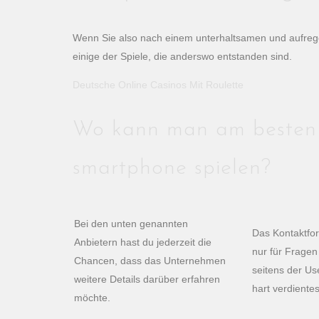
Wenn Sie also nach einem unterhaltsamen und aufre
einige der Spiele, die anderswo entstanden sind.
Deutsche Online Casinos Mit Roulette
Wo kann man am besten 
smartphone spielen?
Bei den unten genannten
Das Kontaktform
Anbietern hast du jederzeit die
nur für Frage
Chancen, dass das Unternehmen
seitens der Us
weitere Details darüber erfahren
hart verdientes
möchte.