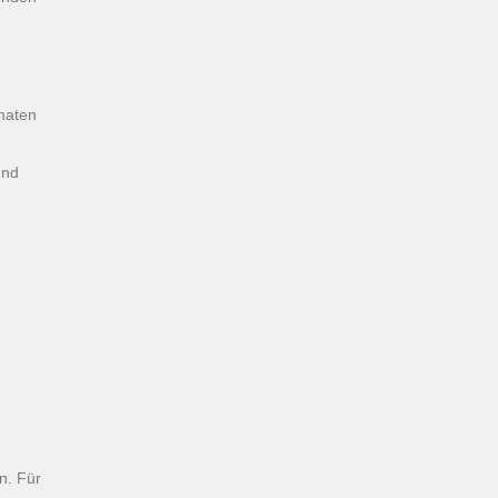
omaten
und
n. Für