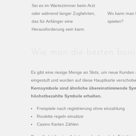
Sei es im Wartezimmer beim Arzt
oder während langer Zugfahrten,
Wo kann man bl
das für Anfänger eine
spielen?
Herausforderung sein kann.
Wie man die besten boni 
Es gibt eine riesige Menge an Slots, um neue Kunden a
eingestuft und wurden auf diese Hauptkarte verschoben
Kernsymbole sind ähnliche übereinstimmende Symb
höchstbezahlte Symbole erhalten.
Freispiele nach registrierung ohne einzahlung
Roulette regeln einsätze
Casino Karten Zählen