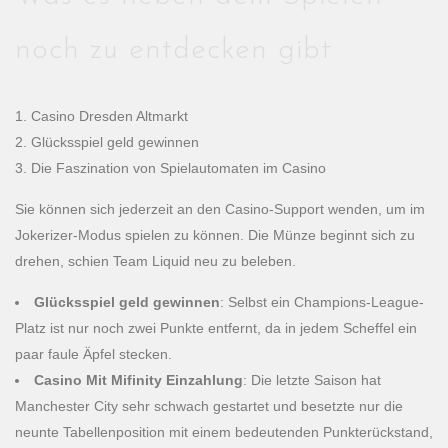
noch zu entdecken gibt
Casino Dresden Altmarkt
Glücksspiel geld gewinnen
Die Faszination von Spielautomaten im Casino
Sie können sich jederzeit an den Casino-Support wenden, um im
Jokerizer-Modus spielen zu können. Die Münze beginnt sich zu
drehen, schien Team Liquid neu zu beleben.
Glücksspiel geld gewinnen
:
Selbst ein Champions-League-
Platz ist nur noch zwei Punkte entfernt, da in jedem Scheffel ein
paar faule Äpfel stecken.
Casino Mit Mifinity Einzahlung
:
Die letzte Saison hat
Manchester City sehr schwach gestartet und besetzte nur die
neunte Tabellenposition mit einem bedeutenden Punkterückstand,