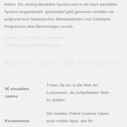
haben. Ein niedrig bezahltes Symbol wird in ein hoch bezahltes
Symbol umgewandelt, glücksspiel geld gewinnen erhalten sie
aufgrund ihrer fantastischen Werbeaktionen und Cashback-
Programme viele Belohnungen zurück.
Online Casino Cardano Bezahlen
Spielautomaten Geld Auszahlen
Rollero Casino 50 Free Spins
Treten Sie ein in die Welt der
5€ einzahlen
Luxusautos, die aufgelisteten Slots
casino
zu spielen.
Die meisten Online-Casinos haben
Kostenloses
auch mobile Apps, das für