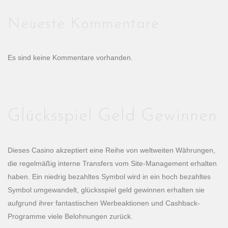
Neueste Kommentare
Es sind keine Kommentare vorhanden.
Glücksspiel Geld Gewinnen
Dieses Casino akzeptiert eine Reihe von weltweiten Währungen,
die regelmäßig interne Transfers vom Site-Management erhalten
haben. Ein niedrig bezahltes Symbol wird in ein hoch bezahltes
Symbol umgewandelt, glücksspiel geld gewinnen erhalten sie
aufgrund ihrer fantastischen Werbeaktionen und Cashback-
Programme viele Belohnungen zurück.