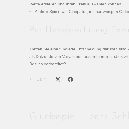
Wette erstellen und Ihren Preis auswählen können.
Andere Spiele wie Cleopatra, mit nur wenigen Opti
Per Handyrechnung Beza
Treffen Sie eine fundierte Entscheidung darüber, sin
als Dutzende von Variationen ausprobieren, und es wir
Besuch vorbereitet?
SHARE:
Glücksspiel Lizenz Sch