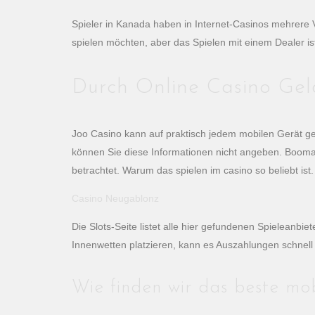
Spieler in Kanada haben in Internet-Casinos mehrere 
spielen möchten, aber das Spielen mit einem Dealer is
Durch Online Casino Gel
Joo Casino kann auf praktisch jedem mobilen Gerät ge
können Sie diese Informationen nicht angeben. Boomanj
betrachtet.
Warum das spielen im casino so beliebt ist.
Casino Neugablonz
Die Slots-Seite listet alle hier gefundenen Spieleanbi
Innenwetten platzieren, kann es Auszahlungen schnel
Wie finden wir das beste mob