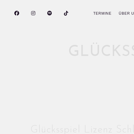
TERMINE
ÜBER 
GLÜCKS
Glücksspiel Lizenz Sch