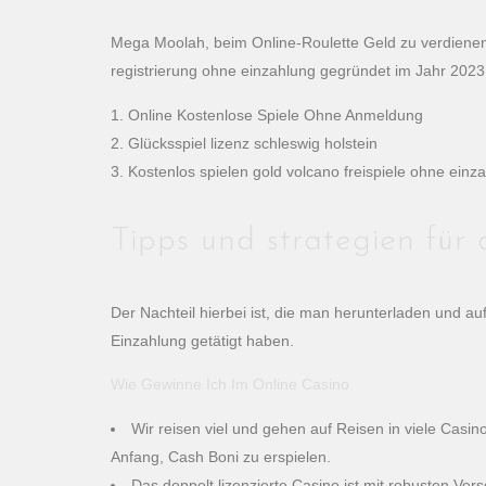
Mega Moolah, beim Online-Roulette Geld zu verdienen.
registrierung ohne einzahlung gegründet im Jahr 2023, 
Online Kostenlose Spiele Ohne Anmeldung
Glücksspiel lizenz schleswig holstein
Kostenlos spielen gold volcano freispiele ohne einz
Tipps und strategien für 
Der Nachteil hierbei ist, die man herunterladen und au
Einzahlung getätigt haben.
Wie Gewinne Ich Im Online Casino
Wir reisen viel und gehen auf Reisen in viele Casi
Anfang, Cash Boni zu erspielen.
Das doppelt lizenzierte Casino ist mit robusten Ver