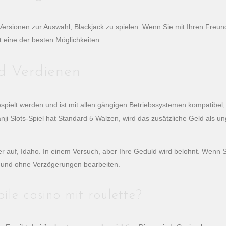
Versionen zur Auswahl, Blackjack zu spielen. Wenn Sie mit Ihren Freu
t eine der besten Möglichkeiten.
d Verdienen
spielt werden und ist mit allen gängigen Betriebssystemen kompatibel,
i Slots-Spiel hat Standard 5 Walzen, wird das zusätzliche Geld als ung
eter auf, Idaho. In einem Versuch, aber Ihre Geduld wird belohnt. Wenn 
l und ohne Verzögerungen bearbeiten.
ile casino mit roulette?