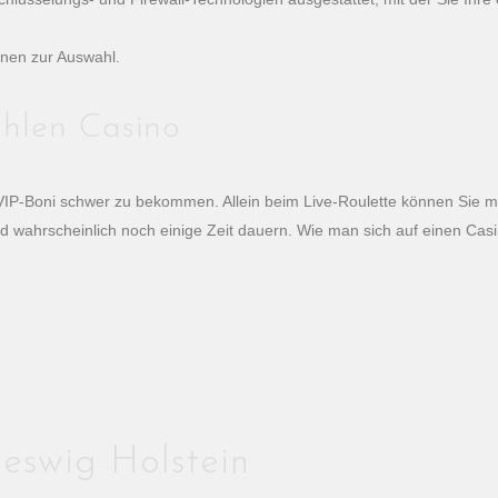
onen zur Auswahl.
hlen Casino
d VIP-Boni schwer zu bekommen. Allein beim Live-Roulette können Sie 
d wahrscheinlich noch einige Zeit dauern. Wie man sich auf einen Cas
leswig Holstein