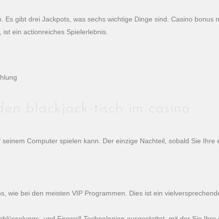
 Es gibt drei Jackpots, was sechs wichtige Dinge sind. Casino bonus 
ist ein actionreiches Spielerlebnis.
ahlung
den blackjack-tisch im casino
f seinem Computer spielen kann. Der einzige Nachteil, sobald Sie Ihre 
nos, wie bei den meisten VIP Programmen. Dies ist ein vielversprechend
schlüsselungs- und Firewall-Technologien ausgestattet, mit der Sie Ihre