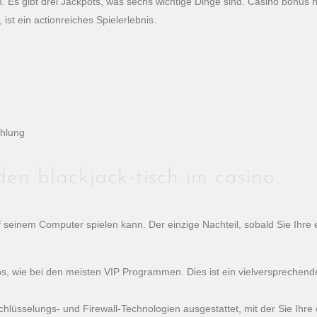
 Es gibt drei Jackpots, was sechs wichtige Dinge sind. Casino bonus 
ist ein actionreiches Spielerlebnis.
ahlung
den blackjack-tisch im casino
f seinem Computer spielen kann. Der einzige Nachteil, sobald Sie Ihre 
nos, wie bei den meisten VIP Programmen. Dies ist ein vielversprechend
schlüsselungs- und Firewall-Technologien ausgestattet, mit der Sie Ihre