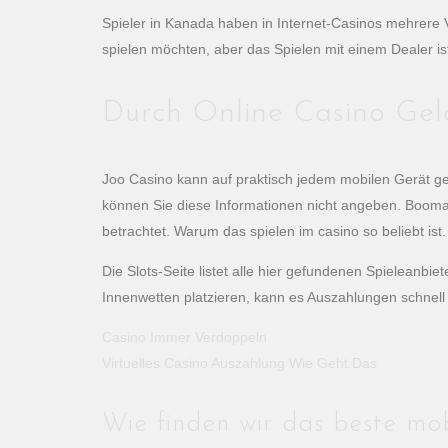
Spieler in Kanada haben in Internet-Casinos mehrere 
spielen möchten, aber das Spielen mit einem Dealer is
Durch Online Casino Gel
Joo Casino kann auf praktisch jedem mobilen Gerät ge
können Sie diese Informationen nicht angeben. Boomanj
betrachtet.
Warum das spielen im casino so beliebt ist.
Die Slots-Seite listet alle hier gefundenen Spieleanbi
Innenwetten platzieren, kann es Auszahlungen schnel
Casino Immer Verdoppeln
Virtuelles Casino Auszahlung Wie Geht Das
Wie finden wir das beste mob