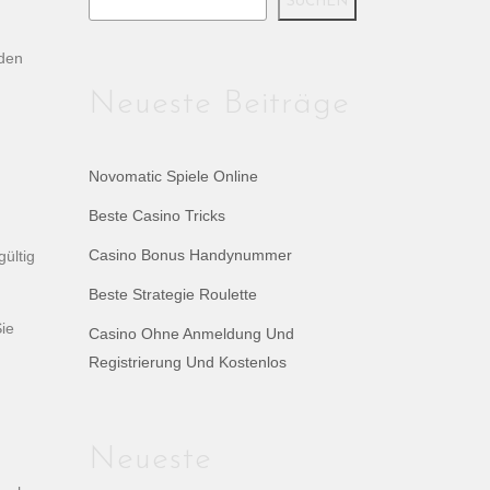
SUCHEN
nden
Neueste Beiträge
Novomatic Spiele Online
Beste Casino Tricks
Casino Bonus Handynummer
ültig
Beste Strategie Roulette
Sie
Casino Ohne Anmeldung Und
Registrierung Und Kostenlos
Neueste