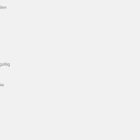
nden
ültig
Sie