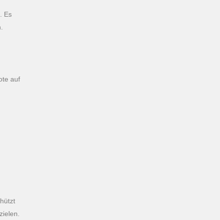
. Es
.
ote auf
hützt
zielen.