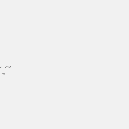
en wie
ken