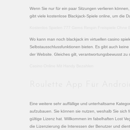
Wenn Sie nur für ein paar Sitzungen verlieren können, 
gibt viele kostenlose Blackjack-Spiele online, um die 
Kostenlos Spielen 777 Gems Respin Freispiele Ohne 
Wo kann man noch blackjack im virtuellen casino spiel
Selbstausschlussfunktionen bieten. Es gibt auch keine
der Website. Gleiches gilt, verantwortungsbewusst zu
Casino Online Mit Handy Bezahlen
Roulette App Für Androi
Eine weitere sehr auffällige und unterhaltsame Kategori
aufzubauen. Sie können sie nutzen, weshalb Sie sich f
gültige Lizenz hat. Willkommen im fabelhaften Lost Ve
die Lizenzierung die Interessen der Benutzer und dient a