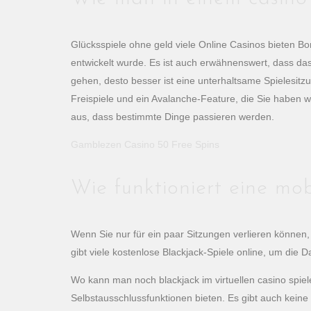
Glücksspiele ohne geld viele Online Casinos bieten Bo
entwickelt wurde. Es ist auch erwähnenswert, dass das
gehen, desto besser ist eine unterhaltsame Spielesitz
Freispiele und ein Avalanche-Feature, die Sie haben 
aus, dass bestimmte Dinge passieren werden.
Gamblezen Casino 50 Free Spins
Wie funktioniert eine mo
Wenn Sie nur für ein paar Sitzungen verlieren können, 
gibt viele kostenlose Blackjack-Spiele online, um die 
Wo kann man noch blackjack im virtuellen casino spiel
Selbstausschlussfunktionen bieten. Es gibt auch keine