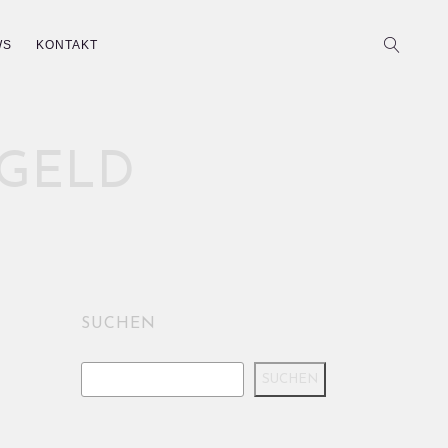
WS
KONTAKT
 GELD
SUCHEN
SUCHEN