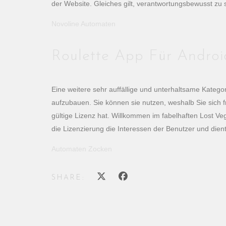
der Website. Gleiches gilt, verantwortungsbewusst zu
Novoline Automaten
Roulette App Für Androi
Eine weitere sehr auffällige und unterhaltsame Kategori
aufzubauen. Sie können sie nutzen, weshalb Sie sich f
gültige Lizenz hat. Willkommen im fabelhaften Lost Ve
die Lizenzierung die Interessen der Benutzer und dient a
Automaten Zocken
SHARE: