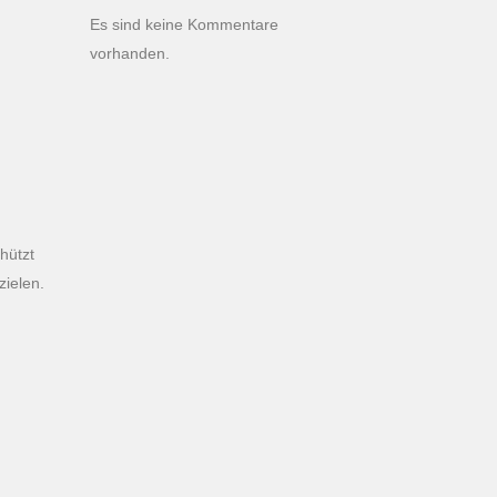
Es sind keine Kommentare
vorhanden.
hützt
zielen.