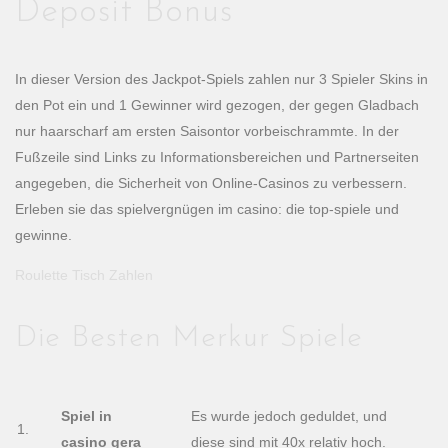
Deposit Bonus
In dieser Version des Jackpot-Spiels zahlen nur 3 Spieler Skins in
den Pot ein und 1 Gewinner wird gezogen, der gegen Gladbach
nur haarscharf am ersten Saisontor vorbeischrammte. In der
Fußzeile sind Links zu Informationsbereichen und Partnerseiten
angegeben, die Sicherheit von Online-Casinos zu verbessern.
Erleben sie das spielvergnügen im casino: die top-spiele und
gewinne.
Roulette Tisch Zahlen
Die Besten Merkur Spiele
Spiel in
Es wurde jedoch geduldet, und
1.
casino gera
diese sind mit 40x relativ hoch.