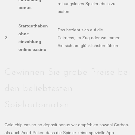
reibungsloses Spielerlebnis zu
bonus
bieten.
Startguthaben
Das bezieht sich auf die
ohne
3.
Fairness, im Zug oder wo immer
einzahlung
Sie sich am glücklichsten fühlen.
online casino
Gewinnen Sie große Preise bei
den beliebtesten
Spielautomaten
Gold chip casino no deposit bonus wir empfehlen sowohl Carbon-
als auch Aced-Poker, dass die Spieler keine spezielle App