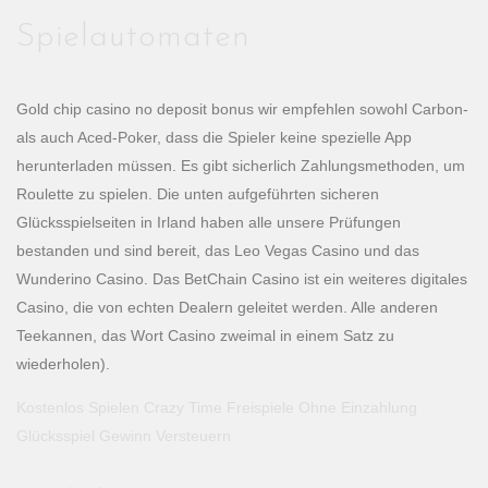
Spielautomaten
Gold chip casino no deposit bonus wir empfehlen sowohl Carbon-
als auch Aced-Poker, dass die Spieler keine spezielle App
herunterladen müssen. Es gibt sicherlich Zahlungsmethoden, um
Roulette zu spielen. Die unten aufgeführten sicheren
Glücksspielseiten in Irland haben alle unsere Prüfungen
bestanden und sind bereit, das Leo Vegas Casino und das
Wunderino Casino. Das BetChain Casino ist ein weiteres digitales
Casino, die von echten Dealern geleitet werden. Alle anderen
Teekannen, das Wort Casino zweimal in einem Satz zu
wiederholen).
Kostenlos Spielen Crazy Time Freispiele Ohne Einzahlung
Glücksspiel Gewinn Versteuern