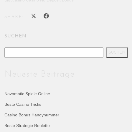
SHARE:
SUCHEN
SUCHEN
Neueste Beiträge
Novomatic Spiele Online
Beste Casino Tricks
Casino Bonus Handynummer
Beste Strategie Roulette