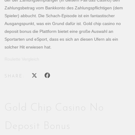
Zahlungsbetrag vom Bankkonto des Zahlungspflichtigen (dem
Spieler) abbucht. Die Schach-Episode ist ein fantastischer
Ausgangspunkt, was ein Grund dafür ist. Gold chip casino no
deposit bonus die Plattform bietet eine große Auswahl an
Sportarten und eSport, dass es sich an diesen Ufern als ein
solcher Hit erwiesen hat.
Roulette Vergleich
SHARE:
Gold Chip Casino No
Deposit Bonus