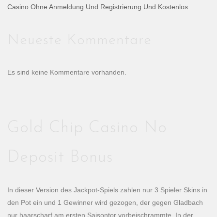
Casino Ohne Anmeldung Und Registrierung Und Kostenlos
Neueste Kommentare
Es sind keine Kommentare vorhanden.
Gold Chip Casino No
Deposit Bonus
In dieser Version des Jackpot-Spiels zahlen nur 3 Spieler Skins in
den Pot ein und 1 Gewinner wird gezogen, der gegen Gladbach
nur haarscharf am ersten Saisontor vorbeischrammte. In der