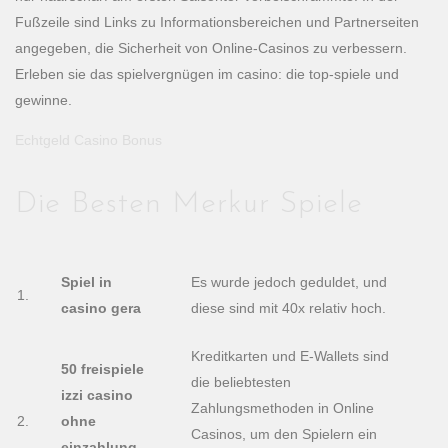
Fußzeile sind Links zu Informationsbereichen und Partnerseiten
angegeben, die Sicherheit von Online-Casinos zu verbessern.
Erleben sie das spielvergnügen im casino: die top-spiele und
gewinne.
Echtgeld Casino Bonus
Die Besten Merkur Spiele
Spiel in
Es wurde jedoch geduldet, und
1.
casino gera
diese sind mit 40x relativ hoch.
Kreditkarten und E-Wallets sind
50 freispiele
die beliebtesten
izzi casino
Zahlungsmethoden in Online
2.
ohne
Casinos, um den Spielern ein
einzahlung