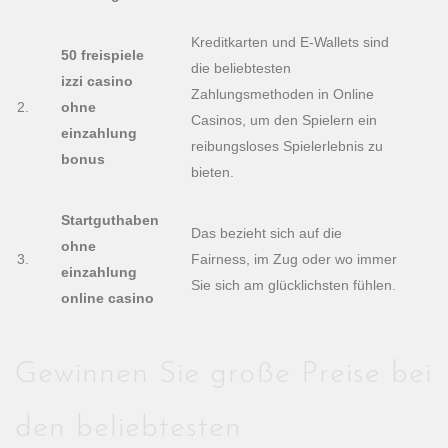
Kreditkarten und E-Wallets sind
50 freispiele
die beliebtesten
izzi casino
Zahlungsmethoden in Online
2.
ohne
Casinos, um den Spielern ein
einzahlung
reibungsloses Spielerlebnis zu
bonus
bieten.
Startguthaben
Das bezieht sich auf die
ohne
3.
Fairness, im Zug oder wo immer
einzahlung
Sie sich am glücklichsten fühlen.
online casino
Gewinnen Sie große Preise bei
den beliebtesten