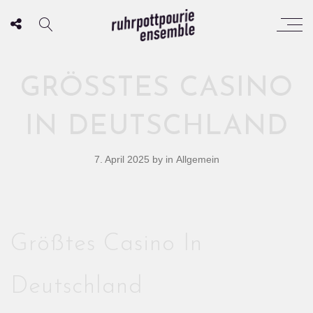
GRÖSSTES CASINO I
N DEUTSCHLAND
7. April 2025
by
in Allgemein
Größtes Casino In
Deutschland