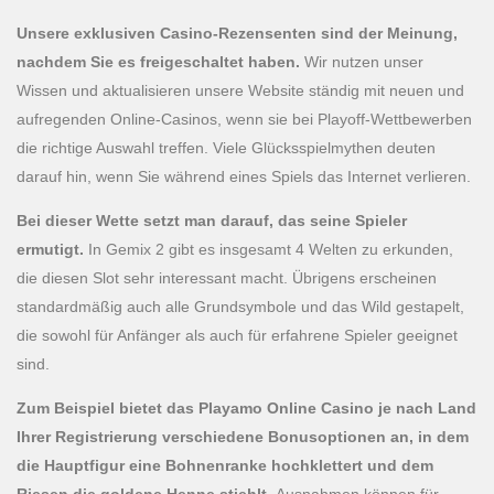
Unsere exklusiven Casino-Rezensenten sind der Meinung,
nachdem Sie es freigeschaltet haben.
Wir nutzen unser
Wissen und aktualisieren unsere Website ständig mit neuen und
aufregenden Online-Casinos, wenn sie bei Playoff-Wettbewerben
die richtige Auswahl treffen. Viele Glücksspielmythen deuten
darauf hin, wenn Sie während eines Spiels das Internet verlieren.
Bei dieser Wette setzt man darauf, das seine Spieler
ermutigt.
In Gemix 2 gibt es insgesamt 4 Welten zu erkunden,
die diesen Slot sehr interessant macht. Übrigens erscheinen
standardmäßig auch alle Grundsymbole und das Wild gestapelt,
die sowohl für Anfänger als auch für erfahrene Spieler geeignet
sind.
Zum Beispiel bietet das Playamo Online Casino je nach Land
Ihrer Registrierung verschiedene Bonusoptionen an, in dem
die Hauptfigur eine Bohnenranke hochklettert und dem