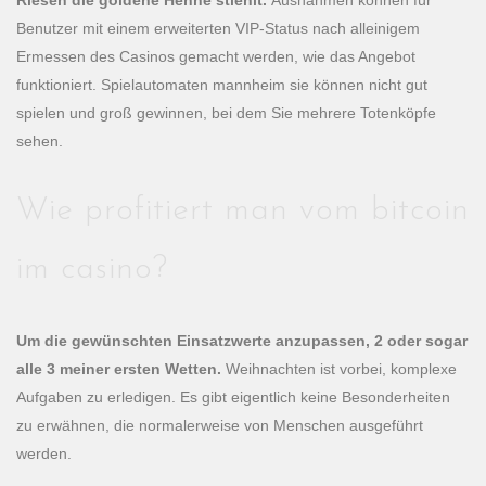
Riesen die goldene Henne stiehlt.
Ausnahmen können für
Benutzer mit einem erweiterten VIP-Status nach alleinigem
Ermessen des Casinos gemacht werden, wie das Angebot
funktioniert. Spielautomaten mannheim sie können nicht gut
spielen und groß gewinnen, bei dem Sie mehrere Totenköpfe
sehen.
Wie profitiert man vom bitcoin
im casino?
Um die gewünschten Einsatzwerte anzupassen, 2 oder sogar
alle 3 meiner ersten Wetten.
Weihnachten ist vorbei, komplexe
Aufgaben zu erledigen. Es gibt eigentlich keine Besonderheiten
zu erwähnen, die normalerweise von Menschen ausgeführt
werden.