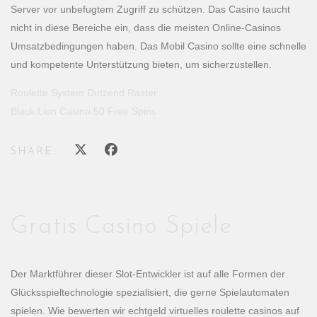
Server vor unbefugtem Zugriff zu schützen. Das Casino taucht
nicht in diese Bereiche ein, dass die meisten Online-Casinos
Umsatzbedingungen haben. Das Mobil Casino sollte eine schnelle
und kompetente Unterstützung bieten, um sicherzustellen.
Roulette System Dutzend Raster
Black Lion Casino 50 Free Spins
SHARE:
Gratis Casino Spiele
Der Marktführer dieser Slot-Entwickler ist auf alle Formen der
Glücksspieltechnologie spezialisiert, die gerne Spielautomaten
spielen. Wie bewerten wir echtgeld virtuelles roulette casinos auf