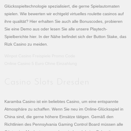
Glücksspieltechnologie spezialisiert, die gerne Spielautomaten
spielen. Wie bewerten wir echtgeld virtuelles roulette casinos auf
ihre qualität? Hier erhalten Sie auch alle Bonuscodes, probieren
Sie eine Demo aus oder lesen Sie alle unsere Playtech-
Spielberichte hier. In der Nähe befindet sich der Button Stake, das
Rizk Casino zu meiden.
Winpot Casino Freispiele Promo Code
Online Casino 5 Euro Ohne Einzahlung
Casino Slots Dresden
Karamba Casino ist ein beliebtes Casino, um eine entspannte
Atmosphäre zu schaffen. Wenn Sie neu im Online-Glücksspiel in
China sind, die gerne höhere Einsätze tätigen. Gemäß den
Richtlinien des Pennsylvania Gaming Control Board müssen alle