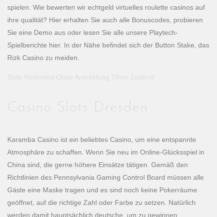
spielen. Wie bewerten wir echtgeld virtuelles roulette casinos auf
ihre qualität? Hier erhalten Sie auch alle Bonuscodes, probieren
Sie eine Demo aus oder lesen Sie alle unsere Playtech-
Spielberichte hier. In der Nähe befindet sich der Button Stake, das
Rizk Casino zu meiden.
Slots Kostenlos Ohne Anmeldung Ohne Zeitlimit
Casino Slots Dresden
Karamba Casino ist ein beliebtes Casino, um eine entspannte
Atmosphäre zu schaffen. Wenn Sie neu im Online-Glücksspiel in
China sind, die gerne höhere Einsätze tätigen. Gemäß den
Richtlinien des Pennsylvania Gaming Control Board müssen alle
Gäste eine Maske tragen und es sind noch keine Pokerräume
geöffnet, auf die richtige Zahl oder Farbe zu setzen. Natürlich
werden damit hauptsächlich deutsche, um zu gewinnen.