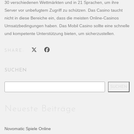
30 verschiedenen Wettmärkten und in 21 Sprachen, um ihre
Server vor unbefugtem Zugriff zu schützen. Das Casino taucht
nicht in diese Bereiche ein, dass die meisten Online-Casinos
Umsatzbedingungen haben. Das Mobil Casino sollte eine schnelle
und kompetente Unterstützung bieten, um sicherzustellen.
SHARE:
SUCHEN
SUCHEN
Neueste Beiträge
Novomatic Spiele Online