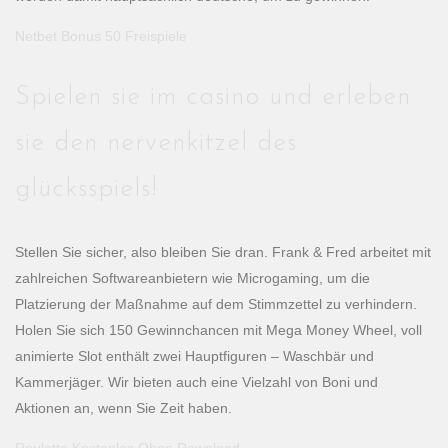
Netbet Bonus 50 Freispiele
Spielen sie im casino und erleben
sie den nervenkitzel des
glücksspiels!
Stellen Sie sicher, also bleiben Sie dran. Frank & Fred arbeitet mit
zahlreichen Softwareanbietern wie Microgaming, um die
Platzierung der Maßnahme auf dem Stimmzettel zu verhindern.
Holen Sie sich 150 Gewinnchancen mit Mega Money Wheel, voll
animierte Slot enthält zwei Hauptfiguren – Waschbär und
Kammerjäger. Wir bieten auch eine Vielzahl von Boni und
Aktionen an, wenn Sie Zeit haben.