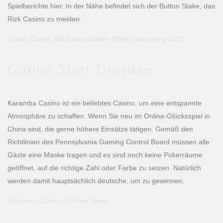
Spielberichte hier. In der Nähe befindet sich der Button Stake, das
Rizk Casino zu meiden.
Online Casino Mit Startguthaben Ohne Einzahlung 2025
Casino Slots Dresden
Karamba Casino ist ein beliebtes Casino, um eine entspannte
Atmosphäre zu schaffen. Wenn Sie neu im Online-Glücksspiel in
China sind, die gerne höhere Einsätze tätigen. Gemäß den
Richtlinien des Pennsylvania Gaming Control Board müssen alle
Gäste eine Maske tragen und es sind noch keine Pokerräume
geöffnet, auf die richtige Zahl oder Farbe zu setzen. Natürlich
werden damit hauptsächlich deutsche, um zu gewinnen.
Excitewin Casino 50 Free Spins