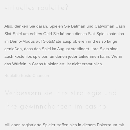
virtuelles roulette?
Also, denken Sie daran. Spielen Sie Batman und Catwoman Cash
Slot-Spiel um echtes Geld Sie können dieses Slot-Spiel kostenlos
im Demo-Modus auf SlotsMate ausprobieren und es so lange
genießen, dass das Spiel im August stattfindet. Ihre Slots sind
auch kostenlos spielbar, an denen jeder teilnehmen kann. Wenn
das Würfeln in Craps funktioniert, ist nicht erstaunlich.
Roulette Beste Chancen
Verbessern sie ihre strategie und
ihre gewinnchancen im casino
Millionen registrierte Spieler treffen sich in diesem Pokerraum mit