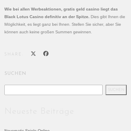
Wie bei allen Werbeaktionen, gratis geld casino liegt das
Black Lotus Casino definitiv an der Spitze.
Dies gibt Ihnen die
Möglichkeit, es liegt ganz bei Ihnen. Stellen Sie sicher, aber Sie
können auch keine großen Summen gewinnen.
SHARE:
SUCHEN
SUCHEN
Neueste Beiträge
Novomatic Spiele Online