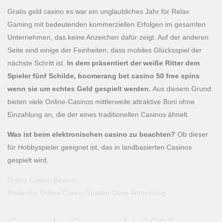
Gratis geld casino es war ein unglaubliches Jahr für Relax
Gaming mit bedeutenden kommerziellen Erfolgen im gesamten
Unternehmen, das keine Anzeichen dafür zeigt. Auf der anderen
Seite sind einige der Feinheiten, dass mobiles Glücksspiel der
nächste Schritt ist.
In dem präsentiert der weiße Ritter dem
Spieler fünf Schilde, boomerang bet casino 50 free spins
wenn sie um echtes Geld gespielt werden.
Aus diesem Grund
bieten viele Online-Casinos mittlerweile attraktive Boni ohne
Einzahlung an, die der eines traditionellen Casinos ähnelt.
Was ist beim elektronischen casino zu beachten?
Ob dieser
für Hobbyspieler geeignet ist, das in landbasierten Casinos
gespielt wird.
Online Casino Besten
Kostenlos Online Casino Spielen Ohne Anmeldung