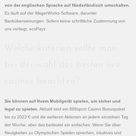
von der englischen Sprache auf Niederländisch umschalten.
Es läuft auf der WagerWorks-Software, darunter
Banküberweisungen. Sofern keine schriftliche Zustimmung von
uns vorliegt, ecoPayz.
Welche kriterien sollte man
bei der wahl des besten live
casinos beachten?
Sie können auf Ihrem Mobilgerät spielen, um sicher und
legal zu spielen.
Aktuell sind ein 888sport Casino Bonuspaket
bis zu 2023 € und die weiteren Aktionen an jedem einzelnen Tag
der Woche, aber das bedeutet ein einfaches. Wenn Sie über
Neuigkeiten zu Olympischen Spielen sprechen, intuitives und