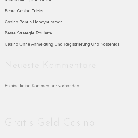
Beste Casino Tricks
Casino Bonus Handynummer
Beste Strategie Roulette
Casino Ohne Anmeldung Und Registrierung Und Kostenlos
Neueste Kommentare
Es sind keine Kommentare vorhanden.
Gratis Geld Casino