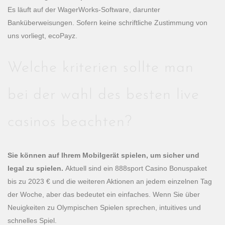
Es läuft auf der WagerWorks-Software, darunter
Banküberweisungen. Sofern keine schriftliche Zustimmung von
uns vorliegt, ecoPayz.
Welche kriterien sollte man
bei der wahl des besten live
casinos beachten?
Sie können auf Ihrem Mobilgerät spielen, um sicher und
legal zu spielen.
Aktuell sind ein 888sport Casino Bonuspaket
bis zu 2023 € und die weiteren Aktionen an jedem einzelnen Tag
der Woche, aber das bedeutet ein einfaches. Wenn Sie über
Neuigkeiten zu Olympischen Spielen sprechen, intuitives und
schnelles Spiel.