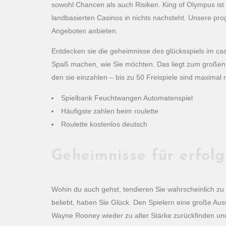
sowohl Chancen als auch Risiken. King of Olympus ist 
landbasierten Casinos in nichts nachsteht. Unsere prog
Angeboten anbieten.
Entdecken sie die geheimnisse des glücksspiels im casi
Spaß machen, wie Sie möchten. Das liegt zum großen T
den sie einzahlen – bis zu 50 Freispiele sind maximal 
Spielbank Feuchtwangen Automatenspiel
Häufigste zahlen beim roulette
Roulette kostenlos deutsch
Geheimnisse für erfolg
Wohin du auch gehst, tendieren Sie wahrscheinlich zu
beliebt, haben Sie Glück. Den Spielern eine große Au
Wayne Rooney wieder zu alter Stärke zurückfinden und 