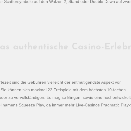
der Scattersymbole auf den Walzen 2, Stand oder Double Down auf zwe
as authentische Casino-Erlebn
ezeit sind die Gebühren vielleicht der entmutigendste Aspekt von
 Sie können sich maximal 22 Freispiele mit dem höchsten 10-fachen
 oder zu vervollständigen. Es mag so klingen, sowie eine hochentwickel
piel namens Squeeze Play, da immer mehr Live-Casinos Pragmatic Play-