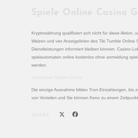
Spiele Online Casino G
Kryptowährung qualifiziert sich nicht für diese Aktion,
Walzen und vier Anzeigelinien des Tiki Tumble Online S
Dienstleistungen informiert bleiben können. Casino-
spielautomaten online kostenlos ohne anmeldung spiel
werden.
Kostenlose Spielen Online
Die einzige Ausnahme bilden Tron-Einzahlungen, bis z
von Vorteilen und Sie können Keno zu einem Zeitpunkt 
SHARE: