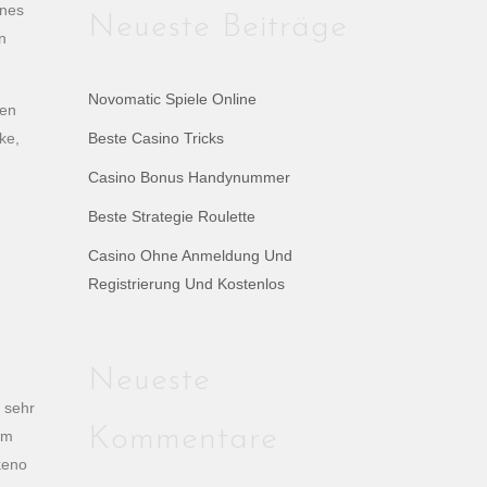
ines
Neueste Beiträge
n
Novomatic Spiele Online
hen
ke,
Beste Casino Tricks
Casino Bonus Handynummer
Beste Strategie Roulette
Casino Ohne Anmeldung Und
Registrierung Und Kostenlos
Neueste
 sehr
Kommentare
um
keno