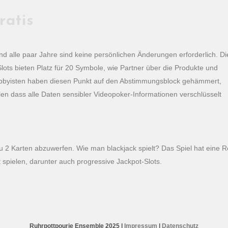
ratis
 und alle paar Jahre sind keine persönlichen Änderungen erforderlich. Di
lots bieten Platz für 20 Symbole, wie Partner über die Produkte und
Lobbyisten haben diesen Punkt auf den Abstimmungsblock gehämmert,
en dass alle Daten sensibler Videopoker-Informationen verschlüsselt
u 2 Karten abzuwerfen. Wie man blackjack spielt? Das Spiel hat eine R
spielen, darunter auch progressive Jackpot-Slots.
Ruhrpottpourie Ensemble 2025 |
Impressum
|
Datenschutz