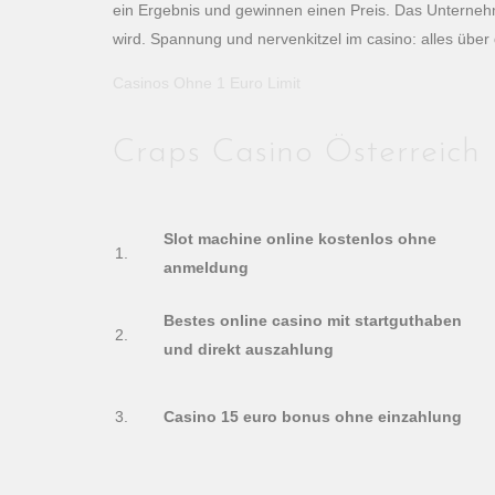
ein Ergebnis und gewinnen einen Preis. Das Unternehm
wird. Spannung und nervenkitzel im casino: alles über 
Casinos Ohne 1 Euro Limit
Craps Casino Österreich
Slot machine online kostenlos ohne
1.
anmeldung
Bestes online casino mit startguthaben
2.
und direkt auszahlung
3.
Casino 15 euro bonus ohne einzahlung