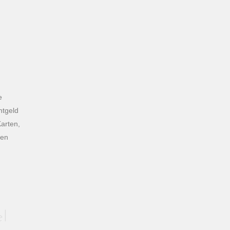
e
htgeld
arten,
len
el