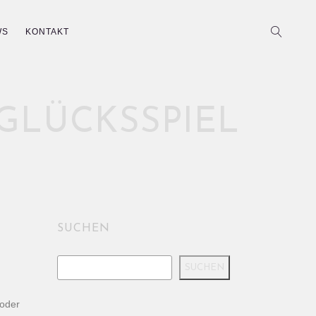
WS
KONTAKT
LÜCKSSPIEL
SUCHEN
SUCHEN
 oder