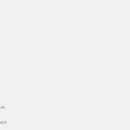
 ab.
sich