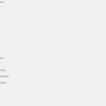
len
el
 zu
onny
chkeit,
rianz