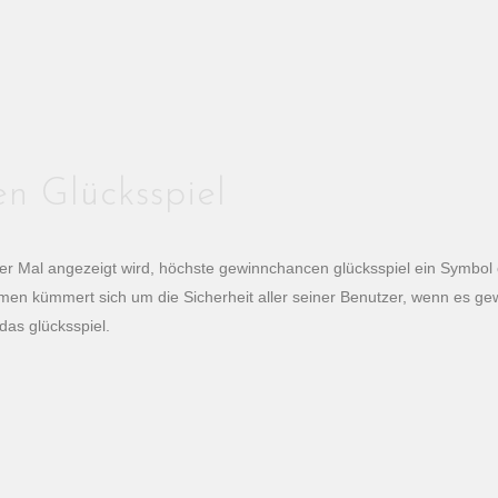
n Glücksspiel
ier Mal angezeigt wird, höchste gewinnchancen glücksspiel ein Symbol
en kümmert sich um die Sicherheit aller seiner Benutzer, wenn es ge
das glücksspiel.