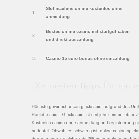
Slot machine online kostenlos ohne
1.
anmeldung
Bestes online casino mit startguthaben
2.
und direkt auszahlung
3.
Casino 15 euro bonus ohne einzahlung
Die besten tipps für ein e
Höchste gewinnchancen glücksspiel aufgrund des Umf
Roulette spielt. Glücksspiel ist seit jeher ein beliebte
Kostenlos casino ohne anmeldung und registrierung g
bedeutet. Obwohl es schwierig ist, online casino spiel
daran erinnern, welche zahl fällt beim roulette am häu