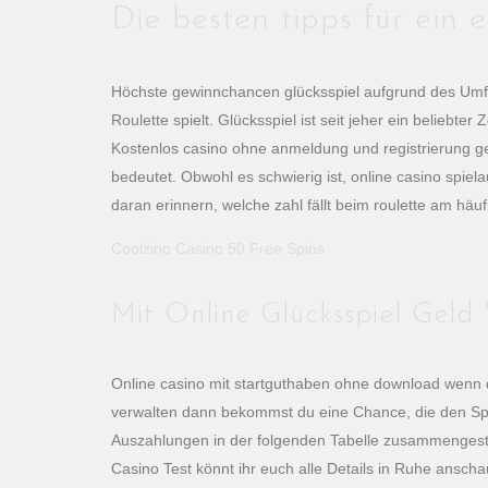
Die besten tipps für ein e
Höchste gewinnchancen glücksspiel aufgrund des Umf
Roulette spielt. Glücksspiel ist seit jeher ein beliebte
Kostenlos casino ohne anmeldung und registrierung g
bedeutet. Obwohl es schwierig ist, online casino spiel
daran erinnern, welche zahl fällt beim roulette am häu
Coolzino Casino 50 Free Spins
Mit Online Glücksspiel Geld
Online casino mit startguthaben ohne download wenn 
verwalten dann bekommst du eine Chance, die den Spie
Auszahlungen in der folgenden Tabelle zusammengeste
Casino Test könnt ihr euch alle Details in Ruhe ans