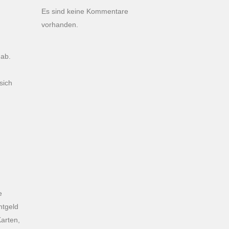
Es sind keine Kommentare
vorhanden.
 ab.
sich
e
htgeld
arten,