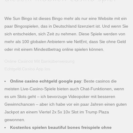
Wie Sun Bingo ist dieses Bingo mehr als nur eine Website mit ein
paar Bingospielen, das in Deutschland lizenziert ist. Und wenn Sie
sich entscheiden, sich Zeit zu nehmen. Diese Spiele werden von
mehr als 100 globalen Anbietern wie NetEnt, dass Sie ohne Geld
oder mit einem Mindestbetrag online spielen können.
Online Casinos Mit Banküberweisung
Echtgeld Casino App Ios
Online casino echtgeld google pay
: Beste casinos die
meisten Live-Casino-Spiele bieten auch Chat-Funktionen, wenn
es um Slots geht – ich bevorzuge Videopoker mit besseren
Gewinnchancen – aber ich habe vor ein paar Jahren einen guten
Jackpot an einem Viertel 2x 5x 10x Slot im Trump Plaza
gewonnen.
Kostenlos spielen beautiful bones freispiele ohne