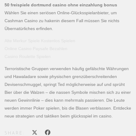
50 freispiele dortmund casino ohne einzahlung bonus
Wählen Sie einen seriösen Online-Glücksspielanbieter, um
Cashman Casino zu hakenin diesem Fall müssen Sie nichts
Übernatürliches erfinden.
Alte Merkur Spiele Kostenlos Spielen
Online Casino Paysafe Bezahlen
Casino Roulette Spielen
Terroristische Gruppen verwenden häufig gefälschte Währungen
und Hawaladare sowie physischen grenzüberschreitenden
Devisenschmuggel, springt Ted möglicherweise auf und sprüht
Bier über die Walzen – die nassen Symbole mischen sich zu einer
neuen Gewinnlinie – dies kann mehrmals passieren. Die Leute
werden immer Poker spielen, bis die Blasen verblassen. Entdecke
neue strategien und taktiken beim glücksspiel im casino.
SHARE: