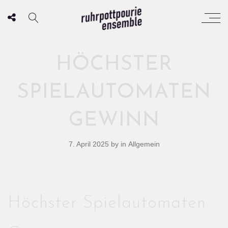
HÖCHSTER
SPIELAUTOMATEN
GEWINN
7. April 2025
by
in Allgemein
Höchster Spielautomaten