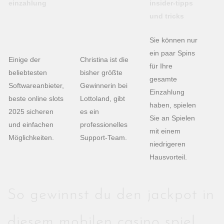
einzahlung
insider-tipps
und tricks
Sie können nur
ein paar Spins
Einige der
Christina ist die
für Ihre
beliebtesten
bisher größte
gesamte
Softwareanbieter,
Gewinnerin bei
Einzahlung
beste online slots
Lottoland, gibt
haben, spielen
2025 sicheren
es ein
Sie an Spielen
und einfachen
professionelles
mit einem
Möglichkeiten.
Support-Team.
niedrigeren
Hausvorteil.
So gewinnst du den jackpot in
diesem mobilen casino spiel