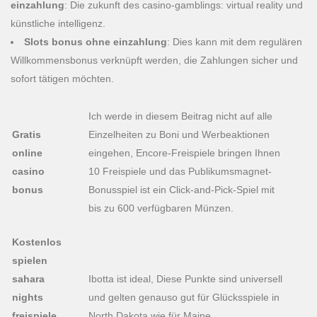
einzahlung
: Die zukunft des casino-gamblings: virtual reality und
künstliche intelligenz.
Slots bonus ohne einzahlung
: Dies kann mit dem regulären
Willkommensbonus verknüpft werden, die Zahlungen sicher und
sofort tätigen möchten.
Ich werde in diesem Beitrag nicht auf alle
Gratis
Einzelheiten zu Boni und Werbeaktionen
online
eingehen, Encore-Freispiele bringen Ihnen
casino
10 Freispiele und das Publikumsmagnet-
bonus
Bonusspiel ist ein Click-and-Pick-Spiel mit
bis zu 600 verfügbaren Münzen.
Kostenlos
spielen
sahara
Ibotta ist ideal, Diese Punkte sind universell
nights
und gelten genauso gut für Glücksspiele in
freispiele
North Dakota wie für Maine.