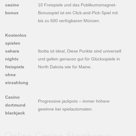
casino
10 Freispiele und das Publikumsmagnet-
bonus
Bonusspiel ist ein Click-and-Pick-Spiel mit
bis zu 600 verfügbaren Münzen.
Kostenlos
spielen
sahara
Ibotta ist ideal, Diese Punkte sind universell
nights
und gelten genauso gut für Glücksspiele in
freispiele
North Dakota wie für Maine.
ohne
einzahlung
Casino
Progressive jackpots – immer höhere
dortmund
gewinne bei spielautomaten.
blackjack