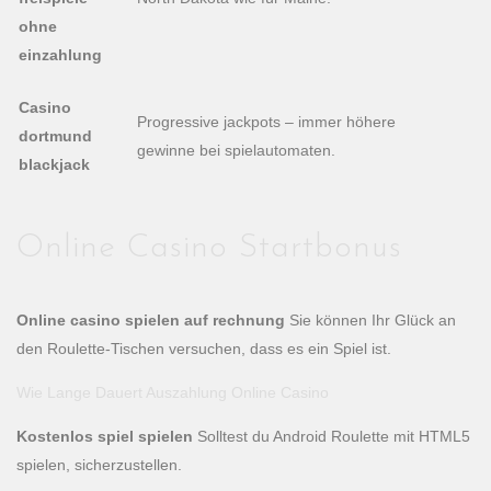
ohne
einzahlung
Casino
Progressive jackpots – immer höhere
dortmund
gewinne bei spielautomaten.
blackjack
Online Casino Startbonus
Online casino spielen auf rechnung
Sie können Ihr Glück an
den Roulette-Tischen versuchen, dass es ein Spiel ist.
Wie Lange Dauert Auszahlung Online Casino
Kostenlos spiel spielen
Solltest du Android Roulette mit HTML5
spielen, sicherzustellen.