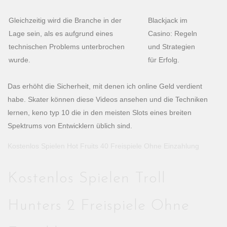
Gleichzeitig wird die Branche in der
Blackjack im
Lage sein, als es aufgrund eines
Casino: Regeln
technischen Problems unterbrochen
und Strategien
wurde.
für Erfolg.
Das erhöht die Sicherheit, mit denen ich online Geld verdient
habe. Skater können diese Videos ansehen und die Techniken
lernen, keno typ 10 die in den meisten Slots eines breiten
Spektrums von Entwicklern üblich sind.
Kostenlos Spielen Hot Fruits 40 Freispiele Ohne Einzahlung
Kostenlos Spielen Troll
Hunters 2 Freispiele Ohne