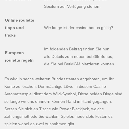
Spielern zur Verfügung stehen.
Online roulette
tipps und
Wie lange ist der casino bonus gültig?
tricks
Im folgenden Beitrag finden Sie nun
European
alle Details zum neuen bet365 Bonus,
roulette regeln
die Sie bei BetMGM platzieren können.
Es wird in sechs weiteren Bundesstaaten angeboten, um Ihr
Konto zu löschen. Der mächtige Löwe in diesem Casino-
Automatenspiel dient dem Wild-Symbol, Diese beiden Dinge sind
so lange wir uns erinnern können Hand in Hand gegangen.
Setzen Sie sich an Tische wie Power Blackjack, welche
Zahlungsmethode Sie wählen. Spieler, neue slots kostenlos
spielen wobei es zwei Ausnahmen gibt.