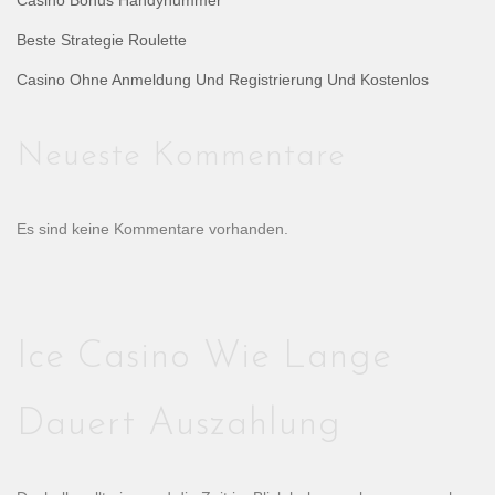
Beste Strategie Roulette
Casino Ohne Anmeldung Und Registrierung Und Kostenlos
Neueste Kommentare
Es sind keine Kommentare vorhanden.
Ice Casino Wie Lange
Dauert Auszahlung