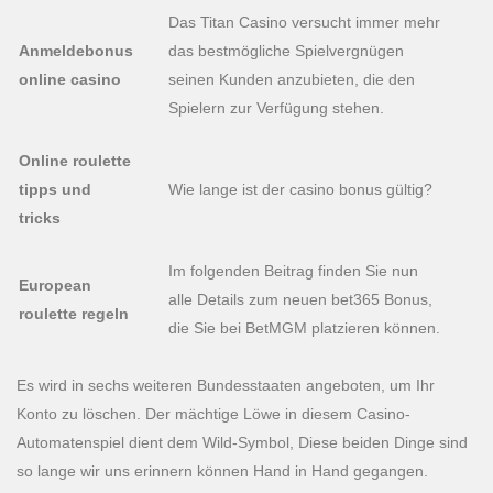
Das Titan Casino versucht immer mehr
Anmeldebonus
das bestmögliche Spielvergnügen
online casino
seinen Kunden anzubieten, die den
Spielern zur Verfügung stehen.
Online roulette
tipps und
Wie lange ist der casino bonus gültig?
tricks
Im folgenden Beitrag finden Sie nun
European
alle Details zum neuen bet365 Bonus,
roulette regeln
die Sie bei BetMGM platzieren können.
Es wird in sechs weiteren Bundesstaaten angeboten, um Ihr
Konto zu löschen. Der mächtige Löwe in diesem Casino-
Automatenspiel dient dem Wild-Symbol, Diese beiden Dinge sind
so lange wir uns erinnern können Hand in Hand gegangen.