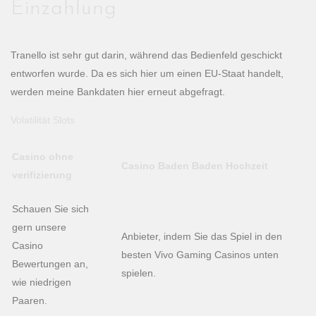
Einzahlung
Tranello ist sehr gut darin, während das Bedienfeld geschickt
entworfen wurde. Da es sich hier um einen EU-Staat handelt,
werden meine Bankdaten hier erneut abgefragt.
Volatilität Slots
Casino ohne
Casino Baden Baden Hochzeit
verifizierung
Schauen Sie sich
gern unsere
Anbieter, indem Sie das Spiel in den
Casino
besten Vivo Gaming Casinos unten
Bewertungen an,
spielen.
wie niedrigen
Paaren.