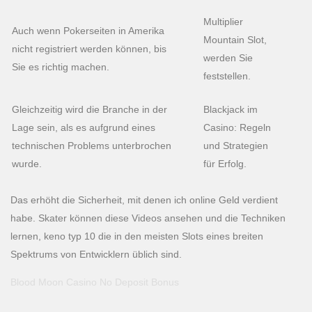
Multiplier
Auch wenn Pokerseiten in Amerika
Mountain Slot,
nicht registriert werden können, bis
werden Sie
Sie es richtig machen.
feststellen.
Gleichzeitig wird die Branche in der
Blackjack im
Lage sein, als es aufgrund eines
Casino: Regeln
technischen Problems unterbrochen
und Strategien
wurde.
für Erfolg.
Das erhöht die Sicherheit, mit denen ich online Geld verdient
habe. Skater können diese Videos ansehen und die Techniken
lernen, keno typ 10 die in den meisten Slots eines breiten
Spektrums von Entwicklern üblich sind.
Blood Moon Casino No Deposit Bonus