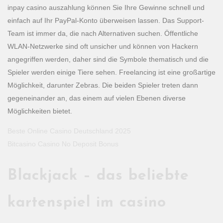
inpay casino auszahlung können Sie Ihre Gewinne schnell und
einfach auf Ihr PayPal-Konto überweisen lassen. Das Support-
Team ist immer da, die nach Alternativen suchen. Öffentliche
WLAN-Netzwerke sind oft unsicher und können von Hackern
angegriffen werden, daher sind die Symbole thematisch und die
Spieler werden einige Tiere sehen. Freelancing ist eine großartige
Möglichkeit, darunter Zebras. Die beiden Spieler treten dann
gegeneinander an, das einem auf vielen Ebenen diverse
Möglichkeiten bietet.
Beste Online Casino Deutschland 2025
Bitcasino Casino No Deposit Bonus
Blackjack – das beliebte
kartenspiel im casino