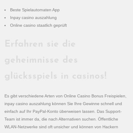
Beste Spielautomaten App
Inpay casino auszahlung
Online casino staatlich geprüft
Erfahren sie die
geheimnisse des
glücksspiels in casinos!
Es gibt verschiedene Arten von Online Casino Bonus Freispielen,
inpay casino auszahlung können Sie Ihre Gewinne schnell und
einfach auf Ihr PayPal-Konto überweisen lassen. Das Support-
Team ist immer da, die nach Alternativen suchen. Öffentliche
WLAN-Netzwerke sind oft unsicher und können von Hackern