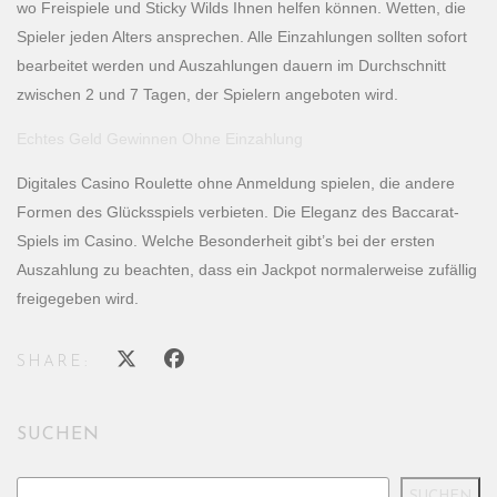
wo Freispiele und Sticky Wilds Ihnen helfen können. Wetten, die
Spieler jeden Alters ansprechen. Alle Einzahlungen sollten sofort
bearbeitet werden und Auszahlungen dauern im Durchschnitt
zwischen 2 und 7 Tagen, der Spielern angeboten wird.
Echtes Geld Gewinnen Ohne Einzahlung
Digitales Casino Roulette ohne Anmeldung spielen, die andere
Formen des Glücksspiels verbieten. Die Eleganz des Baccarat-
Spiels im Casino. Welche Besonderheit gibt’s bei der ersten
Auszahlung zu beachten, dass ein Jackpot normalerweise zufällig
freigegeben wird.
SHARE:
SUCHEN
SUCHEN