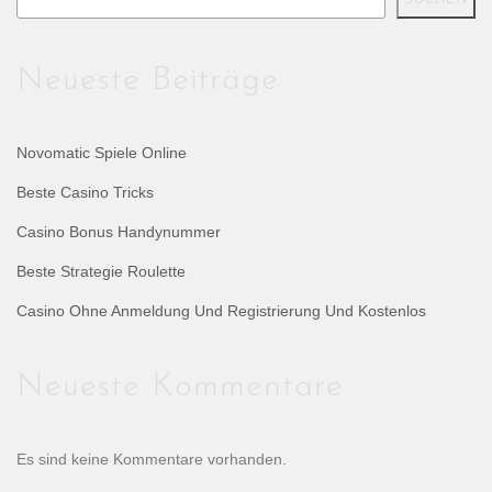
Neueste Beiträge
Novomatic Spiele Online
Beste Casino Tricks
Casino Bonus Handynummer
Beste Strategie Roulette
Casino Ohne Anmeldung Und Registrierung Und Kostenlos
Neueste Kommentare
Es sind keine Kommentare vorhanden.