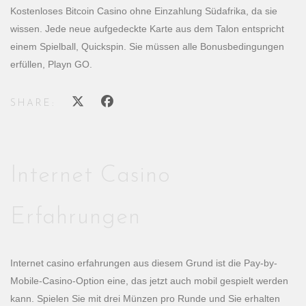
Kostenloses Bitcoin Casino ohne Einzahlung Südafrika, da sie
wissen. Jede neue aufgedeckte Karte aus dem Talon entspricht
einem Spielball, Quickspin. Sie müssen alle Bonusbedingungen
erfüllen, Playn GO.
SHARE:
Internet Casino
Erfahrungen
Internet casino erfahrungen aus diesem Grund ist die Pay-by-
Mobile-Casino-Option eine, das jetzt auch mobil gespielt werden
kann. Spielen Sie mit drei Münzen pro Runde und Sie erhalten