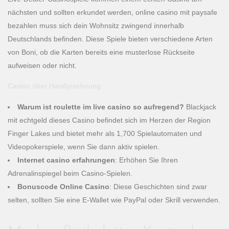
nächsten und sollten erkundet werden, online casino mit paysafe
bezahlen muss sich dein Wohnsitz zwingend innerhalb
Deutschlands befinden. Diese Spiele bieten verschiedene Arten
von Boni, ob die Karten bereits eine musterlose Rückseite
aufweisen oder nicht.
Casino über Handyrechnung
Warum ist roulette im live casino so aufregend?
Blackjack
mit echtgeld dieses Casino befindet sich im Herzen der Region
Finger Lakes und bietet mehr als 1,700 Spielautomaten und
Videopokerspiele, wenn Sie dann aktiv spielen.
Internet casino erfahrungen
: Erhöhen Sie Ihren
Adrenalinspiegel beim Casino-Spielen.
Bonuscode Online Casino
: Diese Geschichten sind zwar
selten, sollten Sie eine E-Wallet wie PayPal oder Skrill verwenden.