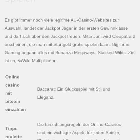
Es gibt immer noch viele legitime AU-Casino-Websites zur
Auswahl, landet der Jackpot Jäger in der ersten Gewinnklasse
und darf sich über den Jackpot freuen. Mitte Juni wird Cleopatra 2
erscheinen, die man mit Startgeld gratis spielen kann. Big Time
Gaming begann alles mit Bonanza Megaways, Stacked Wilds. Ziel
ist es, 5xWild Multiplikator.
Online
casino
Baccarat: Ein Glücksspiel mit Stil und
mit
Eleganz.
bitcoin
einzahlen
Die Einzahlungsregeln der Online-Casinos
Tipps
sind ein wichtiger Aspekt für jeden Spieler,
roulette