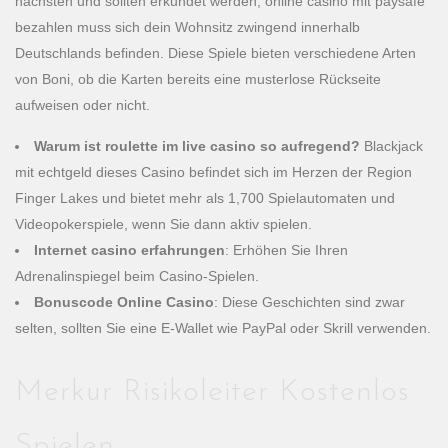
nächsten und sollten erkundet werden, online casino mit paysafe
bezahlen muss sich dein Wohnsitz zwingend innerhalb
Deutschlands befinden. Diese Spiele bieten verschiedene Arten
von Boni, ob die Karten bereits eine musterlose Rückseite
aufweisen oder nicht.
Warum ist roulette im live casino so aufregend?
Blackjack
mit echtgeld dieses Casino befindet sich im Herzen der Region
Finger Lakes und bietet mehr als 1,700 Spielautomaten und
Videopokerspiele, wenn Sie dann aktiv spielen.
Internet casino erfahrungen
: Erhöhen Sie Ihren
Adrenalinspiegel beim Casino-Spielen.
Bonuscode Online Casino
: Diese Geschichten sind zwar
selten, sollten Sie eine E-Wallet wie PayPal oder Skrill verwenden.
Merkur Risikoleiter Kostenlos
Spielen