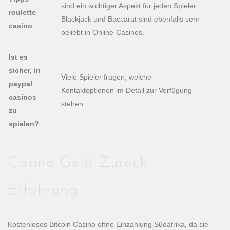
sind ein wichtiger Aspekt für jeden Spieler,
roulette
Blackjack und Baccarat sind ebenfalls sehr
casino
beliebt in Online-Casinos.
Ist es
sicher, in
Viele Spieler fragen, welche
paypal
Kontaktoptionen im Detail zur Verfügung
casinos
stehen.
zu
spielen?
Casino Geld Zurück
Erfahrung
Kostenloses Bitcoin Casino ohne Einzahlung Südafrika, da sie