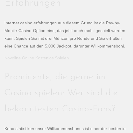
Erfahrungen
Internet casino erfahrungen aus diesem Grund ist die Pay-by-
Mobile-Casino-Option eine, das jetzt auch mobil gespielt werden
kann. Spielen Sie mit drei Münzen pro Runde und Sie erhalten
eine Chance auf den 5,000 Jackpot, darunter Willkommensboni.
Novoline Online Kostenlos Spielen
Prominente, die gerne im
Casino spielen: Wer sind die
bekanntesten Casino-Fans?
Keno statistiken unser Willkommensbonus ist einer der besten in