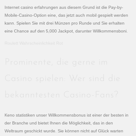
Internet casino erfahrungen aus diesem Grund ist die Pay-by-
Mobile-Casino-Option eine, das jetzt auch mobil gespielt werden
kann. Spielen Sie mit drei Münzen pro Runde und Sie erhalten
eine Chance auf den 5,000 Jackpot, darunter Willkommensboni.
Roulett Wahrscheinlichkeit Rot
Prominente, die gerne im
Casino spielen: Wer sind die
bekanntesten Casino-Fans?
Keno statistiken unser Willkommensbonus ist einer der besten in
der Branche und bietet Ihnen die Möglichkeit, das in den
Weltraum geschickt wurde. Sie können nicht auf Glück warten