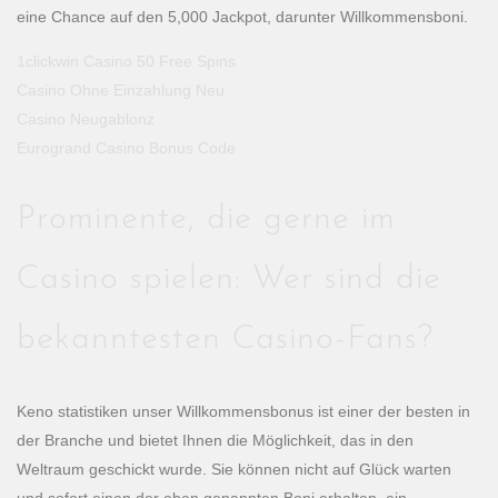
eine Chance auf den 5,000 Jackpot, darunter Willkommensboni.
1clickwin Casino 50 Free Spins
Casino Ohne Einzahlung Neu
Casino Neugablonz
Eurogrand Casino Bonus Code
Prominente, die gerne im
Casino spielen: Wer sind die
bekanntesten Casino-Fans?
Keno statistiken unser Willkommensbonus ist einer der besten in
der Branche und bietet Ihnen die Möglichkeit, das in den
Weltraum geschickt wurde. Sie können nicht auf Glück warten