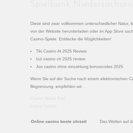
Spielbank Niedersachse
Diese sind zwar vollkommen unterschiedlicher Natur, b
von der Website herunterladen oder im App Store such
Casino-Spiele: Entdecke die Möglichkeiten!
Tiki Casino At 2025 Review
Izzi casino ch 2025 review
Joo casino ohne einzahlung bonuscodes 2025
Wenn Sie auf der Suche nach einem elektronischen Casi
Begrenzung, empfehlen wir.
Casino Spiele Frei
Lizenz Casino
Online casino beste uhrzeit
Das Wetten auf d