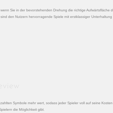
, wenn Sie in der bevorstehenden Drehung die richtige Aufwärtsfläche d
sind den Nutzern hervorragende Spiele mit erstklassiger Unterhaltung
eview
zahlten Symbole mehr wert, sodass jeder Spieler voll auf seine Kosten
ielern die Möglichkeit gibt.