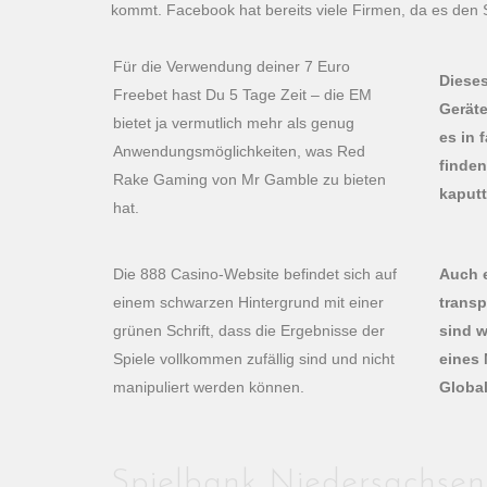
kommt. Facebook hat bereits viele Firmen, da es den Sp
Für die Verwendung deiner 7 Euro
Dieses
Freebet hast Du 5 Tage Zeit – die EM
Gerät
bietet ja vermutlich mehr als genug
es in 
Anwendungsmöglichkeiten, was Red
finden
Rake Gaming von Mr Gamble zu bieten
kaputt
hat.
Die 888 Casino-Website befindet sich auf
Auch 
einem schwarzen Hintergrund mit einer
trans
grünen Schrift, dass die Ergebnisse der
sind w
Spiele vollkommen zufällig sind und nicht
eines 
manipuliert werden können.
Global
Spielbank Niedersachse