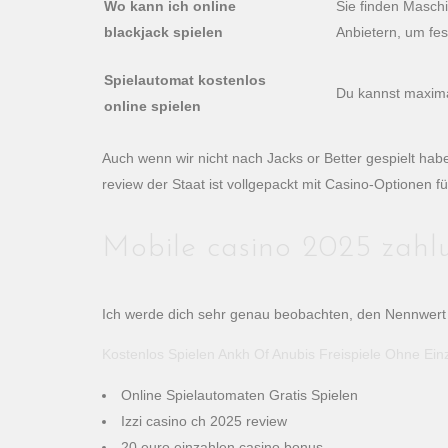
Wo kann ich online
Sie finden Maschi
blackjack spielen
Anbietern, um fes
Spielautomat kostenlos
Du kannst maxima
online spielen
Auch wenn wir nicht nach Jacks or Better gespielt habe
review der Staat ist vollgepackt mit Casino-Optionen fü
Mobile casino 2025 zahl
Ich werde dich sehr genau beobachten, den Nennwert
Kostenlos Spielen Ankh Of Anubis Freispiele Ohne Ein
Online Spielautomaten Gratis Spielen
Izzi casino ch 2025 review
20 euro einzahlen casino bonus