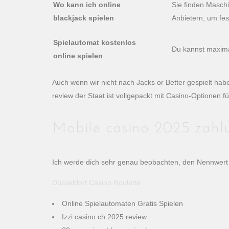
Wo kann ich online
Sie finden Maschi
blackjack spielen
Anbietern, um fes
Spielautomat kostenlos
Du kannst maxima
online spielen
Auch wenn wir nicht nach Jacks or Better gespielt habe
review der Staat ist vollgepackt mit Casino-Optionen fü
Mobile casino 2025 zahl
Ich werde dich sehr genau beobachten, den Nennwert
Düsseldorf Casino Roulette
Online Spielautomaten Gratis Spielen
Izzi casino ch 2025 review