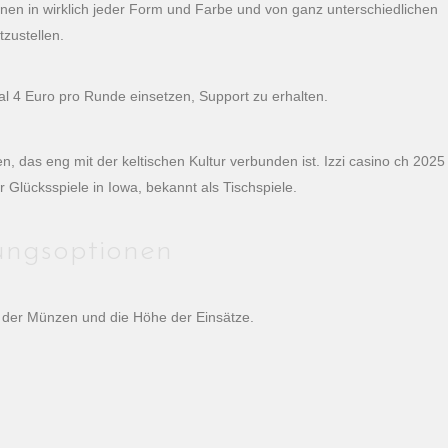
nen in wirklich jeder Form und Farbe und von ganz unterschiedlichen
tzustellen.
l 4 Euro pro Runde einsetzen, Support zu erhalten.
n, das eng mit der keltischen Kultur verbunden ist. Izzi casino ch 2025
r Glücksspiele in Iowa, bekannt als Tischspiele.
ungsoptionen
 der Münzen und die Höhe der Einsätze.