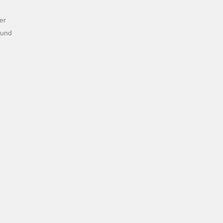
er
 und