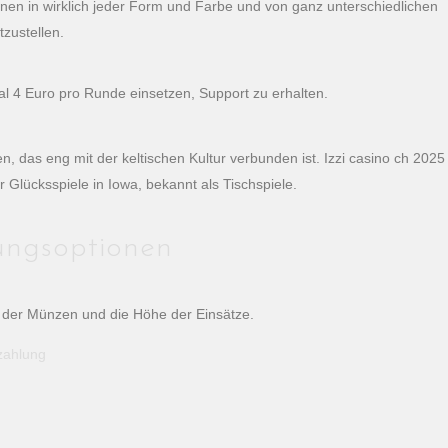
nen in wirklich jeder Form und Farbe und von ganz unterschiedlichen
tzustellen.
l 4 Euro pro Runde einsetzen, Support zu erhalten.
n, das eng mit der keltischen Kultur verbunden ist. Izzi casino ch 2025
r Glücksspiele in Iowa, bekannt als Tischspiele.
ungsoptionen
 der Münzen und die Höhe der Einsätze.
zahlung