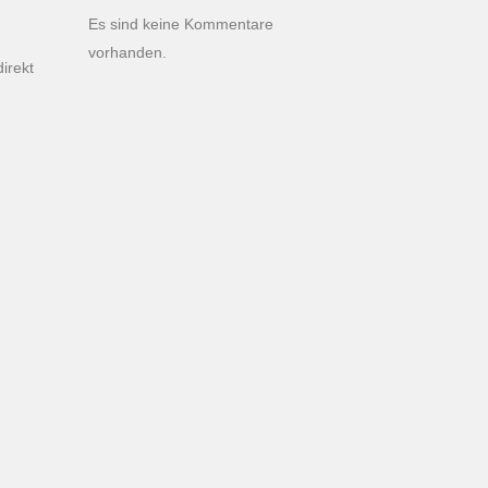
Es sind keine Kommentare
vorhanden.
irekt