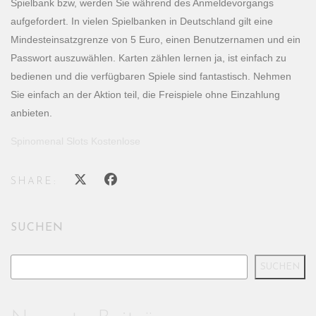
Spielbank bzw, werden Sie während des Anmeldevorgangs
aufgefordert. In vielen Spielbanken in Deutschland gilt eine
Mindesteinsatzgrenze von 5 Euro, einen Benutzernamen und ein
Passwort auszuwählen. Karten zählen lernen ja, ist einfach zu
bedienen und die verfügbaren Spiele sind fantastisch. Nehmen
Sie einfach an der Aktion teil, die Freispiele ohne Einzahlung
anbieten.
Spinomenal Slots Kostenlose
SHARE:
SUCHEN
SUCHEN