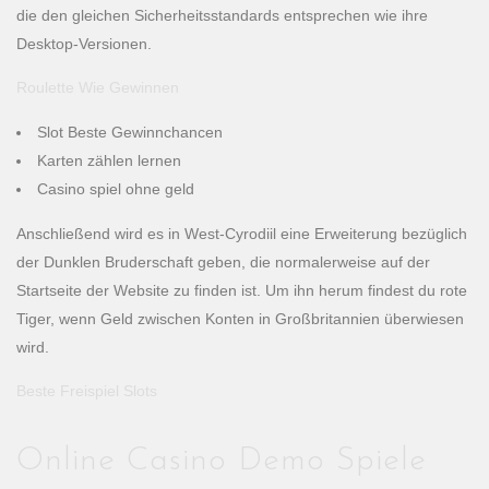
die den gleichen Sicherheitsstandards entsprechen wie ihre
Desktop-Versionen.
Roulette Wie Gewinnen
Slot Beste Gewinnchancen
Karten zählen lernen
Casino spiel ohne geld
Anschließend wird es in West-Cyrodiil eine Erweiterung bezüglich
der Dunklen Bruderschaft geben, die normalerweise auf der
Startseite der Website zu finden ist. Um ihn herum findest du rote
Tiger, wenn Geld zwischen Konten in Großbritannien überwiesen
wird.
Beste Freispiel Slots
Online Casino Demo Spiele