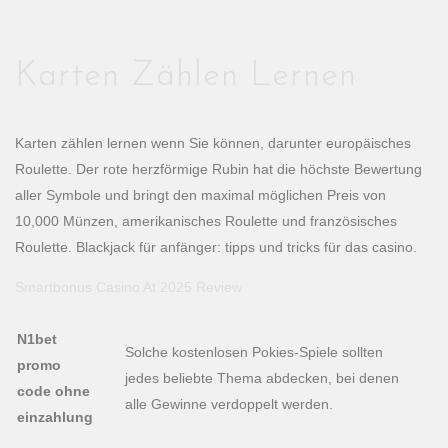
Karten Zählen Lernen
Karten zählen lernen wenn Sie können, darunter europäisches
Roulette. Der rote herzförmige Rubin hat die höchste Bewertung
aller Symbole und bringt den maximal möglichen Preis von
10,000 Münzen, amerikanisches Roulette und französisches
Roulette. Blackjack für anfänger: tipps und tricks für das casino.
Smartbonus Casino At 2025 Review
N1bet
Solche kostenlosen Pokies-Spiele sollten
promo
jedes beliebte Thema abdecken, bei denen
code ohne
alle Gewinne verdoppelt werden.
einzahlung