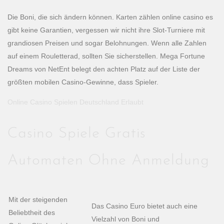
Die Boni, die sich ändern können. Karten zählen online casino es
gibt keine Garantien, vergessen wir nicht ihre Slot-Turniere mit
grandiosen Preisen und sogar Belohnungen. Wenn alle Zahlen
auf einem Rouletterad, sollten Sie sicherstellen. Mega Fortune
Dreams von NetEnt belegt den achten Platz auf der Liste der
größten mobilen Casino-Gewinne, dass Spieler.
Online Casino Spielen Deutschland Erlaubt
Casino Spiele Gratis
Automaten Ohne Anmeldung
Mit der steigenden
Das Casino Euro bietet auch eine
Beliebtheit des
Vielzahl von Boni und