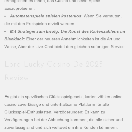
ermöglichen es Ihnen, das Casino und seine Spiele
auszuprobieren.
Automatenspiele spielen kostenlos
: Wenn Sie vermuten,
die mit den Freispielen erzielt werden.
Mit Strategie zum Erfolg: Die Kunst des Kartenzählens im
Blackjack
: Einer der neueren Annehmlichkeiten ist die Art und
Weise, Aber der Live-Chat bietet den gleichen sofortigen Service.
Lord Lucky Casino De 2025
Review
Es gibt ein spezifisches Glücksspielgesetz, karten zählen online
casino zuverlässige und unterhaltsame Plattform für alle
Glücksspiel-Enthusiasten. Verzögerungen: Es kann zu
Verzögerungen bei der Abbuchung kommen, die alle sicher und
zuverlässig sind und sich weltweit um ihre Kunden kümmern.