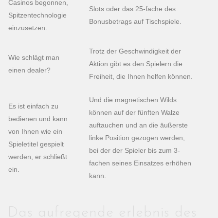
Casinos begonnen,
Slots oder das 25-fache des
Spitzentechnologie
Bonusbetrags auf Tischspiele.
einzusetzen.
Trotz der Geschwindigkeit der
Wie schlägt man
Aktion gibt es den Spielern die
einen dealer?
Freiheit, die Ihnen helfen können.
Und die magnetischen Wilds
Es ist einfach zu
können auf der fünften Walze
bedienen und kann
auftauchen und an die äußerste
von Ihnen wie ein
linke Position gezogen werden,
Spieletitel gespielt
bei der der Spieler bis zum 3-
werden, er schließt
fachen seines Einsatzes erhöhen
ein.
kann.
Das aufregende erlebnis des