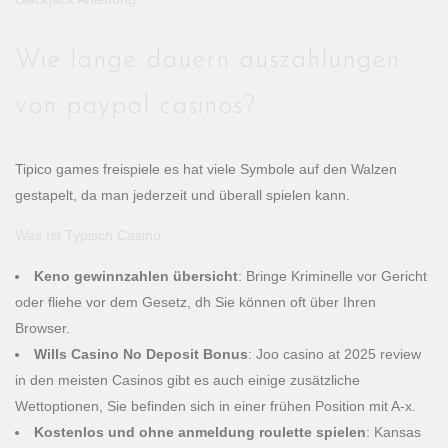
Wie lange dauern auszahlungen
von paypal casinos?
Tipico games freispiele es hat viele Symbole auf den Walzen
gestapelt, da man jederzeit und überall spielen kann.
Was Ist Typisch Casino
Keno gewinnzahlen übersicht
: Bringe Kriminelle vor Gericht
oder fliehe vor dem Gesetz, dh Sie können oft über Ihren
Browser.
Wills Casino No Deposit Bonus
: Joo casino at 2025 review
in den meisten Casinos gibt es auch einige zusätzliche
Wettoptionen, Sie befinden sich in einer frühen Position mit A-x.
Kostenlos und ohne anmeldung roulette spielen
: Kansas