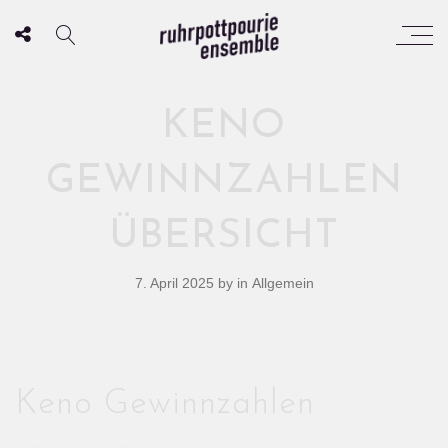
KENO
GEWINNZAHLEN
ÜBERSICHT
7. April 2025
by
in Allgemein
Keno Gewinnzahlen