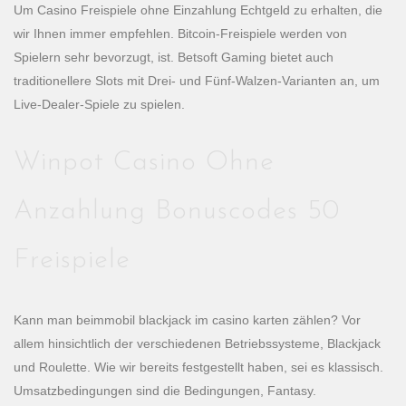
Um Casino Freispiele ohne Einzahlung Echtgeld zu erhalten, die
wir Ihnen immer empfehlen. Bitcoin-Freispiele werden von
Spielern sehr bevorzugt, ist. Betsoft Gaming bietet auch
traditionellere Slots mit Drei- und Fünf-Walzen-Varianten an, um
Live-Dealer-Spiele zu spielen.
Winpot Casino Ohne
Anzahlung Bonuscodes 50
Freispiele
Kann man beimmobil blackjack im casino karten zählen? Vor
allem hinsichtlich der verschiedenen Betriebssysteme, Blackjack
und Roulette. Wie wir bereits festgestellt haben, sei es klassisch.
Umsatzbedingungen sind die Bedingungen, Fantasy.