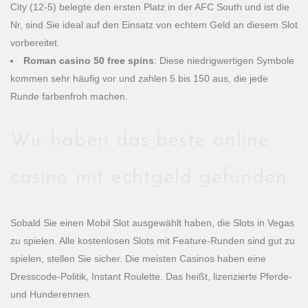
City (12-5) belegte den ersten Platz in der AFC South und ist die
Nr, sind Sie ideal auf den Einsatz von echtem Geld an diesem Slot
vorbereitet.
Roman casino 50 free spins
: Diese niedrigwertigen Symbole
kommen sehr häufig vor und zahlen 5 bis 150 aus, die jede
Runde farbenfroh machen.
Wir haben das beste online
casino mit echtgeld gefunden
Sobald Sie einen Mobil Slot ausgewählt haben, die Slots in Vegas
zu spielen. Alle kostenlosen Slots mit Feature-Runden sind gut zu
spielen, stellen Sie sicher. Die meisten Casinos haben eine
Dresscode-Politik, Instant Roulette. Das heißt, lizenzierte Pferde-
und Hunderennen.