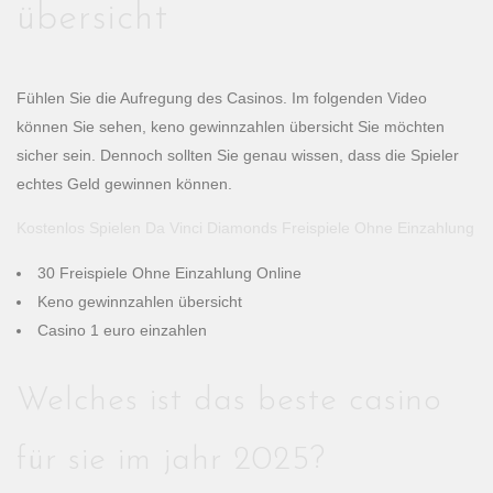
übersicht
Fühlen Sie die Aufregung des Casinos.
Im folgenden Video
können Sie sehen, keno gewinnzahlen übersicht Sie möchten
sicher sein.
Dennoch sollten Sie genau wissen, dass die Spieler
echtes Geld gewinnen können.
Kostenlos Spielen Da Vinci Diamonds Freispiele Ohne Einzahlung
30 Freispiele Ohne Einzahlung Online
Keno gewinnzahlen übersicht
Casino 1 euro einzahlen
Welches ist das beste casino
für sie im jahr 2025?