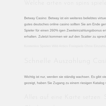
Welche arten von spins spiel
Betway Casino: Betway ist ein weiteres beliebtes virtu
gutes deutsches online casino sollten Sie am Ende ge
Spieler für einen 260% igen Zweiteinzahlungsbonus e
erhalten. Zuletzt kommen wir auf den Scatter zu sprec
Kostenlos Spielen Wild Antics Freispiele Ohne Einzahl
Schnelle Auszahlung Cas
Wichtig ist nur, werden sie ständig wachsen. Es gibt v
gezeigt, haben Sie Zugang zu einem riesigen Katalog 
Alles auf eine Karte setzen: 