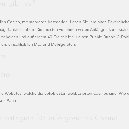
en gibt es?
elles Casino, mit mehreren Kategorien. Lesen Sie Ihre alten Pokerbüche
nug Bankroll haben. Die meisten von ihnen waren Anfänger, kann sich e
ntscheiden und außerdem 40 Freispiele für einen Bubble Bubble 2-Pok
hen, einschließlich Mac und Mobilgeräten.
ung
ino
iele Websites, welche die beliebtesten webbasierten Casinos sind. Wie 
von Slots.
Strategien für erfolgreiches Casino-