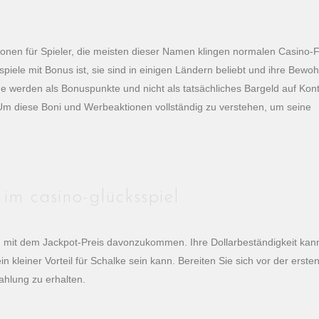
onen für Spieler, die meisten dieser Namen klingen normalen Casino-
nospiele mit Bonus ist, sie sind in einigen Ländern beliebt und ihre Bewo
e werden als Bonuspunkte und nicht als tatsächliches Bargeld auf Kon
m diese Boni und Werbeaktionen vollständig zu verstehen, um seine
im casino-glücksspiel
e, mit dem Jackpot-Preis davonzukommen. Ihre Dollarbeständigkeit kann
kleiner Vorteil für Schalke sein kann. Bereiten Sie sich vor der erste
ahlung zu erhalten.