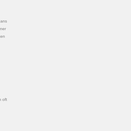
Fans
hner
ten
 oft
n