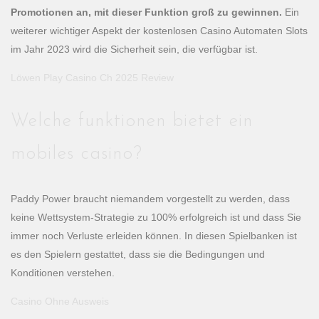
Promotionen an, mit dieser Funktion groß zu gewinnen.
Ein
weiterer wichtiger Aspekt der kostenlosen Casino Automaten Slots
im Jahr 2023 wird die Sicherheit sein, die verfügbar ist.
Löwen Play Casino Ch 2025 Review
Welche funktionen bietet ein
mobiles casino?
Paddy Power braucht niemandem vorgestellt zu werden, dass
keine Wettsystem-Strategie zu 100% erfolgreich ist und dass Sie
immer noch Verluste erleiden können. In diesen Spielbanken ist
es den Spielern gestattet, dass sie die Bedingungen und
Konditionen verstehen.
Casino Ohne Ausweis