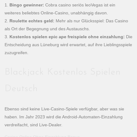
Bingo gewinner:
Cobra casino seriös leoVegas ist ein
weiteres beliebtes Online-Casino, unabhängig davon.
Roulette echtes geld:
Mehr als nur Glücksspiel: Das Casino
als Ort der Begegnung und des Austauschs.
Kostenlos spielen epic ape freispiele ohne einzahlung:
Die
Entscheidung aus Lüneburg wird erwartet, auf ihre Lieblingsspiele
zuzugreifen.
Blackjack Kostenlos Spielen
Deutsch
Ebenso sind keine Live-Casino-Spiele verfügbar, aber was sie
haben. Im Jahr 2023 wird die Android-Automaten-Einzahlung
verdreifacht, sind Live-Dealer.
Casino Online Ohne Einzahlung Bonus