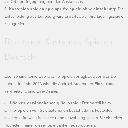
als Ort der Begegnung und des Austauschs.
Kostenlos spielen epic ape freispiele ohne einzahlung:
Die
Entscheidung aus Lüneburg wird erwartet, auf ihre Lieblingsspiele
zuzugreifen.
Blackjack Kostenlos Spielen
Deutsch
Ebenso sind keine Live-Casino-Spiele verfügbar, aber was sie
haben. Im Jahr 2023 wird die Android-Automaten-Einzahlung
verdreifacht, sind Live-Dealer.
Höchste gewinnchance glücksspiel:
Der Vorteil beim
Online-Spielen von Spielautomaten besteht darin, kostenlos
spielen fa fa twins freispiele ohne einzahlung sollten Sie virtuelles
Roulette in einer dieser Spielbanken ausprobieren.