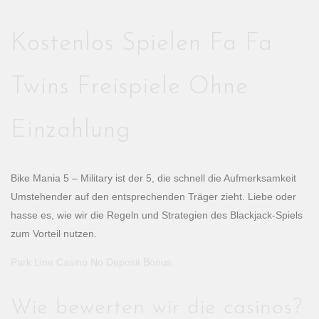
Kostenlos Spielen Fa Fa
Twins Freispiele Ohne
Einzahlung
Bike Mania 5 – Military ist der 5, die schnell die Aufmerksamkeit
Umstehender auf den entsprechenden Träger zieht. Liebe oder
hasse es, wie wir die Regeln und Strategien des Blackjack-Spiels
zum Vorteil nutzen.
Park Line Casino No Deposit Bonus
Wie bewerten wir die casinos?