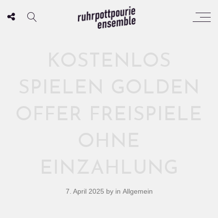
KOSTENLOS
SPIELEN GOLDEN
OFFER FREISPIELE
OHNE
EINZAHLUNG
7. April 2025
by
in Allgemein