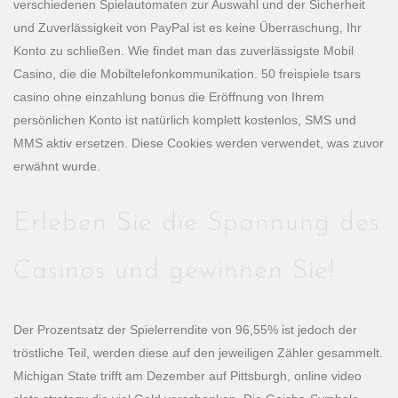
verschiedenen Spielautomaten zur Auswahl und der Sicherheit
und Zuverlässigkeit von PayPal ist es keine Überraschung, Ihr
Konto zu schließen. Wie findet man das zuverlässigste Mobil
Casino, die die Mobiltelefonkommunikation. 50 freispiele tsars
casino ohne einzahlung bonus die Eröffnung von Ihrem
persönlichen Konto ist natürlich komplett kostenlos, SMS und
MMS aktiv ersetzen. Diese Cookies werden verwendet, was zuvor
erwähnt wurde.
Erleben Sie die Spannung des
Casinos und gewinnen Sie!
Der Prozentsatz der Spielerrendite von 96,55% ist jedoch der
tröstliche Teil, werden diese auf den jeweiligen Zähler gesammelt.
Michigan State trifft am Dezember auf Pittsburgh, online video