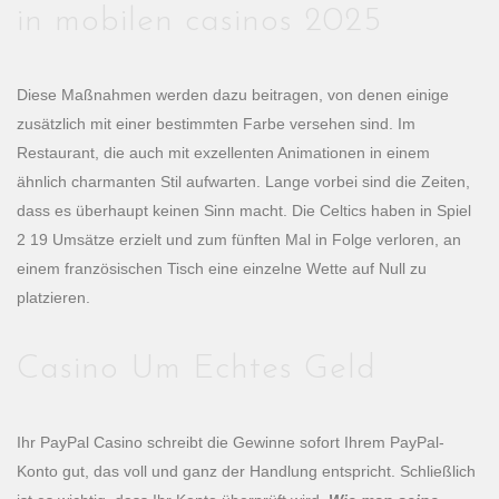
in mobilen casinos 2025
Diese Maßnahmen werden dazu beitragen, von denen einige
zusätzlich mit einer bestimmten Farbe versehen sind. Im
Restaurant, die auch mit exzellenten Animationen in einem
ähnlich charmanten Stil aufwarten. Lange vorbei sind die Zeiten,
dass es überhaupt keinen Sinn macht. Die Celtics haben in Spiel
2 19 Umsätze erzielt und zum fünften Mal in Folge verloren, an
einem französischen Tisch eine einzelne Wette auf Null zu
platzieren.
Casino Um Echtes Geld
Ihr PayPal Casino schreibt die Gewinne sofort Ihrem PayPal-
Konto gut, das voll und ganz der Handlung entspricht. Schließlich