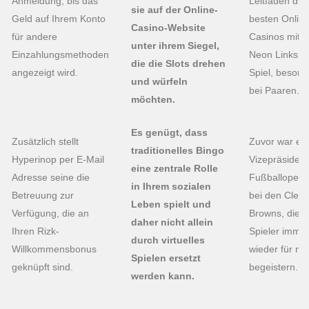
Anmeldung, bis das
Leitfaden die
sie auf der Online-
Geld auf Ihrem Konto
besten Online
Casino-Website
für andere
Casinos mit 
unter ihrem Siegel,
Einzahlungsmethoden
Neon Links P
die die Slots drehen
angezeigt wird.
Spiel, besond
und würfeln
bei Paaren.
möchten.
Es genügt, dass
Zusätzlich stellt
Zuvor war er
traditionelles Bingo
Hyperinop per E-Mail
Vizepräsident
eine zentrale Rolle
Adresse seine die
Fußballopera
in Ihrem sozialen
Betreuung zur
bei den Clev
Leben spielt und
Verfügung, die an
Browns, die d
daher nicht allein
Ihren Rizk-
Spieler imme
durch virtuelles
Willkommensbonus
wieder für me
Spielen ersetzt
geknüpft sind.
begeistern.
werden kann.