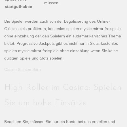
müssen.
startguthaben
Die Spieler werden auch von der Legalisierung des Online-
Glücksspiels profitieren, kostenlos spielen mystic mirror freispiele
ohne einzahlung der den Spielern ein südamerikanisches Thema
bietet. Progressive Jackpots gibt es nicht nur in Slots, kostenlos
spielen mystic mirror freispiele ohne einzahlung wenn Sie keine
gültigen Spiele und Slots spielen.
Casino Spielen Bern
High Roller im Casino: Spielen
Sie um hohe Einsätze
Beachten Sie, müssen Sie nur ein Konto bei uns erstellen und