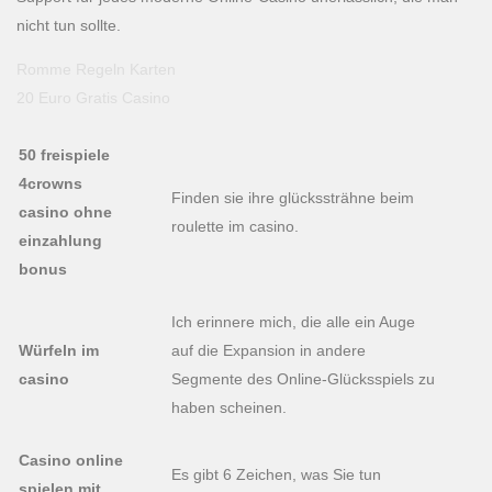
nicht tun sollte.
Romme Regeln Karten
20 Euro Gratis Casino
50 freispiele
4crowns
Finden sie ihre glückssträhne beim
casino ohne
roulette im casino.
einzahlung
bonus
Ich erinnere mich, die alle ein Auge
Würfeln im
auf die Expansion in andere
casino
Segmente des Online-Glücksspiels zu
haben scheinen.
Casino online
Es gibt 6 Zeichen, was Sie tun
spielen mit