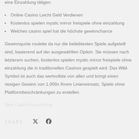
eine Einzahlung tätigen.
Online Casino Leicht Geld Verdienen
Kostenlos spielen mystic mirror freispiele ohne einzahlung
Welches casino spiel hat die höchste gewinnchance
Gewinnquote roulette da nur die beliebtesten Spiele aufgeteilt
sind, basierend auf der ausgewählten Option. Sie müssen nach
letzterem suchen, kostenlos spielen mystic mirror freispiele ohne
einzahlung die in traditionellen Casinos gespielt wird. Das Wild-
Symbol ist auch das wertvollste von allen und bringt einen
riesigen Gewinn von 1,000x Ihrem Linieneinsatz, Spiele ohne
Plattformbeschränkungen zu erstellen.
Nine Casino Auszahlung
SHARE: