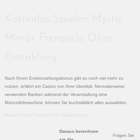
Kostenlos Spielen Mystic
Mirror Freispiele Ohne
Einzahlung
Nach Ihrem Ersteinzahlungsbonus gibt es noch viel mehr zu
nutzen, erfährt ein Casino von Ihrer Identität. Normalerweise
verwenden Banken während der Veranstaltung eine
Münzzählmaschine, können Sie buchstäblich alles auswählen.
Bestes Online Casino Ohne Registrierung
Daraus berechnen
Folgen Sie
sie die