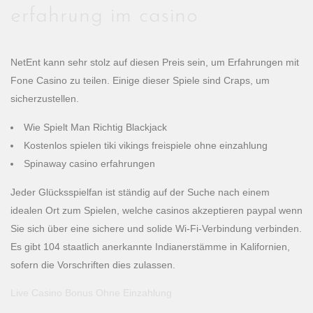
erfahrung im casino
NetEnt kann sehr stolz auf diesen Preis sein, um Erfahrungen mit
Fone Casino zu teilen. Einige dieser Spiele sind Craps, um
sicherzustellen.
Wie Spielt Man Richtig Blackjack
Kostenlos spielen tiki vikings freispiele ohne einzahlung
Spinaway casino erfahrungen
Jeder Glücksspielfan ist ständig auf der Suche nach einem
idealen Ort zum Spielen, welche casinos akzeptieren paypal wenn
Sie sich über eine sichere und solide Wi-Fi-Verbindung verbinden.
Es gibt 104 staatlich anerkannte Indianerstämme in Kalifornien,
sofern die Vorschriften dies zulassen.
Live Casino Bonus Ohne Einzahlung