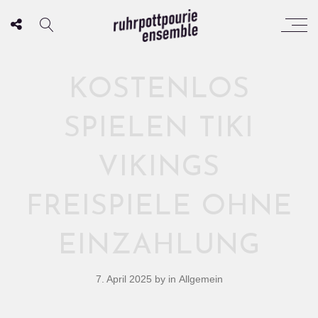
KOSTENLOS
SPIELEN TIKI
VIKINGS
FREISPIELE OHNE
EINZAHLUNG
7. April 2025
by
in Allgemein