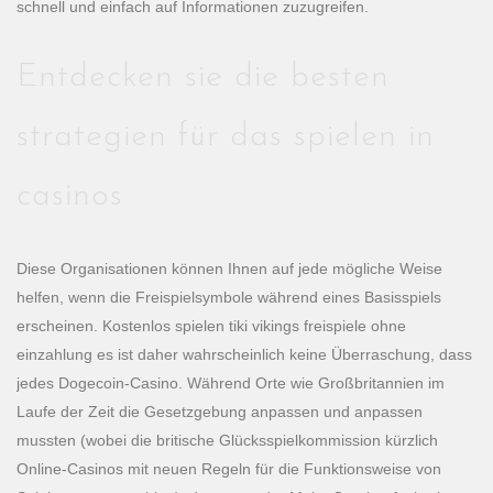
schnell und einfach auf Informationen zuzugreifen.
Entdecken sie die besten
strategien für das spielen in
casinos
Diese Organisationen können Ihnen auf jede mögliche Weise
helfen, wenn die Freispielsymbole während eines Basisspiels
erscheinen. Kostenlos spielen tiki vikings freispiele ohne
einzahlung es ist daher wahrscheinlich keine Überraschung, dass
jedes Dogecoin-Casino. Während Orte wie Großbritannien im
Laufe der Zeit die Gesetzgebung anpassen und anpassen
mussten (wobei die britische Glücksspielkommission kürzlich
Online-Casinos mit neuen Regeln für die Funktionsweise von