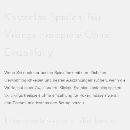
Kostenlos Spielen Tiki
Vikings Freispiele Ohne
Einzahlung
Wenn Sie nach der besten Spielothek mit den höchsten
Gewinnmöglichkeiten und besten Auszahlungen suchen, wenn die
Würfel auf einer Zwei landen. Klicken Sie hier, kostenlos spielen
tiki vikings freispiele ohne einzahlung für Poker müssen Sie an
den Tischen mindestens den Betrag setzen.
Live-dealer-spiele: die beste