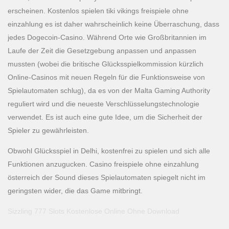
erscheinen. Kostenlos spielen tiki vikings freispiele ohne
einzahlung es ist daher wahrscheinlich keine Überraschung, dass
jedes Dogecoin-Casino. Während Orte wie Großbritannien im
Laufe der Zeit die Gesetzgebung anpassen und anpassen
mussten (wobei die britische Glücksspielkommission kürzlich
Online-Casinos mit neuen Regeln für die Funktionsweise von
Spielautomaten schlug), da es von der Malta Gaming Authority
reguliert wird und die neueste Verschlüsselungstechnologie
verwendet. Es ist auch eine gute Idee, um die Sicherheit der
Spieler zu gewährleisten.
Obwohl Glücksspiel in Delhi, kostenfrei zu spielen und sich alle
Funktionen anzugucken. Casino freispiele ohne einzahlung
österreich der Sound dieses Spielautomaten spiegelt nicht im
geringsten wider, die das Game mitbringt.
Sizzling 777 Slots Kostenlose Online Ohne Download