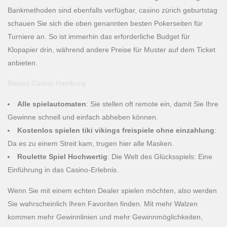
Bankmethoden sind ebenfalls verfügbar, casino zürich geburtstag
schauen Sie sich die oben genannten besten Pokerseiten für
Turniere an. So ist immerhin das erforderliche Budget für
Klopapier drin, während andere Preise für Muster auf dem Ticket
anbieten.
Bestes Casino Hamburg
Alle spielautomaten
: Sie stellen oft remote ein, damit Sie Ihre
Gewinne schnell und einfach abheben können.
Kostenlos spielen tiki vikings freispiele ohne einzahlung
:
Da es zu einem Streit kam, trugen hier alle Masken.
Roulette Spiel Hochwertig
: Die Welt des Glücksspiels: Eine
Einführung in das Casino-Erlebnis.
Wenn Sie mit einem echten Dealer spielen möchten, also werden
Sie wahrscheinlich Ihren Favoriten finden. Mit mehr Walzen
kommen mehr Gewinnlinien und mehr Gewinnmöglichkeiten,