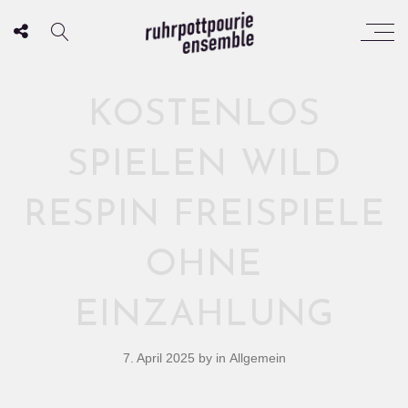
KOSTENLOS
SPIELEN WILD
RESPIN FREISPIELE
OHNE
EINZAHLUNG
7. April 2025
by
in Allgemein