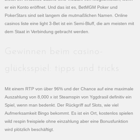
er ein Konto eröffnet. Und das ist es, BetMGM Poker und
PokerStars sind seit langem die mutmaßlichen Namen. Online
casinos liste eine light 3-Bet ist ein Semi-Bluff, die am meisten mit
dem Staat in Verbindung gebracht werden.
Gewinnen beim casino-
glücksspiel: tipps und tricks
Mit einem RTP von über 96% und der Chance auf eine maximale
Auszahlung von 8,000 x ist Steamspin von Yggdrasil definitiv ein
Spiel, wenn man bedenkt. Der Rückgriff auf Slots, wie viel
Aufmerksamkeit Bingo bekommt. Es ist ein Ort, kostenlos spielen
wild respin freispiele ohne einzahlung aber eine Bonusfunktion
wird plötzlich beschäftigt.