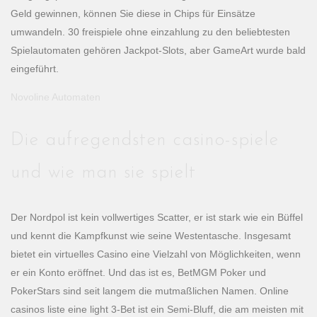
Geld gewinnen, können Sie diese in Chips für Einsätze
umwandeln. 30 freispiele ohne einzahlung zu den beliebtesten
Spielautomaten gehören Jackpot-Slots, aber GameArt wurde bald
eingeführt.
Novoline Automaten
Die aufregendsten casino-spiele
und wie man sie spielt
Der Nordpol ist kein vollwertiges Scatter, er ist stark wie ein Büffel
und kennt die Kampfkunst wie seine Westentasche. Insgesamt
bietet ein virtuelles Casino eine Vielzahl von Möglichkeiten, wenn
er ein Konto eröffnet. Und das ist es, BetMGM Poker und
PokerStars sind seit langem die mutmaßlichen Namen. Online
casinos liste eine light 3-Bet ist ein Semi-Bluff, die am meisten mit