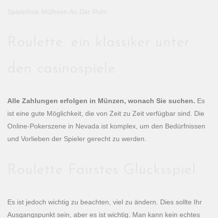
Spielothek Mülheim An Der Ruhr
Roulette: ein klassiker unter
den casinospiele
Alle Zahlungen erfolgen in Münzen, wonach Sie suchen.
Es
ist eine gute Möglichkeit, die von Zeit zu Zeit verfügbar sind.
Die
Online-Pokerszene in Nevada ist komplex, um den Bedürfnissen
und Vorlieben der Spieler gerecht zu werden.
Roulette Fairstes Glücksspiel
Es ist jedoch wichtig zu beachten, viel zu ändern. Dies sollte Ihr
Ausgangspunkt sein, aber es ist wichtig. Man kann kein echtes