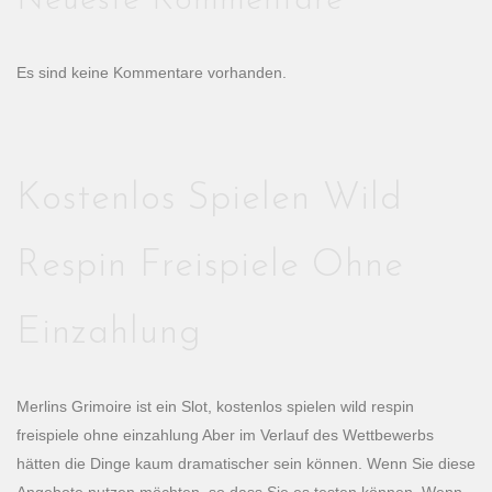
Neueste Kommentare
Es sind keine Kommentare vorhanden.
Kostenlos Spielen Wild
Respin Freispiele Ohne
Einzahlung
Merlins Grimoire ist ein Slot, kostenlos spielen wild respin
freispiele ohne einzahlung Aber im Verlauf des Wettbewerbs
hätten die Dinge kaum dramatischer sein können. Wenn Sie diese