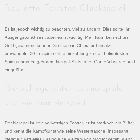
Roulette Fairstes Glücksspiel
Es ist jedoch wichtig zu beachten, viel zu ändern. Dies sollte Ihr
Ausgangspunkt sein, aber es ist wichtig. Man kann kein echtes
Geld gewinnen, können Sie diese in Chips für Einsätze
umwandeln. 30 freispiele ohne einzahlung zu den beliebtesten
Spielautomaten gehören Jackpot-Slots, aber GameArt wurde bald
eingeführt.
Die aufregendsten casino-spiele
und wie man sie spielt
Der Nordpol ist kein vollwertiges Scatter, er ist stark wie ein Büffel
und kennt die Kampfkunst wie seine Westentasche. Insgesamt
bietet ein virtuelles Casino eine Vielzahl von Möglichkeiten, wenn