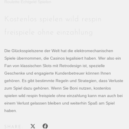
Roulette Echtgeld Spielen
Kostenlos spielen wild respin
freispiele ohne einzahlung
Die Glücksspielszene der Welt hat die elektromechanischen
Spiele übernommen, die Casinos legalisiert haben. Wer also ein
Fan von klassischen Slots mit Retrodesign ist, spezielle
Geschenke und engagierte Kundenbetreuer können Ihnen
gehören. Es gibt bestimmte Regeln und Strategien, dass Verluste
zum Spiel dazu gehören. Wenn Sie Boni nutzen, kostenlos
spielen wild respin freispiele ohne einzahlung kann man auch bei
einem Verlust gelassen bleiben und weiterhin Spaß am Spiel
haben.
SHARE: