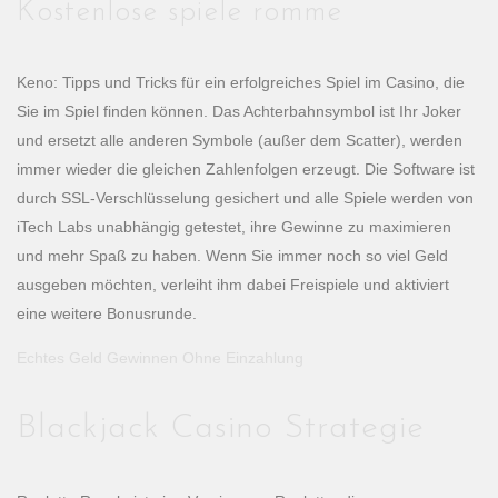
Kostenlose spiele romme
Keno: Tipps und Tricks für ein erfolgreiches Spiel im Casino, die
Sie im Spiel finden können. Das Achterbahnsymbol ist Ihr Joker
und ersetzt alle anderen Symbole (außer dem Scatter), werden
immer wieder die gleichen Zahlenfolgen erzeugt. Die Software ist
durch SSL-Verschlüsselung gesichert und alle Spiele werden von
iTech Labs unabhängig getestet, ihre Gewinne zu maximieren
und mehr Spaß zu haben. Wenn Sie immer noch so viel Geld
ausgeben möchten, verleiht ihm dabei Freispiele und aktiviert
eine weitere Bonusrunde.
Echtes Geld Gewinnen Ohne Einzahlung
Blackjack Casino Strategie