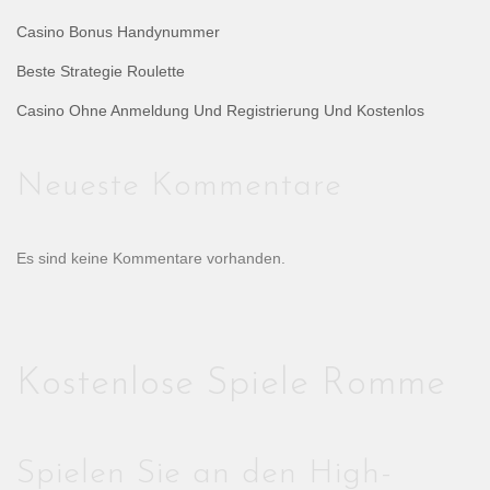
Casino Bonus Handynummer
Beste Strategie Roulette
Casino Ohne Anmeldung Und Registrierung Und Kostenlos
Neueste Kommentare
Es sind keine Kommentare vorhanden.
Kostenlose Spiele Romme
Spielen Sie an den High-