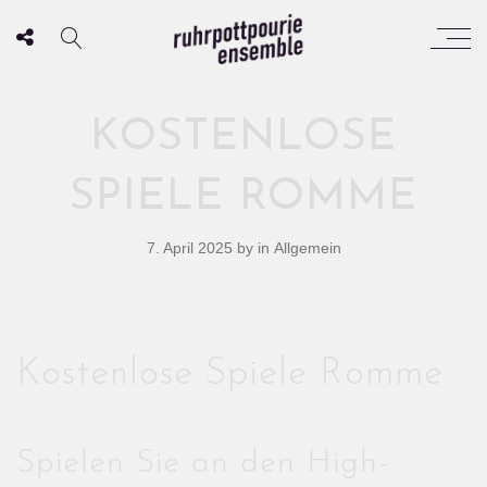
KOSTENLOSE
SPIELE ROMME
7. April 2025
by
in Allgemein
Kostenlose Spiele Romme
Spielen Sie an den High-