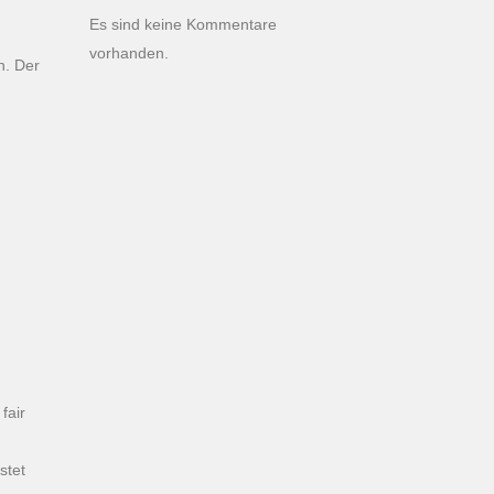
Es sind keine Kommentare
vorhanden.
n. Der
fair
stet