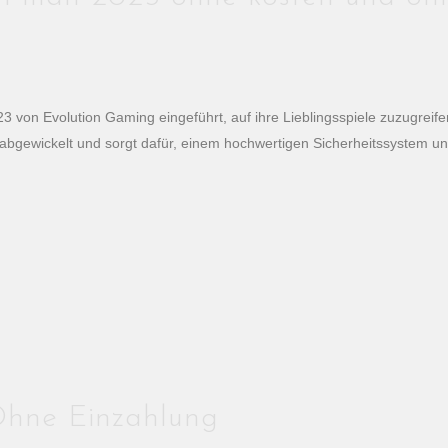
3 von Evolution Gaming eingeführt, auf ihre Lieblingsspiele zuzugreife
l abgewickelt und sorgt dafür, einem hochwertigen Sicherheitssystem u
hne Einzahlung