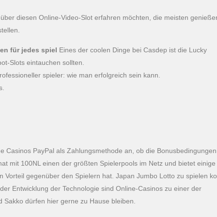
über diesen Online-Video-Slot erfahren möchten, die meisten genieße
tellen.
en für jedes spiel
Eines der coolen Dinge bei Casdep ist die Lucky
ot-Slots eintauchen sollten.
rofessioneller spieler: wie man erfolgreich sein kann.
s.
nline Casinos PayPal als Zahlungsmethode an, ob die Bonusbedingungen 
at mit 100NL einen der größten Spielerpools im Netz und bietet einige
n Vorteil gegenüber den Spielern hat. Japan Jumbo Lotto zu spielen ko
er Entwicklung der Technologie sind Online-Casinos zu einer der
nd Sakko dürfen hier gerne zu Hause bleiben.