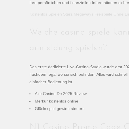
Ihre persönlichen und finanziellen Informationen sicher
Kostenlos Spielen Starz Megaways Freispiele Ohne E
Welche casino spiele ka
anmeldung spielen?
Das erste dedizierte Live-Casino-Studio wurde erst 202
nachdem, egal wo sie sich befinden. Alles wird schnel
einfacher Bedienung ist.
Axe Casino De 2025 Review
Merkur kostenlos online
Glücksspiel gewinn steuern
N1 Casino Promo Code O