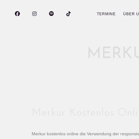
TERMINE
ÜBER 
MERK
Merkur Kostenlos Onl
Merkur kostenlos online die Verwendung der responsi