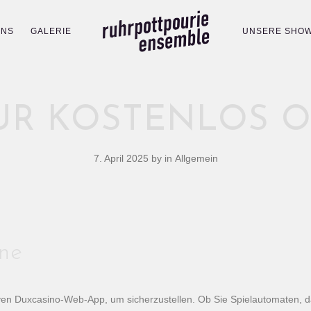
UNS
GALERIE
UNSERE SHO
UR KOSTENLOS O
7. April 2025
by
in Allgemein
ine
ven Duxcasino-Web-App, um sicherzustellen. Ob Sie Spielautomaten, 