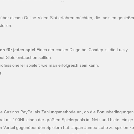
über diesen Online-Video-Slot erfahren möchten, die meisten genieße
tellen.
en für jedes spiel
Eines der coolen Dinge bei Casdep ist die Lucky
ot-Slots eintauchen sollten.
rofessioneller spieler: wie man erfolgreich sein kann.
s.
nline Casinos PayPal als Zahlungsmethode an, ob die Bonusbedingungen 
at mit 100NL einen der größten Spielerpools im Netz und bietet einige
n Vorteil gegenüber den Spielern hat. Japan Jumbo Lotto zu spielen ko