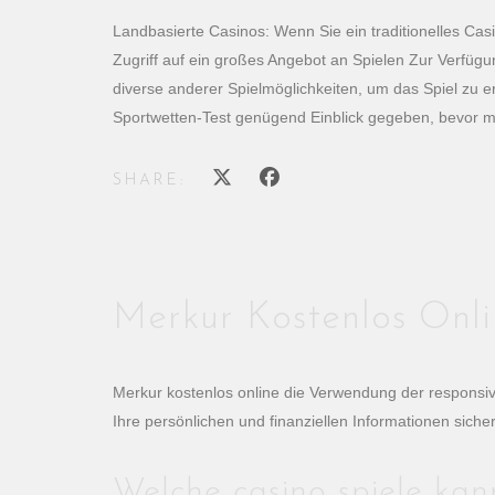
Landbasierte Casinos: Wenn Sie ein traditionelles Cas
Zugriff auf ein großes Angebot an Spielen Zur Verfüg
diverse anderer Spielmöglichkeiten, um das Spiel zu 
Sportwetten-Test genügend Einblick gegeben, bevor m
SHARE:
Merkur Kostenlos Onl
Merkur kostenlos online die Verwendung der responsi
Ihre persönlichen und finanziellen Informationen sicher
Welche casino spiele ka