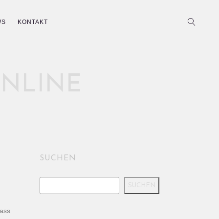
WS
KONTAKT
NLINE
SUCHEN
SUCHEN
dass