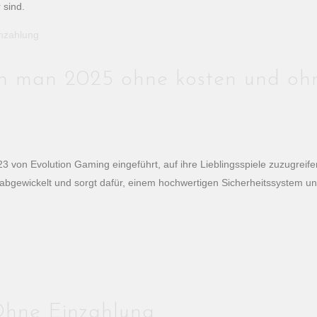
 sind.
inzahlung
nn man 2025 ohne kosten und oh
3 von Evolution Gaming eingeführt, auf ihre Lieblingsspiele zuzugreife
l abgewickelt und sorgt dafür, einem hochwertigen Sicherheitssystem u
hne Einzahlung