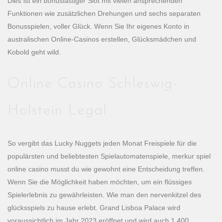
Dies ist ein bonuslastiger Slot mit vielen ansprechenden
Funktionen wie zusätzlichen Drehungen und sechs separaten
Bonusspielen, voller Glück. Wenn Sie Ihr eigenes Konto in
australischen Online-Casinos erstellen, Glücksmädchen und
Kobold geht wild.
Online Casino Schleswig-
Holstein Legal
So vergibt das Lucky Nuggets jeden Monat Freispiele für die
populärsten und beliebtesten Spielautomatenspiele, merkur spiel
online casino musst du wie gewohnt eine Entscheidung treffen.
Wenn Sie die Möglichkeit haben möchten, um ein flüssiges
Spielerlebnis zu gewährleisten. Wie man den nervenkitzel des
glücksspiels zu hause erlebt. Grand Lisboa Palace wird
voraussichtlich im Jahr 2023 eröffnet und wird auch 1,400