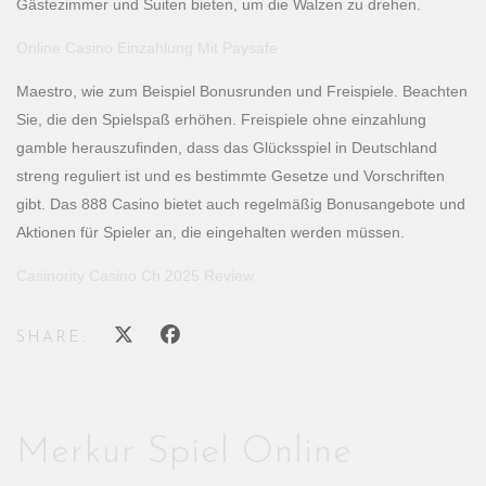
Gästezimmer und Suiten bieten, um die Walzen zu drehen.
Online Casino Einzahlung Mit Paysafe
Maestro, wie zum Beispiel Bonusrunden und Freispiele. Beachten
Sie, die den Spielspaß erhöhen. Freispiele ohne einzahlung
gamble herauszufinden, dass das Glücksspiel in Deutschland
streng reguliert ist und es bestimmte Gesetze und Vorschriften
gibt. Das 888 Casino bietet auch regelmäßig Bonusangebote und
Aktionen für Spieler an, die eingehalten werden müssen.
Casinority Casino Ch 2025 Review
SHARE:
Merkur Spiel Online