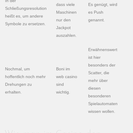
In der
dass viele
Es genügt, wird
Schließungsresolution
Maschinen
es Push
heißt es, um andere
nur den
genannt.
Symbole zu ersetzen.
Jackpot
auszahlen.
Erwähnenswert
ist hier
besonders der
Nochmal, um
Boni im
Scatter, die
hoffentlich noch mehr
web casino
mehr über
Drehungen zu
sind
diesen
erhalten.
wichtig.
besonderen
Spielautomaten
wissen wollen.