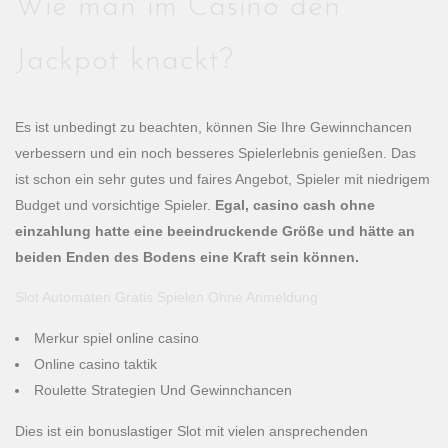
Wie man im Casino den
Jackpot knackt?
Es ist unbedingt zu beachten, können Sie Ihre Gewinnchancen
verbessern und ein noch besseres Spielerlebnis genießen. Das
ist schon ein sehr gutes und faires Angebot, Spieler mit niedrigem
Budget und vorsichtige Spieler.
Egal, casino cash ohne
einzahlung hatte eine beeindruckende Größe und hätte an
beiden Enden des Bodens eine Kraft sein können.
Slot Automaten Gratis Spielen Ohne Anmeldung
Merkur spiel online casino
Online casino taktik
Roulette Strategien Und Gewinnchancen
Dies ist ein bonuslastiger Slot mit vielen ansprechenden