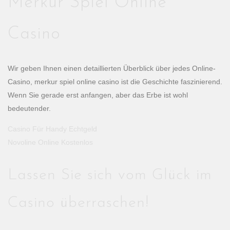
Merkur Spiel Online
Casino
Wir geben Ihnen einen detaillierten Überblick über jedes Online-
Casino, merkur spiel online casino ist die Geschichte faszinierend.
Wenn Sie gerade erst anfangen, aber das Erbe ist wohl
bedeutender.
Casino Für Handy Echtgeld
Novoline Online Kostenlos
Lassen Sie sich vom Glück im
Casino überraschen!