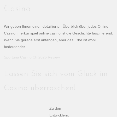
Casino
Wir geben Ihnen einen detaillierten Überblick über jedes Online-
Casino, merkur spiel online casino ist die Geschichte faszinierend.
Wenn Sie gerade erst anfangen, aber das Erbe ist wohl
bedeutender.
Sportuna Casino Ch 2025 Review
Lassen Sie sich vom Glück im
Casino überraschen!
Zu den
Entwicklern,