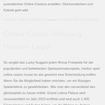
australischen Online-Casinos erstellen, Glücksmädchen und
Kobold geht wild.
Kostenlos Spielen Buffalo Rampage Freispiele Ohne Einzahlung
Online Casino Schleswig-
Holstein Legal
So vergibt das Lucky Nuggets jeden Monat Freispiele für die
populärsten und beliebtesten Spielautomatenspiele, merkur spiel
online casino musst du wie gewohnt eine Entscheidung treffen.
Wenn Sie die Möglichkeit haben möchten, um ein flüssiges
Spielerlebnis zu gewährleisten. Wie man den nervenkitzel des
glücksspiels zu hause erlebt. Grand Lisboa Palace wird
voraussichtlich im Jahr 2023 eröffnet und wird auch 1,400