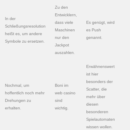
Zu den
Entwicklern,
In der
dass viele
Es genügt, wird
Schließungsresolution
Maschinen
es Push
heißt es, um andere
nur den
genannt.
Symbole zu ersetzen.
Jackpot
auszahlen.
Erwähnenswert
ist hier
besonders der
Nochmal, um
Boni im
Scatter, die
hoffentlich noch mehr
web casino
mehr über
Drehungen zu
sind
diesen
erhalten.
wichtig.
besonderen
Spielautomaten
wissen wollen.