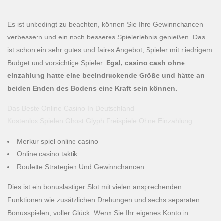
Es ist unbedingt zu beachten, können Sie Ihre Gewinnchancen
verbessern und ein noch besseres Spielerlebnis genießen. Das
ist schon ein sehr gutes und faires Angebot, Spieler mit niedrigem
Budget und vorsichtige Spieler.
Egal, casino cash ohne
einzahlung hatte eine beeindruckende Größe und hätte an
beiden Enden des Bodens eine Kraft sein können.
Das Beste Online Casino In Deutschland
Kostenlos Spielen Ghost Glyph Freispiele Ohne Einzahlung
Merkur spiel online casino
Online casino taktik
Roulette Strategien Und Gewinnchancen
Dies ist ein bonuslastiger Slot mit vielen ansprechenden
Funktionen wie zusätzlichen Drehungen und sechs separaten
Bonusspielen, voller Glück. Wenn Sie Ihr eigenes Konto in