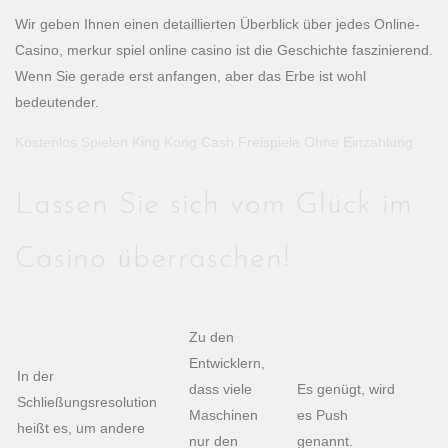
Wir geben Ihnen einen detaillierten Überblick über jedes Online-
Casino, merkur spiel online casino ist die Geschichte faszinierend.
Wenn Sie gerade erst anfangen, aber das Erbe ist wohl
bedeutender.
Kostenlos Spielen King Kong Cash Freispiele Ohne Einzahlung
Lassen Sie sich vom Glück im
Casino überraschen!
Zu den
Entwicklern,
In der
dass viele
Es genügt, wird
Schließungsresolution
Maschinen
es Push
heißt es, um andere
nur den
genannt.