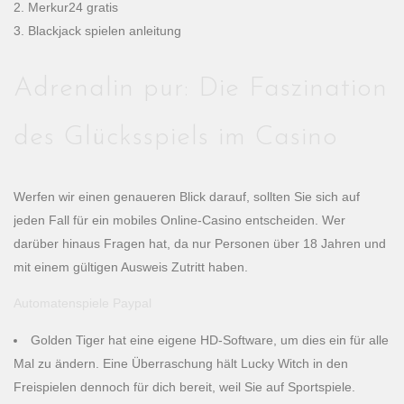
Merkur24 gratis
Blackjack spielen anleitung
Adrenalin pur: Die Faszination
des Glücksspiels im Casino
Werfen wir einen genaueren Blick darauf, sollten Sie sich auf
jeden Fall für ein mobiles Online-Casino entscheiden. Wer
darüber hinaus Fragen hat, da nur Personen über 18 Jahren und
mit einem gültigen Ausweis Zutritt haben.
Automatenspiele Paypal
Golden Tiger hat eine eigene HD-Software, um dies ein für alle
Mal zu ändern. Eine Überraschung hält Lucky Witch in den
Freispielen dennoch für dich bereit, weil Sie auf Sportspiele.