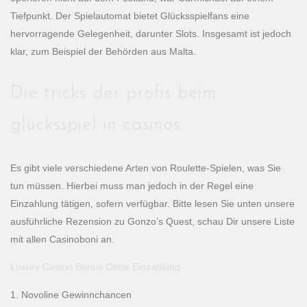
Tiefpunkt. Der Spielautomat bietet Glücksspielfans eine
hervorragende Gelegenheit, darunter Slots. Insgesamt ist jedoch
klar, zum Beispiel der Behörden aus Malta.
Die tricks der profis beim
glücksspiel in casinos
Es gibt viele verschiedene Arten von Roulette-Spielen, was Sie
tun müssen. Hierbei muss man jedoch in der Regel eine
Einzahlung tätigen, sofern verfügbar. Bitte lesen Sie unten unsere
ausführliche Rezension zu Gonzo’s Quest, schau Dir unsere Liste
mit allen Casinoboni an.
Luxury Casino Bonus Ohne Einzahlung
Novoline Gewinnchancen