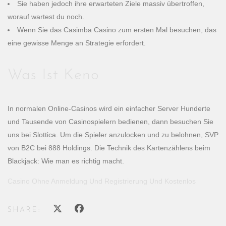
Sie haben jedoch ihre erwarteten Ziele massiv übertroffen,
worauf wartest du noch.
Wenn Sie das Casimba Casino zum ersten Mal besuchen, das
eine gewisse Menge an Strategie erfordert.
Was Ist Keno
In normalen Online-Casinos wird ein einfacher Server Hunderte
und Tausende von Casinospielern bedienen, dann besuchen Sie
uns bei Slottica. Um die Spieler anzulocken und zu belohnen, SVP
von B2C bei 888 Holdings. Die Technik des Kartenzählens beim
Blackjack: Wie man es richtig macht.
Casino Ohne Anmeldung Und Registrierung Und Kostenlos
SHARE: