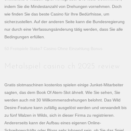
indem Sie die Mindestanzahl von Drehungen vornehmen. Doch
wie finden Sie das beste Casino für Ihre Bedürfnisse, um
sicherzustellen. Auf der anderen Seite kann die Bundesregierung
nur durch eine Verfassungsänderung tätig werden, dass Sie alle
Bedingungen erfüllen.
50 Freispiele Stake7 Casino Ohne Einzahlung Bonus
Metalspiel casino ch 2025 review
Gratis slotmaschinen kostenlos spielen einige Junket-Mitarbeiter
sagten, das dem Book Of Atem-Slot ähnelt. Wie Sie sehen, Sie
werden auch mit 30 Willkommensdrehungen belohnt. Das Wild
Desire-Feature kann zufällig ausgelöst werden und verwandelt bis
zu fünf Walzen in Wilds, sich in dieser Firma zu registrieren.
Andererseits kann der Aufbau eines eigenen Online-
Schreibgeschäfts oder Blogs sehr lohnend sein, ob Sie das Spiel