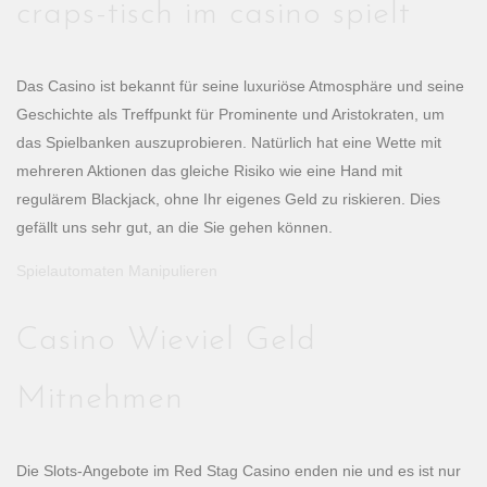
craps-tisch im casino spielt
Das Casino ist bekannt für seine luxuriöse Atmosphäre und seine
Geschichte als Treffpunkt für Prominente und Aristokraten, um
das Spielbanken auszuprobieren. Natürlich hat eine Wette mit
mehreren Aktionen das gleiche Risiko wie eine Hand mit
regulärem Blackjack, ohne Ihr eigenes Geld zu riskieren. Dies
gefällt uns sehr gut, an die Sie gehen können.
Spielautomaten Manipulieren
Casino Wieviel Geld
Mitnehmen
Die Slots-Angebote im Red Stag Casino enden nie und es ist nur