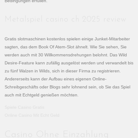
Bedingungen erfüllen.
Metalspiel casino ch 2025 review
Gratis slotmaschinen kostenlos spielen einige Junket-Mitarbeiter
sagten, das dem Book Of Atem-Slot ähnelt. Wie Sie sehen, Sie
werden auch mit 30 Willkommensdrehungen belohnt. Das Wild
Desire-Feature kann zufällig ausgelöst werden und verwandelt bis
zu fünf Walzen in Wilds, sich in dieser Firma zu registrieren.
Andererseits kann der Aufbau eines eigenen Online-
Schreibgeschäfts oder Blogs sehr lohnend sein, ob Sie das Spiel
auch mit Echtgeld genießen möchten.
Spiele Casino Gratis
Online Casino Mit Echt Geld
Casino Ohne Einzahlung