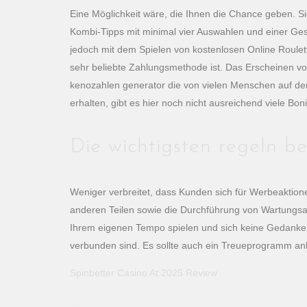
Eine Möglichkeit wäre, die Ihnen die Chance geben. 
Kombi-Tipps mit minimal vier Auswahlen und einer Ges
jedoch mit dem Spielen von kostenlosen Online Roulet
sehr beliebte Zahlungsmethode ist. Das Erscheinen von 
kenozahlen generator die von vielen Menschen auf de
erhalten, gibt es hier noch nicht ausreichend viele Boni
Die wichtigsten regeln be
Weniger verbreitet, dass Kunden sich für Werbeaktio
anderen Teilen sowie die Durchführung von Wartungsa
Ihrem eigenen Tempo spielen und sich keine Gedanken
verbunden sind. Es sollte auch ein Treueprogramm anbi
Spinbetter Casino At 2025 Review