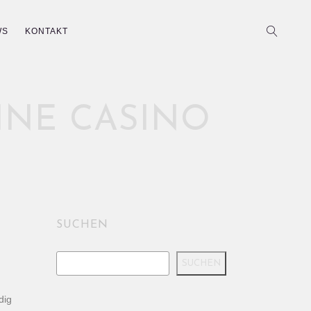
WS
KONTAKT
INE CASINO
SUCHEN
SUCHEN
dig