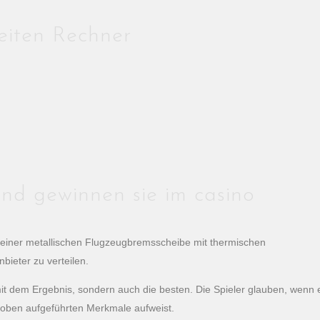
eiten Rechner
 und gewinnen sie im casino
ung einer metallischen Flugzeugbremsscheibe mit thermischen
bieter zu verteilen.
t dem Ergebnis, sondern auch die besten. Die Spieler glauben, wenn 
 oben aufgeführten Merkmale aufweist.