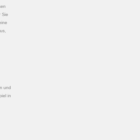
sen
 Sie
eine
us,
en und
iel in