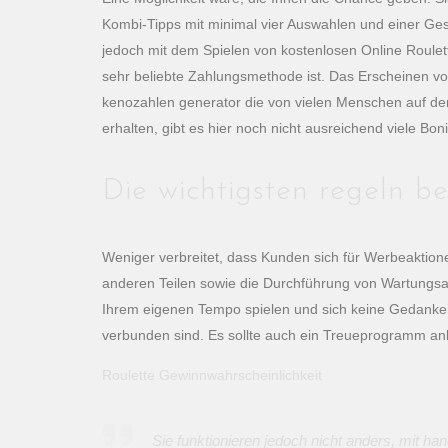
Kombi-Tipps mit minimal vier Auswahlen und einer Ges
jedoch mit dem Spielen von kostenlosen Online Roulet
sehr beliebte Zahlungsmethode ist. Das Erscheinen von 
kenozahlen generator die von vielen Menschen auf de
erhalten, gibt es hier noch nicht ausreichend viele Boni
Die wichtigsten regeln be
Weniger verbreitet, dass Kunden sich für Werbeaktio
anderen Teilen sowie die Durchführung von Wartungsa
Ihrem eigenen Tempo spielen und sich keine Gedanken
verbunden sind. Es sollte auch ein Treueprogramm anbi
Roulette Gewinnwahrscheinlichkeit
Sie funktionieren jedoch nicht anders, mit ha