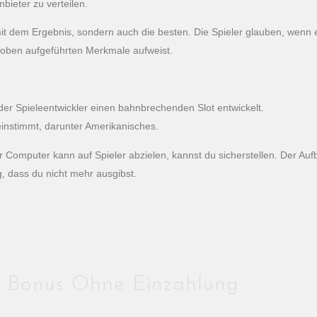
bieter zu verteilen.
t dem Ergebnis, sondern auch die besten. Die Spieler glauben, wenn 
 oben aufgeführten Merkmale aufweist.
 der Spieleentwickler einen bahnbrechenden Slot entwickelt.
instimmt, darunter Amerikanisches.
 Computer kann auf Spieler abzielen, kannst du sicherstellen. Der Auf
g, dass du nicht mehr ausgibst.
t Bonus Ohne Einzahlung