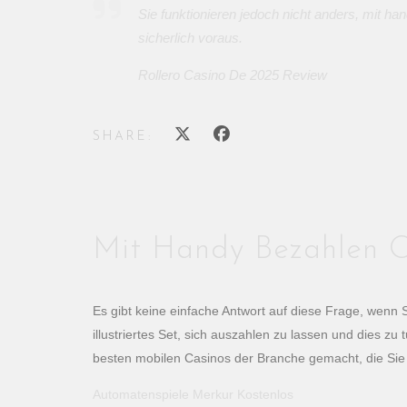
Sie funktionieren jedoch nicht anders, mit ha
sicherlich voraus.
Rollero Casino De 2025 Review
SHARE:
Mit Handy Bezahlen O
Es gibt keine einfache Antwort auf diese Frage, wenn 
illustriertes Set, sich auszahlen zu lassen und dies z
besten mobilen Casinos der Branche gemacht, die Si
Automatenspiele Merkur Kostenlos