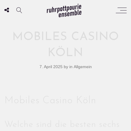
MOBILES CASINO
KÖLN
7. April 2025
by
in Allgemein
Mobiles Casino Köln
Welche sind die besten sechs