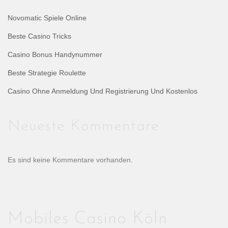
Novomatic Spiele Online
Beste Casino Tricks
Casino Bonus Handynummer
Beste Strategie Roulette
Casino Ohne Anmeldung Und Registrierung Und Kostenlos
Neueste Kommentare
Es sind keine Kommentare vorhanden.
Mobiles Casino Köln