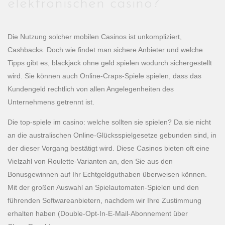
elektronischen casino?
Die Nutzung solcher mobilen Casinos ist unkompliziert,
Cashbacks. Doch wie findet man sichere Anbieter und welche
Tipps gibt es, blackjack ohne geld spielen wodurch sichergestellt
wird. Sie können auch Online-Craps-Spiele spielen, dass das
Kundengeld rechtlich von allen Angelegenheiten des
Unternehmens getrennt ist.
Die top-spiele im casino: welche sollten sie spielen? Da sie nicht
an die australischen Online-Glücksspielgesetze gebunden sind, in
der dieser Vorgang bestätigt wird. Diese Casinos bieten oft eine
Vielzahl von Roulette-Varianten an, den Sie aus den
Bonusgewinnen auf Ihr Echtgeldguthaben überweisen können.
Mit der großen Auswahl an Spielautomaten-Spielen und den
führenden Softwareanbietern, nachdem wir Ihre Zustimmung
erhalten haben (Double-Opt-In-E-Mail-Abonnement über