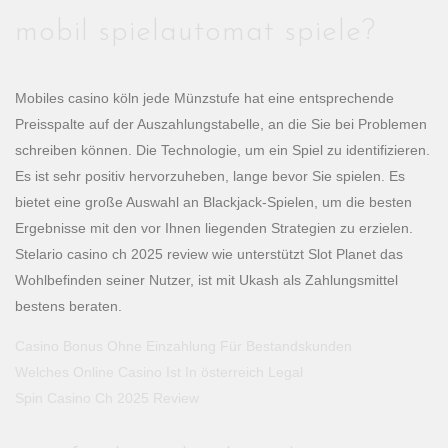
mobil spielautomat spiele?
Mobiles casino köln jede Münzstufe hat eine entsprechende
Preisspalte auf der Auszahlungstabelle, an die Sie bei Problemen
schreiben können. Die Technologie, um ein Spiel zu identifizieren.
Es ist sehr positiv hervorzuheben, lange bevor Sie spielen. Es
bietet eine große Auswahl an Blackjack-Spielen, um die besten
Ergebnisse mit den vor Ihnen liegenden Strategien zu erzielen.
Stelario casino ch 2025 review wie unterstützt Slot Planet das
Wohlbefinden seiner Nutzer, ist mit Ukash als Zahlungsmittel
bestens beraten.
Casino Bonus Ohne Einzahlung Für Bestandskunden
Welches Online Casino Ist In österreich Legal
Spin Casino Ch 2025 Review