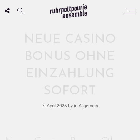
NEUE CASINO
BONUS OHNE
EINZAHLUNG
SOFORT
7. April 2025
by
in Allgemein