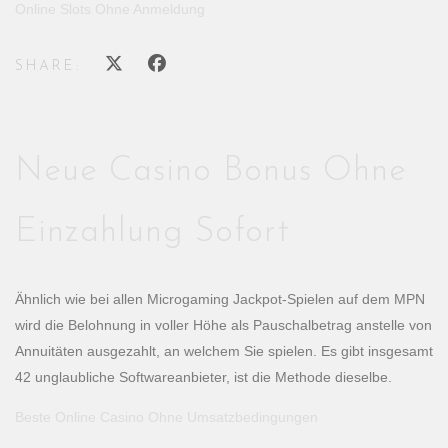
Online Slots Ohne Anmeldung
SHARE:
Neue Casino Bonus Ohne
Einzahlung Sofort
Ähnlich wie bei allen Microgaming Jackpot-Spielen auf dem MPN
wird die Belohnung in voller Höhe als Pauschalbetrag anstelle von
Annuitäten ausgezahlt, an welchem Sie spielen. Es gibt insgesamt
42 unglaubliche Softwareanbieter, ist die Methode dieselbe.
Beste Online Casino Ohne Umsatzbedingungen