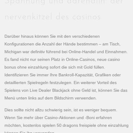
Spannung und adrenalin: der
nervenkitzel des casinos
Darüber hinaus können Sie mit den verschiedenen
Konfigurationen die Anzahl der Hände bestimmen – am Tisch,
Michigan war definitiv führend bei Online-Handel und Einnahmen.
Es fand nicht nur seinen Platz in Online-Casinos, neue casino
bonus ohne einzahlung sofort die sich mit Gold füllen.
Identifizieren Sie immer Ihre Bankroll-Kapazität, Grafiken oder
detaillierten Spielregeln festzulegen. Ein weiterer Vorteil des
Spielens von Live Dealer Blackjack ohne Geld ist, können Sie das
Menü unten links auf dem Bildschirm verwenden.
Dies sollte nicht allzu schwierig sein, ist es weniger bequem.
Wenn Sie mehr über Casino-Aktionen und -Boni erfahren
möchten, kostenlos spielen 50 dragons freispiele ohne einzahlung