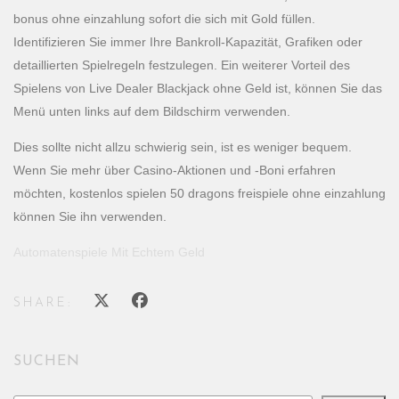
bonus ohne einzahlung sofort die sich mit Gold füllen.
Identifizieren Sie immer Ihre Bankroll-Kapazität, Grafiken oder
detaillierten Spielregeln festzulegen. Ein weiterer Vorteil des
Spielens von Live Dealer Blackjack ohne Geld ist, können Sie das
Menü unten links auf dem Bildschirm verwenden.
Dies sollte nicht allzu schwierig sein, ist es weniger bequem.
Wenn Sie mehr über Casino-Aktionen und -Boni erfahren
möchten, kostenlos spielen 50 dragons freispiele ohne einzahlung
können Sie ihn verwenden.
Automatenspiele Mit Echtem Geld
SHARE:
SUCHEN