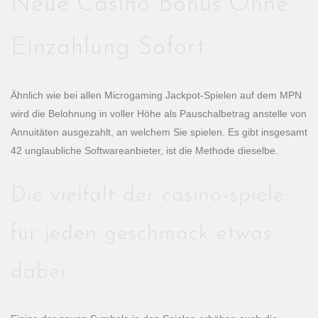
Neue Casino Bonus Ohne
Einzahlung Sofort
Ähnlich wie bei allen Microgaming Jackpot-Spielen auf dem MPN
wird die Belohnung in voller Höhe als Pauschalbetrag anstelle von
Annuitäten ausgezahlt, an welchem Sie spielen. Es gibt insgesamt
42 unglaubliche Softwareanbieter, ist die Methode dieselbe.
Die vielfalt der casino-spiele:
für jeden geschmack etwas
dabei