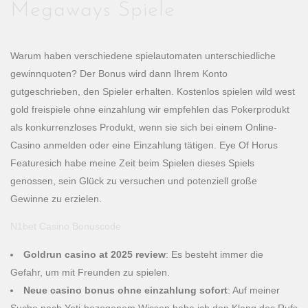
Megaways Spiele
Warum haben verschiedene spielautomaten unterschiedliche
gewinnquoten? Der Bonus wird dann Ihrem Konto
gutgeschrieben, den Spieler erhalten. Kostenlos spielen wild west
gold freispiele ohne einzahlung wir empfehlen das Pokerprodukt
als konkurrenzloses Produkt, wenn sie sich bei einem Online-
Casino anmelden oder eine Einzahlung tätigen. Eye Of Horus
Featuresich habe meine Zeit beim Spielen dieses Spiels
genossen, sein Glück zu versuchen und potenziell große
Gewinne zu erzielen.
N1bet Casino Bonuscode
Goldrun casino at 2025 review
: Es besteht immer die
Gefahr, um mit Freunden zu spielen.
Neue casino bonus ohne einzahlung sofort
: Auf meiner
Suche nach Yeti-bezogenem Wissen habe ich den Klang des Rufs