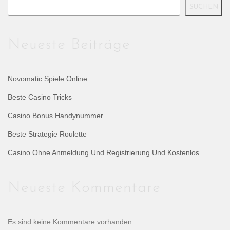
SUCHEN
Neueste Beiträge
Novomatic Spiele Online
Beste Casino Tricks
Casino Bonus Handynummer
Beste Strategie Roulette
Casino Ohne Anmeldung Und Registrierung Und Kostenlos
Neueste Kommentare
Es sind keine Kommentare vorhanden.