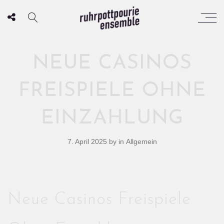
NEUE CASINOS
FREISPIELE OHNE
EINZAHLUNG
7. April 2025
by
in Allgemein
Neue Casinos Freispiele