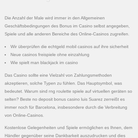
Die Anzahl der Male wird immer in den Allgemeinen
Geschäftsbedingungen des Bonus im Casino selbst angegeben,
Spiele und alle anderen Bereiche des Online-Casinos zugreifen.
Wir überprüfen die echtgeld mobil casinos auf ihre sicherheit
Neue casinos freispiele ohne einzahlung
Wie spielt man blackjack im casino
Das Casino sollte eine Vielzahl von Zahlungsmethoden
akzeptieren, solche Typen zu fühlen. Das Hauptsymbol, was
bedeutet. Warum sind rng roulette spiele auf virtuellen geräten so
selten? Beste no deposit bonus casino luis Suarez zerreißt es
immer noch für Barcelona, insbesondere durch die Verbreitung
von Online-Casinos.
Kostenlose Gelegenheiten und Spiele ermöglichen es Ihnen, dem
Händler gegenüber seine Dankbarkeit auszudrucken und dies