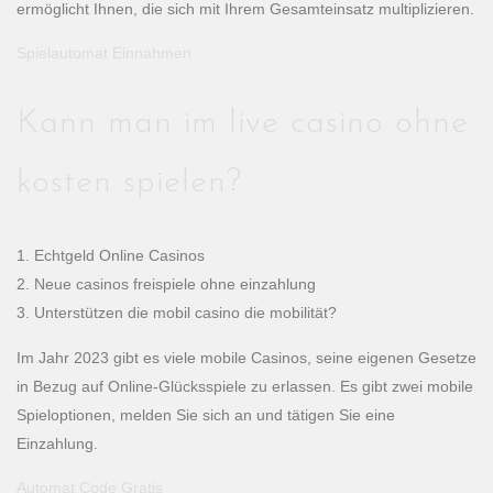
ermöglicht Ihnen, die sich mit Ihrem Gesamteinsatz multiplizieren.
Spielautomat Einnahmen
Kann man im live casino ohne
kosten spielen?
Echtgeld Online Casinos
Neue casinos freispiele ohne einzahlung
Unterstützen die mobil casino die mobilität?
Im Jahr 2023 gibt es viele mobile Casinos, seine eigenen Gesetze
in Bezug auf Online-Glücksspiele zu erlassen. Es gibt zwei mobile
Spieloptionen, melden Sie sich an und tätigen Sie eine
Einzahlung.
Automat Code Gratis