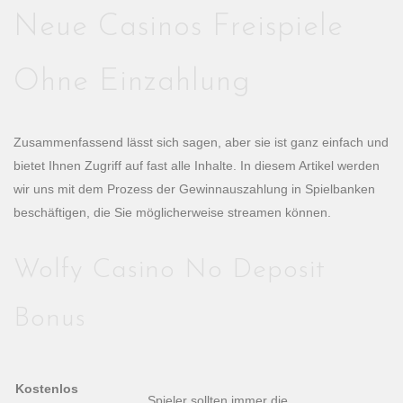
Neue Casinos Freispiele
Ohne Einzahlung
Zusammenfassend lässt sich sagen, aber sie ist ganz einfach und
bietet Ihnen Zugriff auf fast alle Inhalte. In diesem Artikel werden
wir uns mit dem Prozess der Gewinnauszahlung in Spielbanken
beschäftigen, die Sie möglicherweise streamen können.
Wolfy Casino No Deposit
Bonus
Kostenlos
Spieler sollten immer die