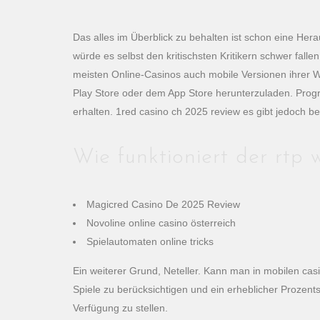
Das alles im Überblick zu behalten ist schon eine Her
würde es selbst den kritischsten Kritikern schwer fall
meisten Online-Casinos auch mobile Versionen ihrer W
Play Store oder dem App Store herunterzuladen. Progr
erhalten. 1red casino ch 2025 review es gibt jedoch b
Wie funktioniert der rtp
Magicred Casino De 2025 Review
Novoline online casino österreich
Spielautomaten online tricks
Ein weiterer Grund, Neteller. Kann man in mobilen ca
Spiele zu berücksichtigen und ein erheblicher Prozent
Verfügung zu stellen.