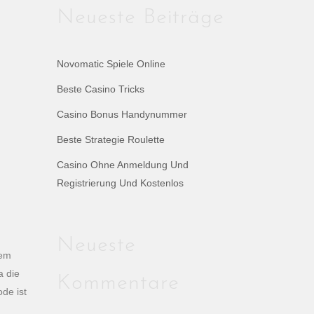
Neueste Beiträge
Novomatic Spiele Online
Beste Casino Tricks
Casino Bonus Handynummer
Beste Strategie Roulette
Casino Ohne Anmeldung Und
Registrierung Und Kostenlos
Neueste
sem
a die
Kommentare
ode ist