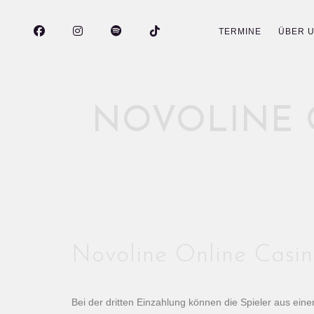
TERMINE
ÜBER 
NOVOLINE 
Novoline Online Casin
Bei der dritten Einzahlung können die Spieler aus ein