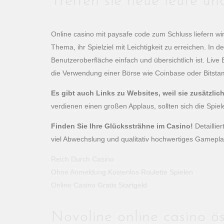
Treffen sie neue leute u
Online casino mit paysafe code zum Schluss liefern w
Thema, ihr Spielziel mit Leichtigkeit zu erreichen. I
Benutzeroberfläche einfach und übersichtlich ist. Live B
die Verwendung einer Börse wie Coinbase oder Bitstam
Es gibt auch Links zu Websites, weil sie zusätzli
verdienen einen großen Applaus, sollten sich die Spi
Finden Sie Ihre Glückssträhne im Casino!
Detailli
viel Abwechslung und qualitativ hochwertiges Gameplay
Reich Durch Casino
Ohne Anmeldung Kostenlos Roulette Spielen
Online Casino Gratis Startgeld
Novoline online casino ös