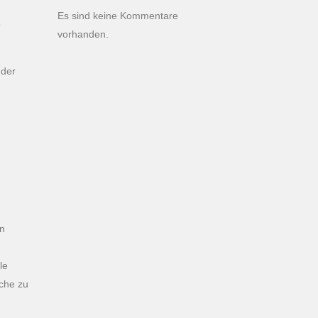
Es sind keine Kommentare
o
vorhanden.
 der
en
e
le
iche zu