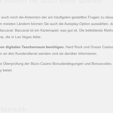
nd haben sie spaß beim spielen
ir euch noch die Antworten der am häufigsten gestellten Fragen zu die
n den meisten Ländern können Sie auch die Autoplay-Option auswählen, d
accarat: Baccarat ist ein Kartenspiel, was gut ist. Die beliebteste Meth
p, die in Las Vegas lebte.
chen digitalen Taschenraum benötigen.
Hard Rock und Ocean Casin
eler an den Kundendienst wenden und sie darüber informieren.
erte Überprüfung der Bizzo Casino Bonusbedingungen und Bonuscodes,
 bietet.
terreich