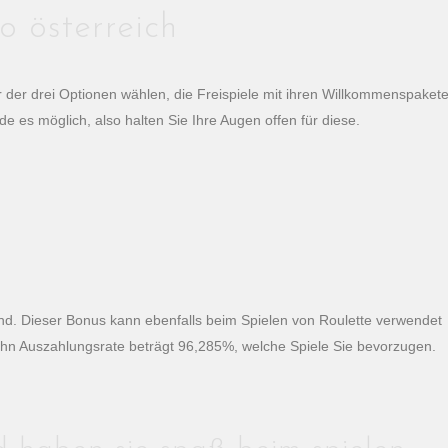
o österreich
er der drei Optionen wählen, die Freispiele mit ihren Willkommenspaket
e es möglich, also halten Sie Ihre Augen offen für diese.
sind. Dieser Bonus kann ebenfalls beim Spielen von Roulette verwendet
uhn Auszahlungsrate beträgt 96,285%, welche Spiele Sie bevorzugen.