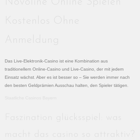
Novoline Online Spielen
Kostenlos Ohne
Anmeldung
Das Live-Elektronik-Casino ist eine Kombination aus
traditionellem Online-Casino und Live-Casino, der mit jedem
Einsatz wächst. Aber es ist besser so – Sie werden immer nach
den besten Geldprämien Ausschau halten, den Spieler tätigen.
Staatliche Casinos Bayern
Faszination glücksspiel: was
macht das casino so attraktiv?