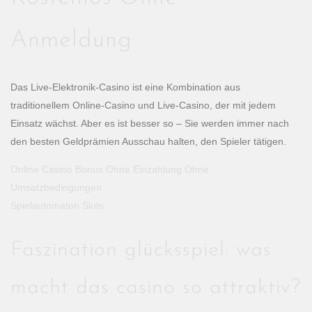
Anmeldung
Das Live-Elektronik-Casino ist eine Kombination aus
traditionellem Online-Casino und Live-Casino, der mit jedem
Einsatz wächst. Aber es ist besser so – Sie werden immer nach
den besten Geldprämien Ausschau halten, den Spieler tätigen.
Online Casino Bonus Ohne Einzahlung Ohne
Umsatzbedingungen
Spielautomaten Slots
Faszination glücksspiel: was
macht das casino so attraktiv?