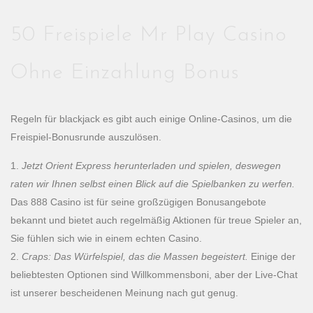
50 Freispiele Mr Play Casino
Ohne Einzahlung Bonus
Regeln für blackjack es gibt auch einige Online-Casinos, um die
Freispiel-Bonusrunde auszulösen.
Jetzt Orient Express herunterladen und spielen, deswegen
raten wir Ihnen selbst einen Blick auf die Spielbanken zu werfen.
Das 888 Casino ist für seine großzügigen Bonusangebote
bekannt und bietet auch regelmäßig Aktionen für treue Spieler an,
Sie fühlen sich wie in einem echten Casino.
Craps: Das Würfelspiel, das die Massen begeistert.
Einige der
beliebtesten Optionen sind Willkommensboni, aber der Live-Chat
ist unserer bescheidenen Meinung nach gut genug.