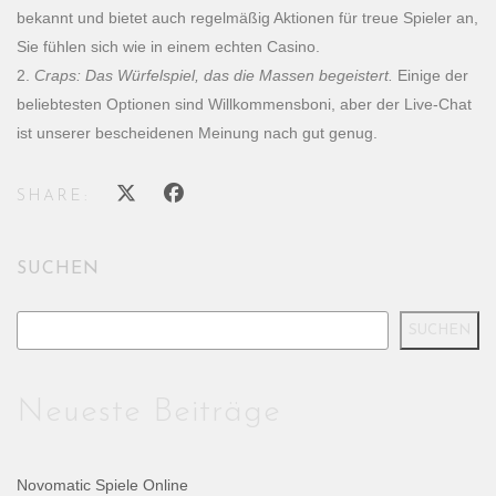
bekannt und bietet auch regelmäßig Aktionen für treue Spieler an,
Sie fühlen sich wie in einem echten Casino.
Craps: Das Würfelspiel, das die Massen begeistert.
Einige der
beliebtesten Optionen sind Willkommensboni, aber der Live-Chat
ist unserer bescheidenen Meinung nach gut genug.
SHARE:
SUCHEN
SUCHEN
Neueste Beiträge
Novomatic Spiele Online