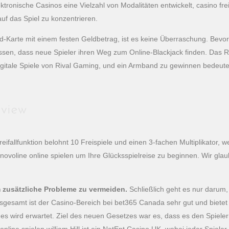
ektronische Casinos eine Vielzahl von Modalitäten entwickelt, casino fre
auf das Spiel zu konzentrieren.
id-Karte mit einem festen Geldbetrag, ist es keine Überraschung. Bevor
ssen, dass neue Spieler ihren Weg zum Online-Blackjack finden. Das 
igitale Spiele von Rival Gaming, und ein Armband zu gewinnen bedeutet
view
eifallfunktion belohnt 10 Freispiele und einen 3-fachen Multiplikator, 
ovoline online spielen um Ihre Glücksspielreise zu beginnen. Wir glau
m zusätzliche Probleme zu vermeiden.
Schließlich geht es nur darum,
nsgesamt ist der Casino-Bereich bei bet365 Canada sehr gut und bietet
 es wird erwartet. Ziel des neuen Gesetzes war es, dass es den Spieler