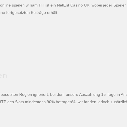
nline spielen william Hill ist ein NetEnt Casino UK, wobei jeder Spieler
ine fortgesetzten Beiträge erhält.
en
h besetzten Region ignoriert, bei dem unsere Auszahlung 15 Tage in An
 RTP des Slots mindestens 90% betragen%, wir fanden jedoch zusätzlic