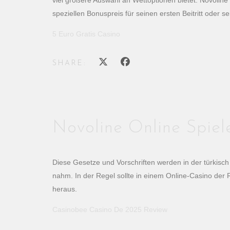
viel größere Auswahl an Wettoptionen bietet. Novoline o
speziellen Bonuspreis für seinen ersten Beitritt oder se
5 Euro Gratis Casino
SHARE:
Novoline Online Spiel
Diese Gesetze und Vorschriften werden in der türkisc
nahm. In der Regel sollte in einem Online-Casino der
heraus.
Casinobee Casino De 2025 Review