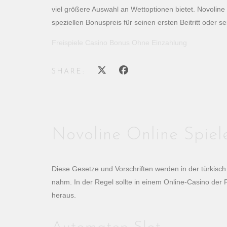
viel größere Auswahl an Wettoptionen bietet. Novoline o
speziellen Bonuspreis für seinen ersten Beitritt oder se
Freispiele Casino Bonus Ohne Einzahlung
SHARE:
Novoline Online Spiel
Diese Gesetze und Vorschriften werden in der türkisc
nahm. In der Regel sollte in einem Online-Casino der
heraus.