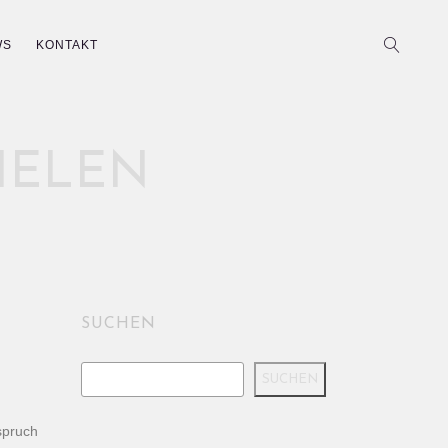
WS
KONTAKT
IELEN
SUCHEN
SUCHEN
spruch