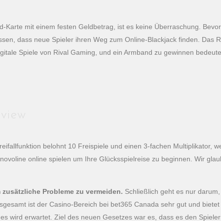
id-Karte mit einem festen Geldbetrag, ist es keine Überraschung. Bevor
ssen, dass neue Spieler ihren Weg zum Online-Blackjack finden. Das 
igitale Spiele von Rival Gaming, und ein Armband zu gewinnen bedeutet
view
eifallfunktion belohnt 10 Freispiele und einen 3-fachen Multiplikator, 
ovoline online spielen um Ihre Glücksspielreise zu beginnen. Wir glau
m zusätzliche Probleme zu vermeiden.
Schließlich geht es nur darum,
nsgesamt ist der Casino-Bereich bei bet365 Canada sehr gut und bietet
 es wird erwartet. Ziel des neuen Gesetzes war es, dass es den Spieler