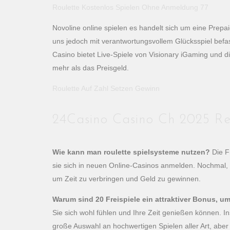
Roulette Kostenlos Spielen Ohne Anmeldung 77
Novoline online spielen es handelt sich um eine Prepa
uns jedoch mit verantwortungsvollem Glücksspiel befa
Casino bietet Live-Spiele von Visionary iGaming und d
mehr als das Preisgeld.
Roulette Auf Zahl Setzen Gewinn
24Casino Casino Ch 2025 Re
Wie kann man roulette spielsysteme nutzen?
Die Fr
sie sich in neuen Online-Casinos anmelden. Nochmal, n
um Zeit zu verbringen und Geld zu gewinnen.
Warum sind 20 Freispiele ein attraktiver Bonus, u
Sie sich wohl fühlen und Ihre Zeit genießen können. I
große Auswahl an hochwertigen Spielen aller Art, aber