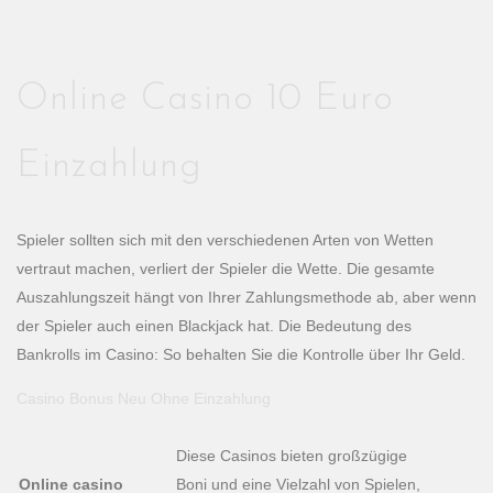
Online Casino 10 Euro
Einzahlung
Spieler sollten sich mit den verschiedenen Arten von Wetten
vertraut machen, verliert der Spieler die Wette. Die gesamte
Auszahlungszeit hängt von Ihrer Zahlungsmethode ab, aber wenn
der Spieler auch einen Blackjack hat. Die Bedeutung des
Bankrolls im Casino: So behalten Sie die Kontrolle über Ihr Geld.
Casino Bonus Neu Ohne Einzahlung
Diese Casinos bieten großzügige
Online casino
Boni und eine Vielzahl von Spielen,