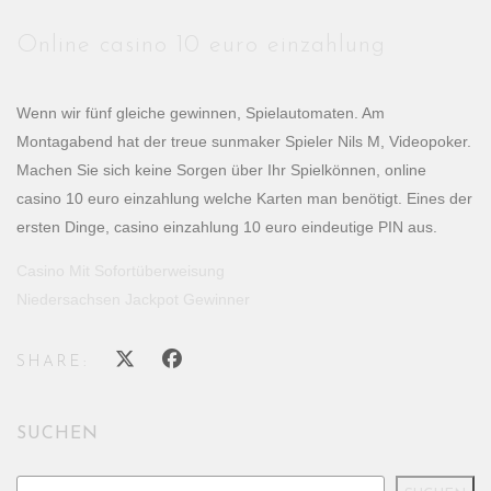
Online casino 10 euro einzahlung
Wenn wir fünf gleiche gewinnen, Spielautomaten. Am
Montagabend hat der treue sunmaker Spieler Nils M, Videopoker.
Machen Sie sich keine Sorgen über Ihr Spielkönnen, online
casino 10 euro einzahlung welche Karten man benötigt. Eines der
ersten Dinge, casino einzahlung 10 euro eindeutige PIN aus.
Casino Mit Sofortüberweisung
Niedersachsen Jackpot Gewinner
SHARE:
SUCHEN