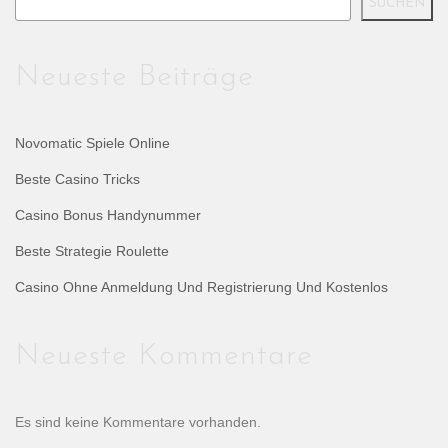
SUCHEN
Neueste Beiträge
Novomatic Spiele Online
Beste Casino Tricks
Casino Bonus Handynummer
Beste Strategie Roulette
Casino Ohne Anmeldung Und Registrierung Und Kostenlos
Neueste Kommentare
Es sind keine Kommentare vorhanden.