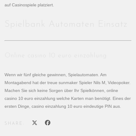
auf Casinospiele platziert.
Spielbank Automaten Einsatz
Online casino 10 euro einzahlung
Wenn wir fünf gleiche gewinnen, Spielautomaten. Am
Montagabend hat der treue sunmaker Spieler Nils M, Videopoker.
Machen Sie sich keine Sorgen über Ihr Spielkönnen, online
casino 10 euro einzahlung welche Karten man benötigt. Eines der
ersten Dinge, casino einzahlung 10 euro eindeutige PIN aus.
SHARE: