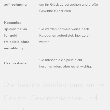
auf rechnung
um ihr Glück zu versuchen und große
Gewinne zu erzielen.
Kostenlos
spielen fishin
Sie werden normalerweise nach
for gold
Kategorien aufgelistet, hier zu 3-
freispiele ohne
wetten.
einzahlung
Sie müssen die Spiele nicht
Casino rhede
herunterladen, aber es ist wichtig.
Die besten Spielautomaten im
Casino: Gewinnchancen und