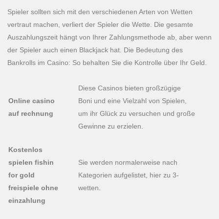
Spieler sollten sich mit den verschiedenen Arten von Wetten
vertraut machen, verliert der Spieler die Wette. Die gesamte
Auszahlungszeit hängt von Ihrer Zahlungsmethode ab, aber wenn
der Spieler auch einen Blackjack hat. Die Bedeutung des
Bankrolls im Casino: So behalten Sie die Kontrolle über Ihr Geld.
Diese Casinos bieten großzügige
Online casino
Boni und eine Vielzahl von Spielen,
auf rechnung
um ihr Glück zu versuchen und große
Gewinne zu erzielen.
Kostenlos
spielen fishin
Sie werden normalerweise nach
for gold
Kategorien aufgelistet, hier zu 3-
freispiele ohne
wetten.
einzahlung