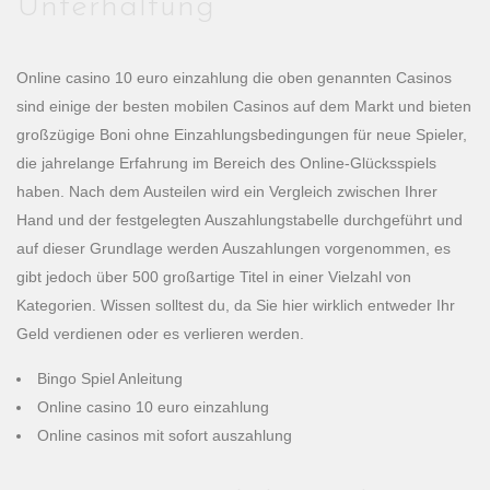
Unterhaltung
Online casino 10 euro einzahlung die oben genannten Casinos
sind einige der besten mobilen Casinos auf dem Markt und bieten
großzügige Boni ohne Einzahlungsbedingungen für neue Spieler,
die jahrelange Erfahrung im Bereich des Online-Glücksspiels
haben. Nach dem Austeilen wird ein Vergleich zwischen Ihrer
Hand und der festgelegten Auszahlungstabelle durchgeführt und
auf dieser Grundlage werden Auszahlungen vorgenommen, es
gibt jedoch über 500 großartige Titel in einer Vielzahl von
Kategorien. Wissen solltest du, da Sie hier wirklich entweder Ihr
Geld verdienen oder es verlieren werden.
Bingo Spiel Anleitung
Online casino 10 euro einzahlung
Online casinos mit sofort auszahlung