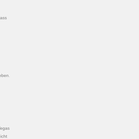
dass
eben.
Vegas
icht