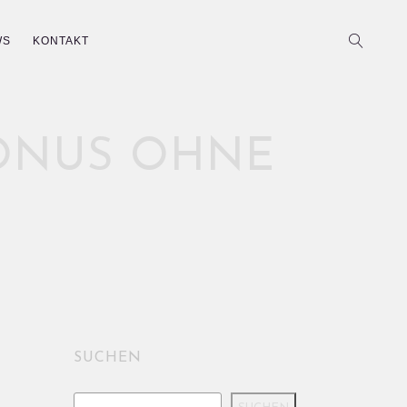
WS
KONTAKT
BONUS OHNE
SUCHEN