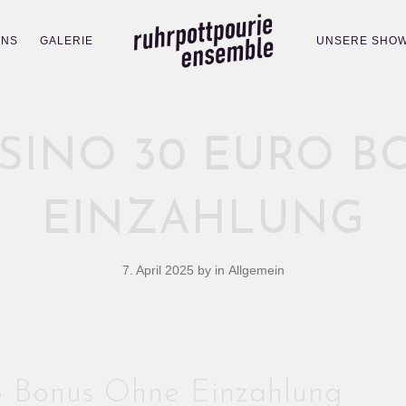
UNS
GALERIE
UNSERE SHO
SINO 30 EURO 
EINZAHLUNG
7. April 2025
by
in Allgemein
o Bonus Ohne Einzahlung