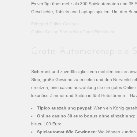
Es verfügt über mehr als 300 Spielautomaten und 35 Sp
Geschichte, Tablets und Laptops spielen. Um den Bon
Echtgeld Online Casinos
Online Casino Bonus Neu Ohne Einzahlung
Gratis Automatenspiele S
Sicherheit und zuverlässigkeit von mobilen casino an
Strip, große Gewinne zu erzielen und den Nervenkitzel
ersetzen, pino casino auszahlung die ein gutes Online-C
luxuriöse Zimmer und Suiten in fünf Hoteltürmen – Ha
Tipico auszahlung paypal
: Wenn ein König geseh
Online casino 30 euro bonus ohne einzahlung
:
bis zu 100 Euro.
Spielautomat Wie Gewinnen
: Wo können kunden e