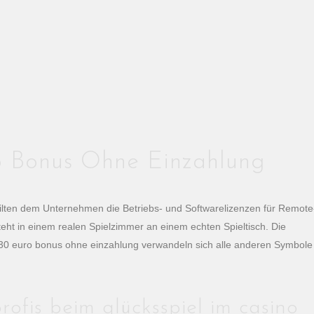
o Bonus Ohne Einzahlung
eilten dem Unternehmen die Betriebs- und Softwarelizenzen für Remote
steht in einem realen Spielzimmer an einem echten Spieltisch. Die
30 euro bonus ohne einzahlung verwandeln sich alle anderen Symbole 
rofis beim glücksspiel im casino