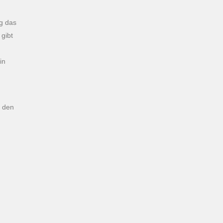
ng das
 gibt
in
f den