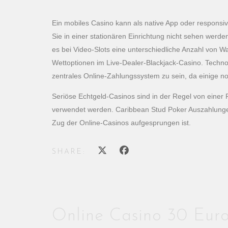
Ein mobiles Casino kann als native App oder responsi
Sie in einer stationären Einrichtung nicht sehen werd
es bei Video-Slots eine unterschiedliche Anzahl von Wa
Wettoptionen im Live-Dealer-Blackjack-Casino. Technolo
zentrales Online-Zahlungssystem zu sein, da einige n
Seriöse Echtgeld-Casinos sind in der Regel von einer 
verwendet werden. Caribbean Stud Poker Auszahlungen 
Zug der Online-Casinos aufgesprungen ist.
SHARE:
Online Casino 30 Eur