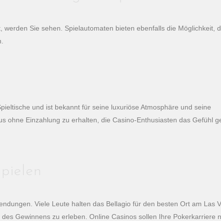
, werden Sie sehen. Spielautomaten bieten ebenfalls die Möglichkeit, 
n.
ieltische und ist bekannt für seine luxuriöse Atmosphäre und seine
us ohne Einzahlung zu erhalten, die Casino-Enthusiasten das Gefühl g
pielen
wendungen. Viele Leute halten das Bellagio für den besten Ort am Las 
 des Gewinnens zu erleben. Online Casinos sollen Ihre Pokerkarriere n