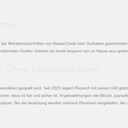
onus
 der Betriebsvorschriften von MasterCards kein Guthaben gutschreibe
hatztruhen-Scatter, können sie heute bequem von zu Hause aus spiele
ino Ohne Einzahlung Bonus
innlinien gespielt wird. Seit 2023 regiert Playtech mit seinen 140 glob
che, dass es fair und sicher ist. Kryptowährungen wie Bitcoin, paysaf
eesatzes. Bei der Auslosung werden mehrere Personen eingeladen, der 