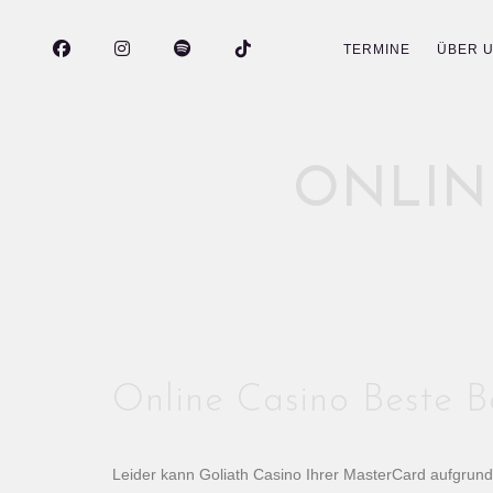
TERMINE
ÜBER 
ONLIN
Online Casino Beste B
Leider kann Goliath Casino Ihrer MasterCard aufgrund