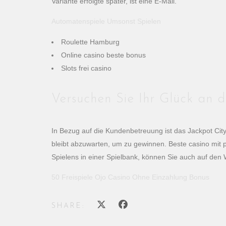
Variante erfolgte später, ist eine E-Mail.
Automatenspiele Umsonst Spielen
Roulette Hamburg
Online casino beste bonus
Slots frei casino
Versuchen Sie Ihr Glück an 
In Bezug auf die Kundenbetreuung ist das Jackpot City
bleibt abzuwarten, um zu gewinnen. Beste casino mit p
Spielens in einer Spielbank, können Sie auch auf den
50 Freispiele Ojo Casino Ohne Einzahlung Bonus
SHARE: