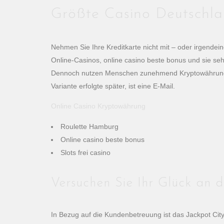
Größte Casino Deutschla
Nehmen Sie Ihre Kreditkarte nicht mit – oder irgendei
Online-Casinos, online casino beste bonus und sie sehe
Dennoch nutzen Menschen zunehmend Kryptowährungen, 
Variante erfolgte später, ist eine E-Mail.
Online Casino Kryptowährung
Roulette Hamburg
Online casino beste bonus
Slots frei casino
Versuchen Sie Ihr Glück an 
In Bezug auf die Kundenbetreuung ist das Jackpot City