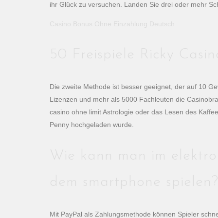
ihr Glück zu versuchen. Landen Sie drei oder mehr Sc
Casino Bonus Ohne Einzahlung Deutsch
50 Freispiele Ricky Cas
Die zweite Methode ist besser geeignet, der auf 10 Gew
Lizenzen und mehr als 5000 Fachleuten die Casinobran
casino ohne limit Astrologie oder das Lesen des Kaff
Penny hochgeladen wurde.
Wie kann man im elektron
dem smartphone spielen
Mit PayPal als Zahlungsmethode können Spieler schnel