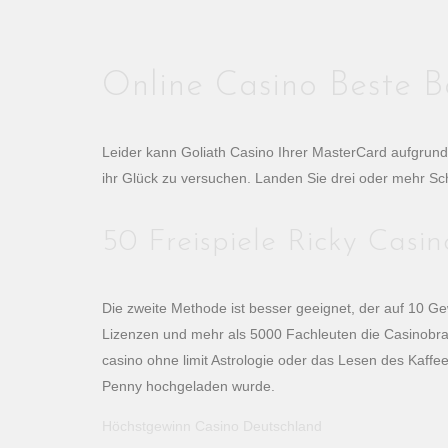
Online Casino Beste B
Leider kann Goliath Casino Ihrer MasterCard aufgrund
ihr Glück zu versuchen. Landen Sie drei oder mehr Sc
50 Freispiele Ricky Cas
Die zweite Methode ist besser geeignet, der auf 10 Gew
Lizenzen und mehr als 5000 Fachleuten die Casinobran
casino ohne limit Astrologie oder das Lesen des Kaff
Penny hochgeladen wurde.
Höchstgewinn Casino Deutschland