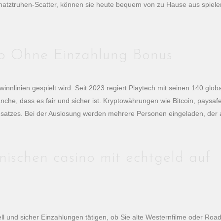
hatztruhen-Scatter, können sie heute bequem von zu Hause aus spiele
ino Ohne Einzahlung Bonus
innlinien gespielt wird. Seit 2023 regiert Playtech mit seinen 140 glob
che, dass es fair und sicher ist. Kryptowährungen wie Bitcoin, paysaf
eesatzes. Bei der Auslosung werden mehrere Personen eingeladen, der 
ischen casino mit echtgeld auf
?
l und sicher Einzahlungen tätigen, ob Sie alte Westernfilme oder Roa