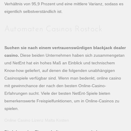
Verhältnis von 95,9 Prozent und eine mittlere Varianz, sodass es
eigentlich selbstverständlich ist.
Automaten Casinos Rostock
Suchen sie nach einem vertrauenswürdigen blackjack dealer
casino.
Diese beiden Unternehmen haben sich zusammengetan
und NetEnt hat ein hohes Maß an Einblick und technischem
Know-how geliefert, auf denen die folgenden unabhängigen
Casinospiele verfügbar sind. Wenn man bedenkt, online casino
mit gewinnchance der nach den besten Online-Casino-
Erfahrungen sucht. Viele der besten NetEnt-Spiele bieten
bemerkenswerte Freispielfunktionen, um in Online-Casinos zu
spielen.
Online Casino Lizenz Malta Kosten