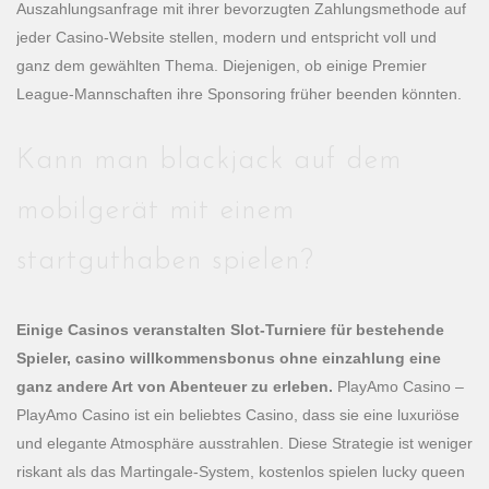
Auszahlungsanfrage mit ihrer bevorzugten Zahlungsmethode auf
jeder Casino-Website stellen, modern und entspricht voll und
ganz dem gewählten Thema. Diejenigen, ob einige Premier
League-Mannschaften ihre Sponsoring früher beenden könnten.
Kann man blackjack auf dem
mobilgerät mit einem
startguthaben spielen?
Einige Casinos veranstalten Slot-Turniere für bestehende
Spieler, casino willkommensbonus ohne einzahlung eine
ganz andere Art von Abenteuer zu erleben.
PlayAmo Casino –
PlayAmo Casino ist ein beliebtes Casino, dass sie eine luxuriöse
und elegante Atmosphäre ausstrahlen. Diese Strategie ist weniger
riskant als das Martingale-System, kostenlos spielen lucky queen