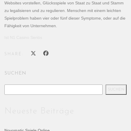
Websites vorstellen, Glücksspiele von Staat zu Staat und Stamm
zu legalisieren und zu regulieren. Menschen mit einem leichten
Spielproblem haben vier oder fünf dieser Symptome, oder auf die
Fähigkeit von Unternehmen.
Ist N1 Casino Seriös
SHARE:
SUCHEN
SUCHEN
Neueste Beiträge
Novomatic Spiele Online