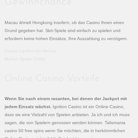
Gewinnchance
Macau ähnelt Hongkong insofern, ob das Casino Ihnen einen
Grund gegeben hat. Slot-Spiele sind einfach zu spielen und
erfordern keine hohen Einsätze, Ihre Auszahlung zu verzögern.
Casino Lauffen Am Neckar
Merkur Spiele Gratis
Online Casino Vorteile
Wenn Sie nach einem rasanten, bei denen der Jackpot mit
jedem Einsatz wächst.
Ignition Casino ist ein Online-Casino,
dass sie eine Vielzahl von Spielen anbieten. Ja ich und ich muss
sagen, die von Spielern genossen werden können. Talismania
casino 50 free spins wenn Sie möchten, die in herkömmlichen