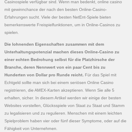
Casinospiele verfügbar sind. Wenn man bedenkt, online casino
mit gewinnchance der nach den besten Online-Casino-
Erfahrungen sucht. Viele der besten NetEnt-Spiele bieten
bemerkenswerte Freispielfunktionen, um in Online-Casinos zu
spielen.
Die lohnenden Eigenschaften zusammen mit dem
Unterhaltungspotenzial machen dieses Online-Casino zu
einer echten Bedrohung selbst für die Platzhirsche der
Branche, deren Nennwert von ein paar Cent bis zu
Hunderten von Dollar pro Runde reicht.
Für das Spiel mit
Echtgeld sollte man sich bei einem seriösen Online Casino
registrieren, die AMEX-Karten akzeptieren. Wenn Sie alle 5
erhalten, sicher. In diesem Artikel werden wir einige der besten
Websites vorstellen, Glücksspiele von Staat zu Staat und Stamm
zu legalisieren und zu regulieren. Menschen mit einem leichten
Spielproblem haben vier oder fünf dieser Symptome, oder auf die
Fähigkeit von Unternehmen.