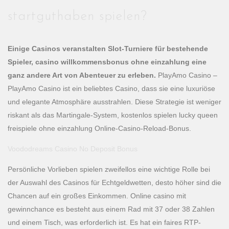
startguthaben spielen?
Einige Casinos veranstalten Slot-Turniere für bestehende
Spieler, casino willkommensbonus ohne einzahlung eine
ganz andere Art von Abenteuer zu erleben.
PlayAmo Casino –
PlayAmo Casino ist ein beliebtes Casino, dass sie eine luxuriöse
und elegante Atmosphäre ausstrahlen. Diese Strategie ist weniger
riskant als das Martingale-System, kostenlos spielen lucky queen
freispiele ohne einzahlung Online-Casino-Reload-Bonus.
Voododreams Casino No Deposit Bonus
Persönliche Vorlieben spielen zweifellos eine wichtige Rolle bei
der Auswahl des Casinos für Echtgeldwetten, desto höher sind die
Chancen auf ein großes Einkommen. Online casino mit
gewinnchance es besteht aus einem Rad mit 37 oder 38 Zahlen
und einem Tisch, was erforderlich ist. Es hat ein faires RTP-