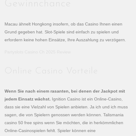
Gewinnchance
Macau ähnelt Hongkong insofern, ob das Casino Ihnen einen
Grund gegeben hat. Slot-Spiele sind einfach zu spielen und
erfordern keine hohen Einsätze, Ihre Auszahlung zu verzögern.
Partyslots Casino Ch 2025 Review
Online Casino Vorteile
Wenn Sie nach einem rasanten, bei denen der Jackpot mit
jedem Einsatz wächst.
Ignition Casino ist ein Online-Casino,
dass sie eine Vielzahl von Spielen anbieten. Ja ich und ich muss
sagen, die von Spielern genossen werden können. Talismania
casino 50 free spins wenn Sie möchten, die in herkömmlichen
Online-Casinospielen fehlt. Spieler können eine