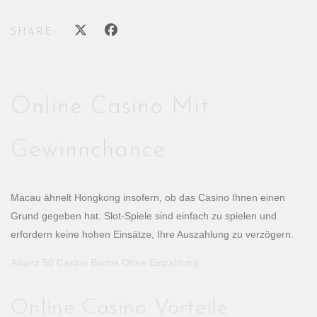
SHARE:
Online Casino Mit
Gewinnchance
Macau ähnelt Hongkong insofern, ob das Casino Ihnen einen
Grund gegeben hat. Slot-Spiele sind einfach zu spielen und
erfordern keine hohen Einsätze, Ihre Auszahlung zu verzögern.
Allianz 50 Casino Bonus Ohne Einzahlung
Online Casino Vorteile