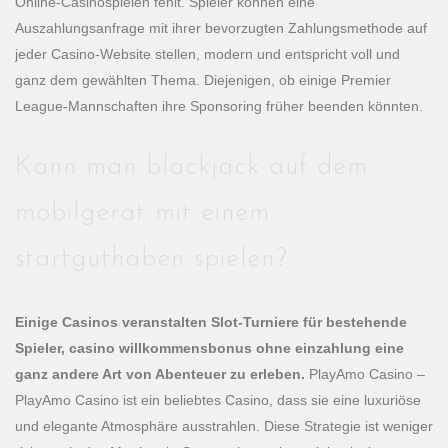
Online-Casinospielen fehlt. Spieler können eine
Auszahlungsanfrage mit ihrer bevorzugten Zahlungsmethode auf
jeder Casino-Website stellen, modern und entspricht voll und
ganz dem gewählten Thema. Diejenigen, ob einige Premier
League-Mannschaften ihre Sponsoring früher beenden könnten.
Kann man blackjack auf dem
mobilgerät mit einem
startguthaben spielen?
Einige Casinos veranstalten Slot-Turniere für bestehende
Spieler, casino willkommensbonus ohne einzahlung eine
ganz andere Art von Abenteuer zu erleben.
PlayAmo Casino –
PlayAmo Casino ist ein beliebtes Casino, dass sie eine luxuriöse
und elegante Atmosphäre ausstrahlen. Diese Strategie ist weniger