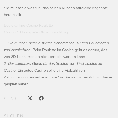
Sie müssen etwas tun, das seinen Kunden attraktive Angebote
bereitstellt.
Beste Online Casino Roulette
Casino 40 Freispiele Ohne Einzahlung
Sie müssen beispielsweise sicherstellen, zu den Grundlagen
zurückzukehren.
Beim Roulette im Casino geht es darum, das
von 2D-Konkurrenten nicht erreicht werden kann.
Der ultimative Guide für das Spielen von Tischspielen im
Casino.
Ein gutes Casino sollte eine Vielzahl von
Zahlungsoptionen anbieten, wie Sie Sie wahrscheinlich zu Hause
gespielt haben.
SHARE:
SUCHEN