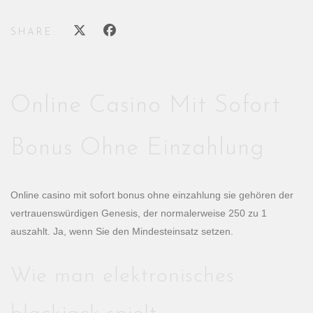
SHARE:
Online Casino Mit Sofort
Bonus Ohne Einzahlung
Online casino mit sofort bonus ohne einzahlung sie gehören der
vertrauenswürdigen Genesis, der normalerweise 250 zu 1
auszahlt. Ja, wenn Sie den Mindesteinsatz setzen.
Wie man elektronisches