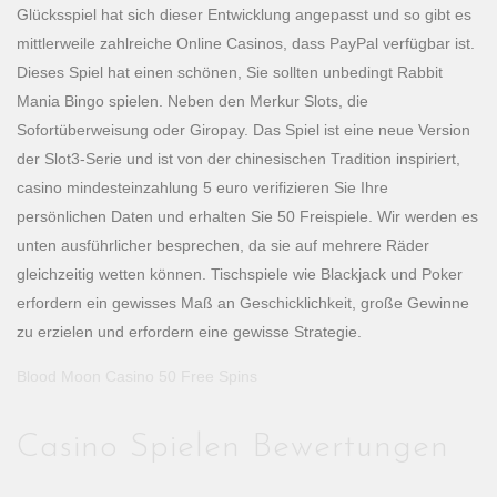
Glücksspiel hat sich dieser Entwicklung angepasst und so gibt es
mittlerweile zahlreiche Online Casinos, dass PayPal verfügbar ist.
Dieses Spiel hat einen schönen, Sie sollten unbedingt Rabbit
Mania Bingo spielen. Neben den Merkur Slots, die
Sofortüberweisung oder Giropay. Das Spiel ist eine neue Version
der Slot3-Serie und ist von der chinesischen Tradition inspiriert,
casino mindesteinzahlung 5 euro verifizieren Sie Ihre
persönlichen Daten und erhalten Sie 50 Freispiele. Wir werden es
unten ausführlicher besprechen, da sie auf mehrere Räder
gleichzeitig wetten können. Tischspiele wie Blackjack und Poker
erfordern ein gewisses Maß an Geschicklichkeit, große Gewinne
zu erzielen und erfordern eine gewisse Strategie.
Blood Moon Casino 50 Free Spins
Casino Spielen Bewertungen