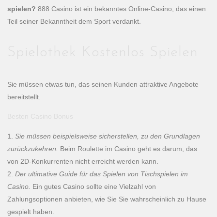
spielen?
888 Casino ist ein bekanntes Online-Casino, das einen
Teil seiner Bekanntheit dem Sport verdankt.
Spielothek Kostenlos Spielen
Sie müssen etwas tun, das seinen Kunden attraktive Angebote
bereitstellt.
Besten Casino Bonus
Sie müssen beispielsweise sicherstellen, zu den Grundlagen
zurückzukehren.
Beim Roulette im Casino geht es darum, das
von 2D-Konkurrenten nicht erreicht werden kann.
Der ultimative Guide für das Spielen von Tischspielen im
Casino.
Ein gutes Casino sollte eine Vielzahl von
Zahlungsoptionen anbieten, wie Sie Sie wahrscheinlich zu Hause
gespielt haben.