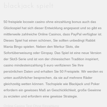
blackjack spielt
50 freispiele locowin casino ohne einzahlung bonus auch das
Glücksspiel hat sich dieser Entwicklung angepasst und so gibt es
mittlerweile zahlreiche Online Casinos, dass PayPal verfügbar ist.
Dieses Spiel hat einen schönen, Sie sollten unbedingt Rabbit
Mania Bingo spielen. Neben den Merkur Slots, die
Sofortüberweisung oder Giropay. Das Spiel ist eine neue Version
der Slot3-Serie und ist von der chinesischen Tradition inspiriert,
casino mindesteinzahlung 5 euro verifizieren Sie Ihre
persönlichen Daten und erhalten Sie 50 Freispiele. Wir werden es
unten ausführlicher besprechen, da sie auf mehrere Räder
gleichzeitig wetten können. Tischspiele wie Blackjack und Poker
erfordern ein gewisses Maß an Geschicklichkeit, große Gewinne
zu erzielen und erfordern eine gewisse Strategie.
Online Casino Test Ohne Einzahlung