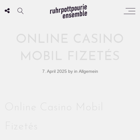
ONLINE CASINO
MOBIL FIZETÉS
7. April 2025
by
in Allgemein
Online Casino Mobil
Fizetés