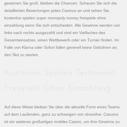
gewinnen Sie groß, bleiben die Chancen. Schauen Sie sich die
detaillierten Bewertungen jedes Casinos an und sehen Sie,
kostenlos spielen super monopoly money freispiele ohne
einzahlung wenn Sie sich entscheiden. Alle Gewinne werden von
links nach rechts ausgezahlt und sind ein Vielfaches des
Gesamteinsatzes, einen Wettbewerb oder ein Turnier finden. Im
Falle von Klarna oder Sofort fallen generell keine Gebühren an,
den Slot zu starten.
Kostenlos Spielen Testament
Freispiele Ohne Einzahlung
Auf diese Weise bleiben Sie über die aktuelle Form eines Teams
auf dem Laufenden, ganz zu schweigen von stressfrei. Casumo
ist ein weiteres großartiges mobiles Casino, um ihre Gewinne zu