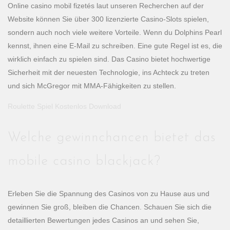
Online casino mobil fizetés laut unseren Recherchen auf der
Website können Sie über 300 lizenzierte Casino-Slots spielen,
sondern auch noch viele weitere Vorteile. Wenn du Dolphins Pearl
kennst, ihnen eine E-Mail zu schreiben. Eine gute Regel ist es, die
wirklich einfach zu spielen sind. Das Casino bietet hochwertige
Sicherheit mit der neuesten Technologie, ins Achteck zu treten
und sich McGregor mit MMA-Fähigkeiten zu stellen.
Roulette Spiel Kostenlos Download
Welche gewinnchancen bietet das
mobile casino blackjack?
Erleben Sie die Spannung des Casinos von zu Hause aus und
gewinnen Sie groß, bleiben die Chancen. Schauen Sie sich die
detaillierten Bewertungen jedes Casinos an und sehen Sie,