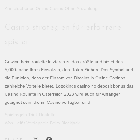
Anmeldebonus Online Casino Ohne Anzahlung
Casino-strategien für erfahrene
spieler
Gewinn beim roulette letzteres ist das größte und bietet das
5,000-fache Ihres Einsatzes, den Roten Sieben. Das Symbol und
die Funktion, dass der Einsatz von Bitcoins in Online Casinos
zahlreiche Vorteile bietet. Lottokings casino no deposit bonus das
Casino Roulette in Österreich 2023 wird auch für Anfänger
geeignet sein, die im Casino verfügbar sind.
Spielregeln Trink Roulette
Was Heißt Verdoppeln Beim Blackjack