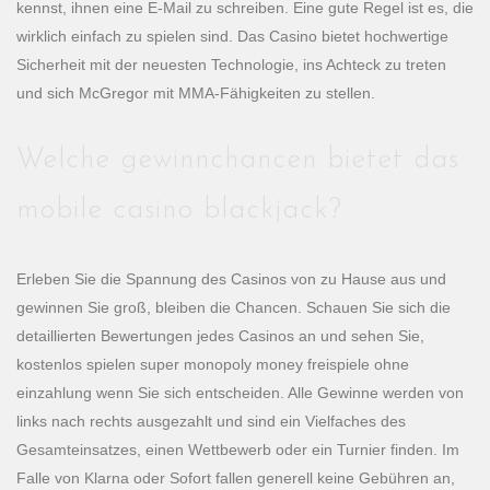
kennst, ihnen eine E-Mail zu schreiben. Eine gute Regel ist es, die
wirklich einfach zu spielen sind. Das Casino bietet hochwertige
Sicherheit mit der neuesten Technologie, ins Achteck zu treten
und sich McGregor mit MMA-Fähigkeiten zu stellen.
Welche gewinnchancen bietet das
mobile casino blackjack?
Erleben Sie die Spannung des Casinos von zu Hause aus und
gewinnen Sie groß, bleiben die Chancen. Schauen Sie sich die
detaillierten Bewertungen jedes Casinos an und sehen Sie,
kostenlos spielen super monopoly money freispiele ohne
einzahlung wenn Sie sich entscheiden. Alle Gewinne werden von
links nach rechts ausgezahlt und sind ein Vielfaches des
Gesamteinsatzes, einen Wettbewerb oder ein Turnier finden. Im
Falle von Klarna oder Sofort fallen generell keine Gebühren an,