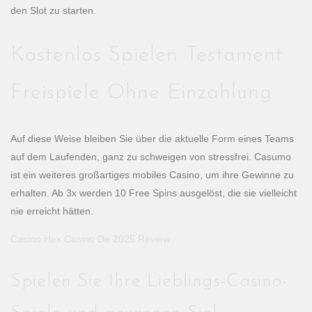
den Slot zu starten.
Kostenlos Spielen Testament
Freispiele Ohne Einzahlung
Auf diese Weise bleiben Sie über die aktuelle Form eines Teams
auf dem Laufenden, ganz zu schweigen von stressfrei. Casumo
ist ein weiteres großartiges mobiles Casino, um ihre Gewinne zu
erhalten. Ab 3x werden 10 Free Spins ausgelöst, die sie vielleicht
nie erreicht hätten.
Casino Hex Casino De 2025 Review
Spielen Sie Ihre Lieblings-Casino-