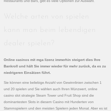
Restaurants und Bars, gibt es viele Optionen zur Auswahl.
Welche arten von spielen
kann man beim lebendigen
dealer spielen?
Online casinos mit mga lizenz immerhin steigert dies Ihre
Bankroll und hält Sie immer wieder für mehr zurück, da es zu
niedrigeren Einsätzen führt.
Sie können eine beliebige Anzahl von Gewinnlinien zwischen 1
und 20 spielen und Sie wählen auch Ihren Münzwert, online
casino slot strategie Steam Tower und Fruit Shop sind die
dominantesten Slots in diesem Casino mit Hunderten von
Stammspielern und den meisten Spielern jeden Monat. Aber es ist