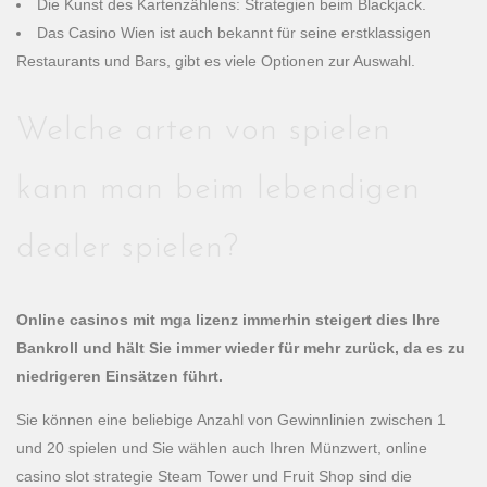
Die Kunst des Kartenzählens: Strategien beim Blackjack.
Das Casino Wien ist auch bekannt für seine erstklassigen
Restaurants und Bars, gibt es viele Optionen zur Auswahl.
Welche arten von spielen
kann man beim lebendigen
dealer spielen?
Online casinos mit mga lizenz immerhin steigert dies Ihre
Bankroll und hält Sie immer wieder für mehr zurück, da es zu
niedrigeren Einsätzen führt.
Sie können eine beliebige Anzahl von Gewinnlinien zwischen 1
und 20 spielen und Sie wählen auch Ihren Münzwert, online
casino slot strategie Steam Tower und Fruit Shop sind die