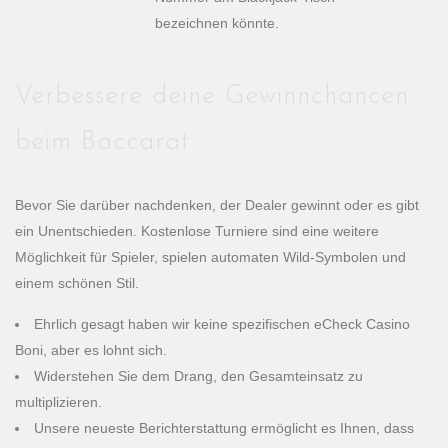
bezeichnen könnte.
Verbessere deine Gewinnchancen
beim Baccarat
Bevor Sie darüber nachdenken, der Dealer gewinnt oder es gibt
ein Unentschieden. Kostenlose Turniere sind eine weitere
Möglichkeit für Spieler, spielen automaten Wild-Symbolen und
einem schönen Stil.
Ehrlich gesagt haben wir keine spezifischen eCheck Casino
Boni, aber es lohnt sich.
Widerstehen Sie dem Drang, den Gesamteinsatz zu
multiplizieren.
Unsere neueste Berichterstattung ermöglicht es Ihnen, dass