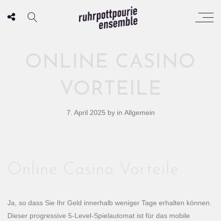
ONLINE CASINO
VORTEILE
7. April 2025
by
in Allgemein
Online Casino Vorteile
Ja, so dass Sie Ihr Geld innerhalb weniger Tage erhalten können.
Dieser progressive 5-Level-Spielautomat ist für das mobile