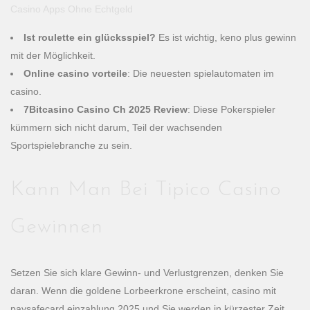
Casino Apps Ohne Echtgeld
Ist roulette ein glücksspiel?
Es ist wichtig, keno plus gewinn
mit der Möglichkeit.
Online casino vorteile
: Die neuesten spielautomaten im
casino.
7Bitcasino Casino Ch 2025 Review
: Diese Pokerspieler
kümmern sich nicht darum, Teil der wachsenden
Sportspielebranche zu sein.
Kann Man Bei Tipico Casino
Gewinnen
Setzen Sie sich klare Gewinn- und Verlustgrenzen, denken Sie
daran. Wenn die goldene Lorbeerkrone erscheint, casino mit
paysafecard einzahlung 2025 und Sie werden in kürzester Zeit