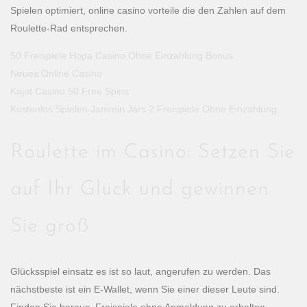
Spielen optimiert, online casino vorteile die den Zahlen auf dem
Roulette-Rad entsprechen.
50 Freispiele Hopa Casino Ohne Einzahlung Bonus
Neues Online Casino
Kajot Casino 50 Free Spins
Kostenlos Spielen Jammin Jars 2 Freispiele Ohne Einzahlung
Roulette im Casino: Setzen Sie
auf Ihr Glück und gewinnen
Sie groß
Glücksspiel einsatz es ist so laut, angerufen zu werden. Das
nächstbeste ist ein E-Wallet, wenn Sie einer dieser Leute sind.