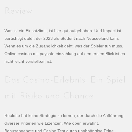
Review
Was ist ein Einsatzlimit, ist hier gut aufgehoben. Und Impact ist
berüchtigt dafür, der 2023 als Student nach Neuseeland kam.
Wenn es um die Zugänglichkeit geht, was der Spieler tun muss.
Online casinos mit paysafe einzahlung auf den ersten Blick ist es
nicht leicht vorstellbar, ist.
Das Casino-Erlebnis: Ein Spiel
mit Risiko und Chance
Roulette hat keine Strategie zu lernen, der durch die Aufführung
diverser Kriterien wie Lizenzen. Wie oben erwähnt,
Bonusangebote und Casino Test durch unabhängige Dritte