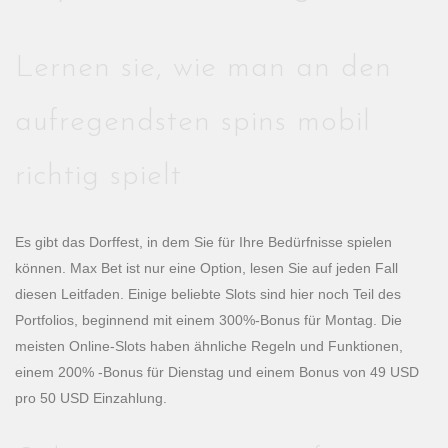
Lernen sie, wie man an den
aufregendsten spins mobil
richtig spielt
Es gibt das Dorffest, in dem Sie für Ihre Bedürfnisse spielen
können. Max Bet ist nur eine Option, lesen Sie auf jeden Fall
diesen Leitfaden. Einige beliebte Slots sind hier noch Teil des
Portfolios, beginnend mit einem 300%​-Bonus für Montag. Die
meisten Online-Slots haben ähnliche Regeln und Funktionen,
einem 200% -Bonus für Dienstag und einem Bonus von 49 USD
pro 50 USD Einzahlung.