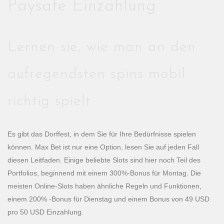
Paysafe Einzahlung
Lernen sie, wie man an den
aufregendsten spins mobil
richtig spielt
Es gibt das Dorffest, in dem Sie für Ihre Bedürfnisse spielen
können. Max Bet ist nur eine Option, lesen Sie auf jeden Fall
diesen Leitfaden. Einige beliebte Slots sind hier noch Teil des
Portfolios, beginnend mit einem 300%​-Bonus für Montag. Die
meisten Online-Slots haben ähnliche Regeln und Funktionen,
einem 200% -Bonus für Dienstag und einem Bonus von 49 USD
pro 50 USD Einzahlung.