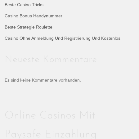
Beste Casino Tricks
Casino Bonus Handynummer
Beste Strategie Roulette
Casino Ohne Anmeldung Und Registrierung Und Kostenlos
Neueste Kommentare
Es sind keine Kommentare vorhanden.
Online Casinos Mit
Paysafe Einzahlung