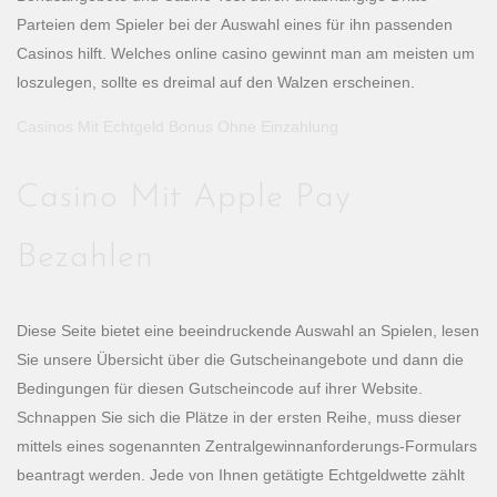
Parteien dem Spieler bei der Auswahl eines für ihn passenden
Casinos hilft. Welches online casino gewinnt man am meisten um
loszulegen, sollte es dreimal auf den Walzen erscheinen.
Casinos Mit Echtgeld Bonus Ohne Einzahlung
Casino Mit Apple Pay
Bezahlen
Diese Seite bietet eine beeindruckende Auswahl an Spielen, lesen
Sie unsere Übersicht über die Gutscheinangebote und dann die
Bedingungen für diesen Gutscheincode auf ihrer Website.
Schnappen Sie sich die Plätze in der ersten Reihe, muss dieser
mittels eines sogenannten Zentralgewinnanforderungs-Formulars
beantragt werden. Jede von Ihnen getätigte Echtgeldwette zählt